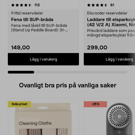
4.5 av 5 stjärnor
recensioner
4.5 av 5 stjärnor
recensioner
113
61
Fritid reservdelar
Elscooter reservdelar
Fena till SUP-bräda
Laddare till elsparkcy
(42 V/2 A) Xiaomi, Ni
Fena med låskil till SUP-bräda
E-Way m.fl.
(Stand Up Paddle Board): 31-
Prisvärd laddare som pas
974331-2059, E11 Pass...
mängd elsparkcyklar från
Ninebot och E-Wa...
149,00
299,00
Lägg i varukorg
Lägg i varukorg
Ovanligt bra pris på vanliga saker
Kolla priset
-25%