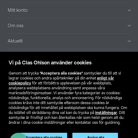
Mitt konto
Om oss
Aktuellt
Våra bolag
Vi på Clas Ohlson använder cookies
Hitta butik
Genom att trycka
”Acceptera alla cookies”
samtycker du till att vi
lagrar cookies och andra spårtekniker på din enhet
enligt vår
cookiepolicy
för att förbättra upplevelsen på vår webbplats,
SE
NO
FI
analysera webbplatsens användning samt anpassa våra
marknadsföringsinsatser. Vi använder fyra kategorier av cookies:
nödvändiga, funktionella, analys och annonsering. För nödvändiga
cookies krävs inte ditt samtycke eftersom dessa cookies är
nödvändiga för att innehållet på webbplatsen ska kunna fungera. Om
du istället vill skräddarsy dina val kan du trycka på
inställningar
. Ditt
samtycke är frivilligt och kan återkallas när som helst genom att du
ändrar i dina cookie-inställningar eller kontaktar oss för guidning.
Köpvillkor
Privacy statement
Klubbvillkor
För företag
Ändra till priser exklusive moms
Produkten har utgått
Acceptera alla cookies
Avvisa alla