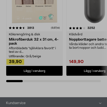
4.0av 5 stjärnor
recensioner
4.5av 5 stjärnor
recensio
3813
3252
(9,97/st)
Köksrengöring & disk
Klädvård
Mikrofiberduk 32 x 31 cm, 4-
Noppborttagare batter
pack
Vårda kläder och andra tex
ta bort noppor och ludd.
Aftonbladets "självklara favorit” i
Noppborttagaren fräs...
test av d...
Utförande:
Grå/beige
39,90
149,90
Lägg i varukorg
Lägg i varukorg
Sidfot
Kundservice