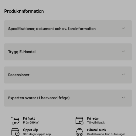
Produktinformation
Specifikationer, dokument och ev. faroinformation
Trygg E-Handel
Recensioner
Experten svarar
(1 besvarad fråga)
Fri frakt
Fri retur
Från 599 kr*
Till valfri butik
Öppet köp
Hämta i butik
365 dagar öppet köp
Beställ online, från butikslager