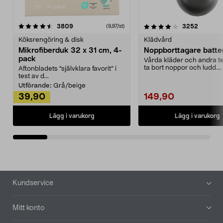
4.0av 5 stjärnor
recensioner
4.5av 5 stjärnor
recensio
3809
3252
(9,97/st)
Köksrengöring & disk
Klädvård
Mikrofiberduk 32 x 31 cm, 4-
Noppborttagare batter
pack
Vårda kläder och andra tex
ta bort noppor och ludd.
Aftonbladets "självklara favorit” i
Noppborttagaren fräs...
test av d...
Utförande:
Grå/beige
39,90
149,90
Lägg i varukorg
Lägg i varukorg
Sidfot
Kundservice
Mitt konto