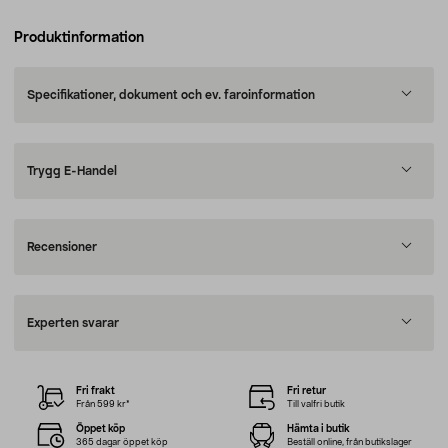
Produktinformation
Specifikationer, dokument och ev. faroinformation
Trygg E-Handel
Recensioner
Experten svarar
Fri frakt
Fri retur
Från 599 kr*
Till valfri butik
Öppet köp
Hämta i butik
365 dagar öppet köp
Beställ online, från butikslager