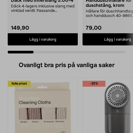
Däck med innerslang 3.00-4
Handduschhållare fö
duschstång, krom
Däck 4-lagers inklusive slang med
vinklad ventil. Passande
Hållare för duschhandtag t
luftgummihjul i dimen...
och handdusch 40-9865.
22 mm stång och ...
149,90
79,00
Lägg i varukorg
Lägg i varukorg
Ovanligt bra pris på vanliga saker
Kolla priset
-25%