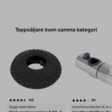
Toppsäljare inom samma kategori
4.0 av 5 stjärnor
recensioner
4.0 av 5 stjärnor
recensione
155
60
Bygg reservdelar
Duschmunstycken & dus