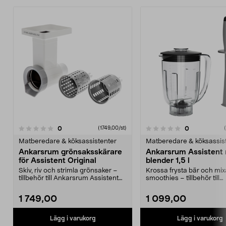
5.0av 5 stjärnor
recensioner
recensioner
0
0
0.0 av 5 stjärnor
(1749,00/st)
Matberedare & köksassistenter
Matberedare & köksassis
Ankarsrum grönsaksskärare
Ankarsrum Assistent 
för Assistent Original
blender 1,5 l
Skiv, riv och strimla grönsaker –
Krossa frysta bär och mix
tillbehör till Ankarsrum Assistent
smoothies – tillbehör till
Original. A...
Ankarsrum Assistent Origi
1 749,00
1 099,00
Lägg i varukorg
Lägg i varukorg