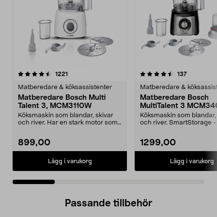
4.5 av 5 stjärnor
recensioner
3.0 av 5 stjärnor
recensione
1221
137
Matberedare & köksassistenter
Matberedare & köksassis
Matberedare Bosch Multi
Matberedare Bosch
Talent 3, MCM3110W
MultiTalent 3 MCM3
Köksmaskin som blandar, skivar
Köksmaskin som blandar, 
och river. Har en stark motor som
och river. SmartStorage -
gör matlagning ...
alla tillbehör ...
899,00
1299,00
Lägg i varukorg
Lägg i varukorg
Passande tillbehör