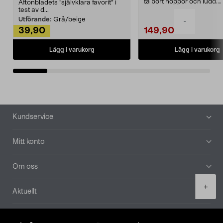
ta bort noppor och ludd.
Aftonbladets "självklara favorit” i
Noppborttagaren fräs...
test av d...
Utförande:
Grå/beige
-
39,90
149,90
Lägg i varukorg
Lägg i varukorg
Sidfot
Kundservice
Mitt konto
Om oss
Product
+
Aktuellt
quantity
Våra bolag