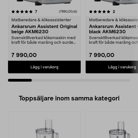
5.0av 5 stjärnor
recensioner
5.0av 5 stjärnor
recensioner
7
2
(7990,00/st)
Matberedare & köksassistenter
Matberedare & köksassis
Ankarsrum Assistent Original
Ankarsrum Assistent 
beige AKM6230
black AKM6230
Svensktillverkad köksmaskin med
Svensktillverkad köksma
kraft för både maräng och surdeg.
kraft för både maräng oc
Ankarsrum Assi...
Ankarsrum Assi...
7 990,00
7 990,00
Lägg i varukorg
Lägg i varukorg
Toppsäljare inom samma kategori