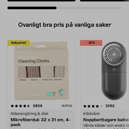
Ovanligt bra pris på vanliga saker
Kolla priset
-25%
4.0av 5 stjärnor
recensioner
4.5av 5 stjärnor
recensio
3809
3252
(9,97/st)
Köksrengöring & disk
Klädvård
Mikrofiberduk 32 x 31 cm, 4-
Noppborttagare batter
pack
Vårda kläder och andra tex