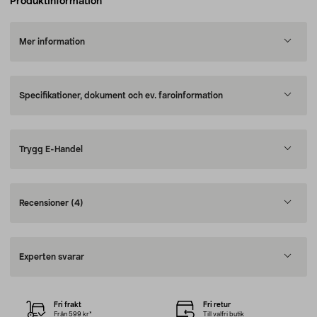
Produktinformation
Mer information
Specifikationer, dokument och ev. faroinformation
Trygg E-Handel
Recensioner
(4)
Experten svarar
Fri frakt
Fri retur
Från 599 kr*
Till valfri butik