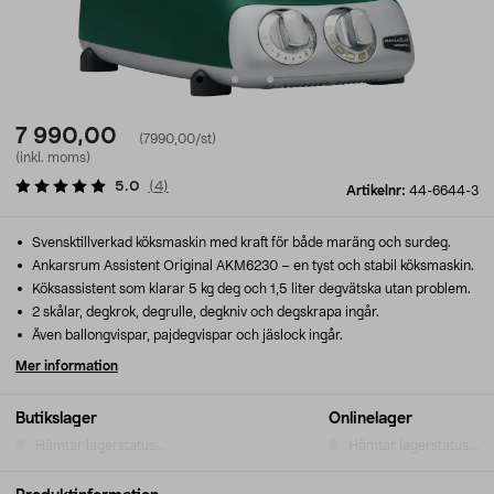
7 990,00
(7990,00/st)
(inkl. moms)
5.0
(
4
)
Artikelnr:
44-6644-3
Svensktillverkad köksmaskin med kraft för både maräng och surdeg.
Ankarsrum Assistent Original AKM6230 – en tyst och stabil köksmaskin.
Köksassistent som klarar 5 kg deg och 1,5 liter degvätska utan problem.
2 skålar, degkrok, degrulle, degkniv och degskrapa ingår.
Även ballongvispar, pajdegvispar och jäslock ingår.
Mer information
Butikslager
Onlinelager
Hämtar lagerstatus...
Hämtar lagerstatus...