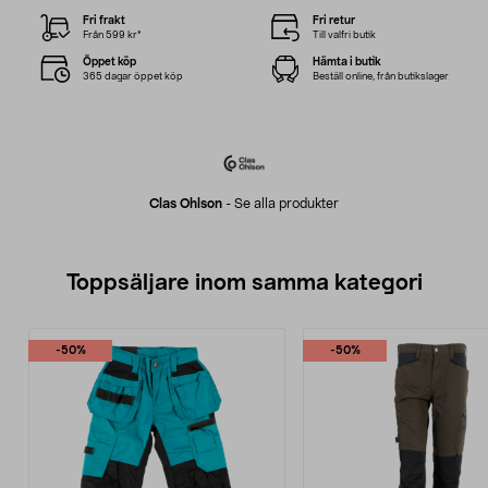
Fri frakt
Fri retur
Från 599 kr*
Till valfri butik
Öppet köp
Hämta i butik
365 dagar öppet köp
Beställ online, från butikslager
Clas Ohlson
-
Se alla produkter
Toppsäljare inom samma kategori
-50%
-50%