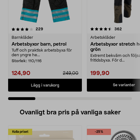
4.5 av 5 stjärnor
recensioner
4.0 av 5 stjärnor
recension
229
362
Barnkläder
Arbetskläder
Arbetsbyxor barn, petrol
Arbetsbyxor stretch he
grön
Tuff och praktisk arbetsbyxa för
den yngre he...
Extremt bekväm och följ
fritidsbyxa. För d...
Storlek:
110/116
124,90
199,90
249,00
Se varianter
Lägg i varukorg
Ovanligt bra pris på vanliga saker
Kolla priset
-25%