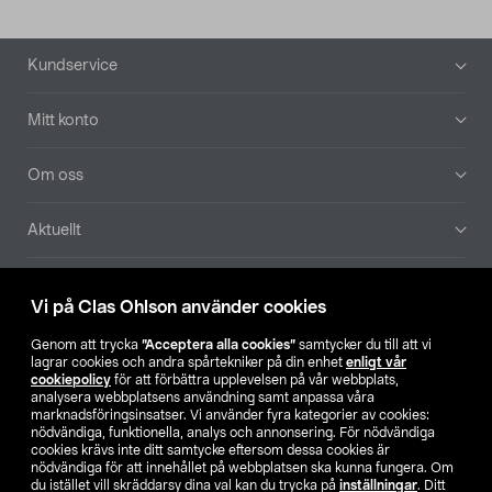
Sidfot
Kundservice
Mitt konto
Om oss
Aktuellt
Våra bolag
Vi på Clas Ohlson använder cookies
Hitta butik
Genom att trycka
”Acceptera alla cookies”
samtycker du till att vi
lagrar cookies och andra spårtekniker på din enhet
enligt vår
cookiepolicy
för att förbättra upplevelsen på vår webbplats,
SE
NO
FI
analysera webbplatsens användning samt anpassa våra
marknadsföringsinsatser. Vi använder fyra kategorier av cookies:
nödvändiga, funktionella, analys och annonsering. För nödvändiga
cookies krävs inte ditt samtycke eftersom dessa cookies är
nödvändiga för att innehållet på webbplatsen ska kunna fungera. Om
du istället vill skräddarsy dina val kan du trycka på
inställningar
. Ditt