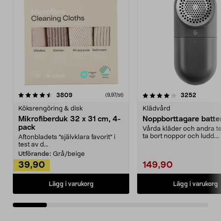
4.0av 5 stjärnor
recensioner
4.5av 5 stjärnor
recensio
3809
3252
(9,97/st)
Köksrengöring & disk
Klädvård
Mikrofiberduk 32 x 31 cm, 4-
Noppborttagare batter
pack
Vårda kläder och andra tex
ta bort noppor och ludd.
Aftonbladets "självklara favorit” i
Noppborttagaren fräs...
test av d...
Utförande:
Grå/beige
39,90
149,90
Lägg i varukorg
Lägg i varukorg