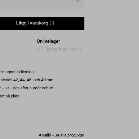
Lägg i varukorg
(1)
Onlinelager
Hämtar lagerstatus...
 magnetisk låsning.
e Watch 42, 44, 45, och 49 mm.
 välj sida efter humör och stil.
rt på plats.
Anmiki
-
Se alla produkter