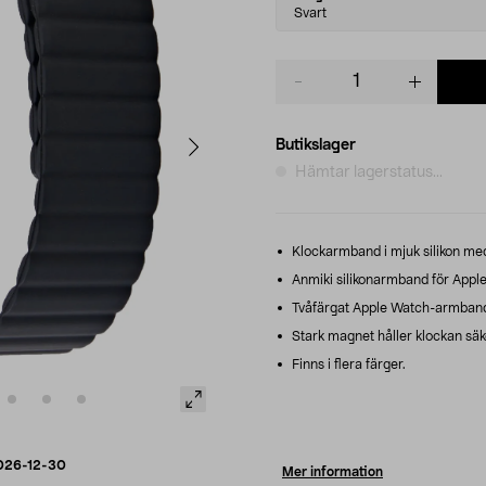
variant
Svart
Product
quantity
Butikslager
Hämtar lagerstatus...
Klockarmband i mjuk silikon med
Anmiki silikonarmband för Appl
Tvåfärgat Apple Watch-armband –
Stark magnet håller klockan säke
Finns i flera färger.
026-12-30
Mer information