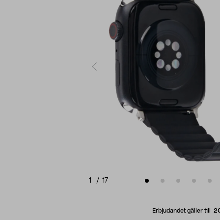
1
/
17
Erbjudandet gäller till
2