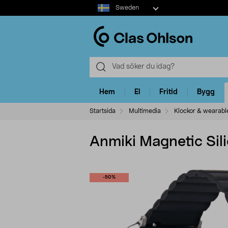
Select
Sweden
market
Hem
El
Fritid
Bygg
Startsida
Multimedia
Klockor & wearabl
Anmiki Magnetic Sil
-50%