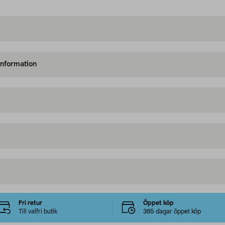
information
Fri retur
Öppet köp
Till valfri butik
365 dagar öppet köp