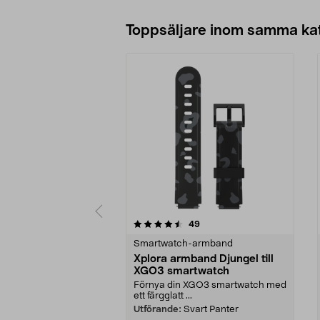
Toppsäljare inom samma ka
5 av 5 stjärnor
5.0 av 5 stjärnor
recensioner
49
Smartwatch-armband
Xplora armband Djungel till
XGO3 smartwatch
Förnya din XGO3 smartwatch med
ett färgglatt ...
Utförande:
Svart Panter