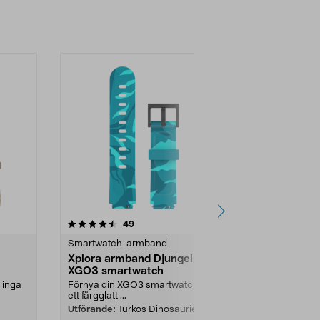
4.5 av 5 stjärnor
recensioner
4.0
49
1
Smartwatch-armband
Smartwatch-
Xplora armband Djungel till
Silikonarm
XGO3 smartwatch
Vivoactive
 inga
Förnya din XGO3 smartwatch med
Mjukt och be
ett färgglatt ...
silikonarmban
Utförande:
Turkos Dinosaurie
Färg:
Svart