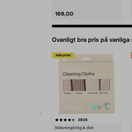
169,00
Ovanligt bra pris på vanliga
Kolla priset
5av 5 stjärnor
4.0av 5 stjärnor
recensioner
3808
Köksrengöring & disk