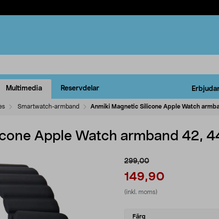
Multimedia
Reservdelar
Erbjuda
es
Smartwatch-armband
Anmiki Magnetic Silicone Apple Watch armb
icone Apple Watch armband 42, 4
299,00
149,90
(inkl. moms)
Select
Färg