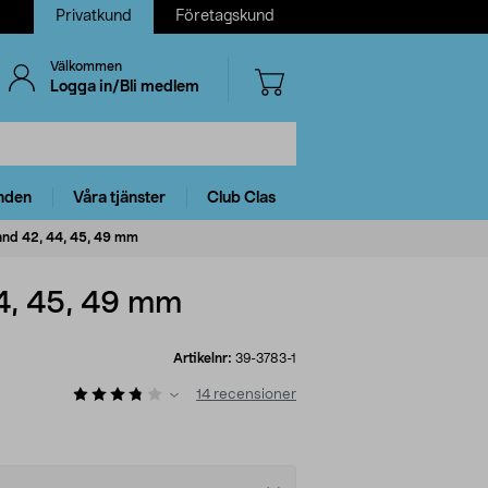
Privatkund
Företagskund
Välkommen
Logga in/Bli medlem
nden
Våra tjänster
Club Clas
and 42, 44, 45, 49 mm
4, 45, 49 mm
Artikelnr:
39-3783-1
14
recensioner