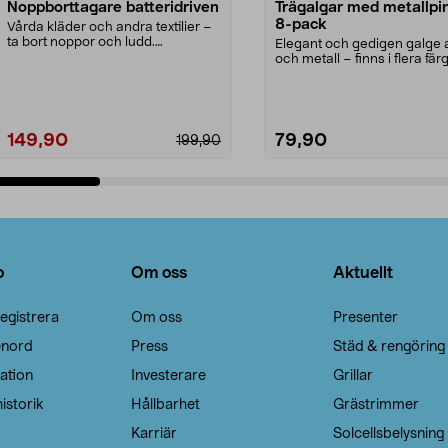
Noppborttagare batteridriven
Trägalgar med metallpi
8-pack
Vårda kläder och andra textilier –
ta bort noppor och ludd.
Elegant och gedigen galge a
Noppborttagaren fräs...
och metall – finns i flera färg
Galge med sv...
149,90
79,90
199,90
Lägg i varukorg
Lägg i varukorg
o
Om oss
Aktuellt
egistrera
Om oss
Presenter
enord
Press
Städ & rengöring
ation
Investerare
Grillar
istorik
Hållbarhet
Grästrimmer
Karriär
Solcellsbelysning