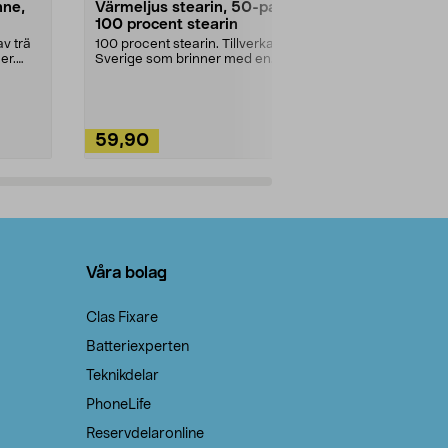
nne,
Värmeljus stearin, 50-pack,
Bikarbonat
100 procent stearin
Ett allsidigt 
städning och 
v trä
100 procent stearin. Tillverkade i
ute. Städa med
er.
Sverige som brinner med en
vacker och sotfri ...
59,90
49,90
Lägg i varukorg
Lägg
Våra bolag
Clas Fixare
Batteriexperten
Teknikdelar
PhoneLife
Reservdelaronline