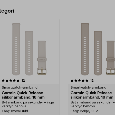
tegori
5.0 av 5 stjärnor
recensioner
4.5 av 5 stjärnor
recensioner
12
12
Smartwatch-armband
Smartwatch-armband
Garmin Quick Release
Garmin Quick Release
silikonarmband, 18 mm
silikonarmband, 18 mm
Byt armband på sekunder – inga
Byt armband på sekunder –
verktyg behövs...
verktyg behövs...
Färg:
Ivory/Guld
Färg:
Beige/Guld