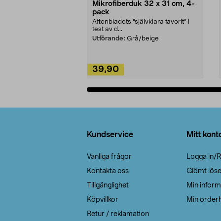
Mikrofiberduk 32 x 31 cm, 4-
pack
Aftonbladets "självklara favorit” i
test av d...
Utförande:
Grå/beige
39,90
Lägg i varukorg
Sidfot
Kundservice
Mitt kont
Vanliga frågor
Logga in/R
Kontakta oss
Glömt lös
Tillgänglighet
Min inform
Köpvillkor
Min orderh
Retur / reklamation