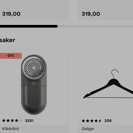
319,00
319,00
 saker
-25%
4.5av 5 stjärnor
recensioner
4.0av 5 stjärnor
recensioner
3251
256
Klädvård
Galgar