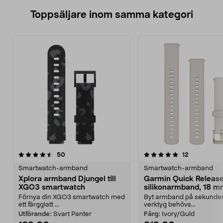
Toppsäljare inom samma kategori
5.0 av 5 stjärnor
recensioner
4.5 av 5 stjärnor
recensioner
50
12
Smartwatch-armband
Smartwatch-armband
Xplora armband Djungel till
Garmin Quick Releas
XGO3 smartwatch
silikonarmband, 18 
Förnya din XGO3 smartwatch med
Byt armband på sekunder
ett färgglatt ...
verktyg behövs...
Utförande:
Svart Panter
Färg:
Ivory/Guld