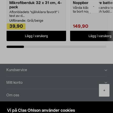
Mikrofiberduk 32 x 31 cm, 4-
Noppborttagare batter
-
pack
Vårda kläder och andra tex
ta bort noppor och ludd.
Aftonbladets "självklara favorit” i
Noppborttagaren fräs...
test av d...
Utförande:
Grå/beige
39,90
149,90
Lägg i varukorg
Lägg i varukorg
Sidfot
Kundservice
Mitt konto
Product
+
quantity
Om oss
Aktuellt
Vi på Clas Ohlson använder cookies