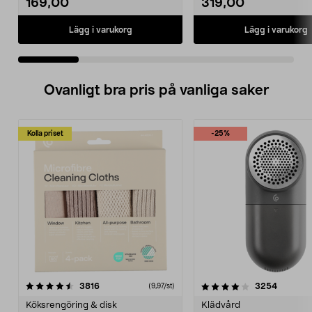
169,00
319,00
Lägg i varukorg
Lägg i varukorg
Ovanligt bra pris på vanliga saker
Kolla priset
-25%
4.0av 5 stjärnor
recensioner
4.5av 5 stjärnor
recensio
3816
3254
(9,97/st)
Köksrengöring & disk
Klädvård