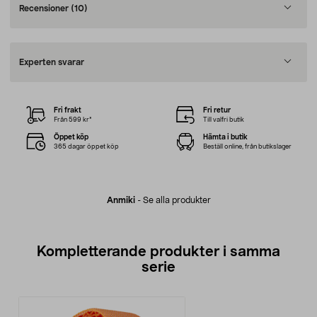
Recensioner
(10)
Experten svarar
Fri frakt
Fri retur
Från 599 kr*
Till valfri butik
Öppet köp
Hämta i butik
365 dagar öppet köp
Beställ online, från butikslager
Anmiki
-
Se alla produkter
Kompletterande produkter i samma
serie