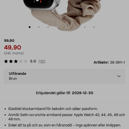
99,90
49,90
(inkl. moms)
3.0
(
10
)
Artikelnr:
39-3911-1
Select
Utförande
variant
Brun
Erbjudandet gäller till
2026-12-30
Elastiskt klockarmband för bekväm och säker passform.
Anmiki Satin scrunchie armband passar Apple Watch 42, 44, 45, 46 och
49 mm.
Enkel att ta på och av, som en hårsnodd – inga spännen eller knäppen.