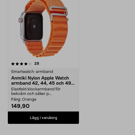
recensioner
28
Smartwatch-armband
Anmiki Nylon Apple Watch
armband 42, 44, 45 och 49
mm
Elastiskt klockarmband för
bekväm och säker p...
Färg:
Orange
149,90
Lägg i varukorg