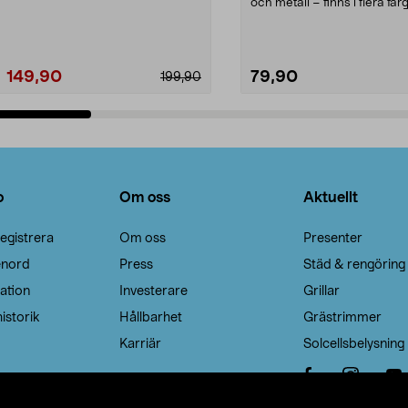
Noppborttagaren fräs...
och metall – finns i flera färg
Galge med sv...
149,90
79,90
199,90
Lägg i varukorg
Lägg i varukorg
o
Om oss
Aktuellt
egistrera
Om oss
Presenter
enord
Press
Städ & rengöring
ation
Investerare
Grillar
istorik
Hållbarhet
Grästrimmer
Karriär
Solcellsbelysning