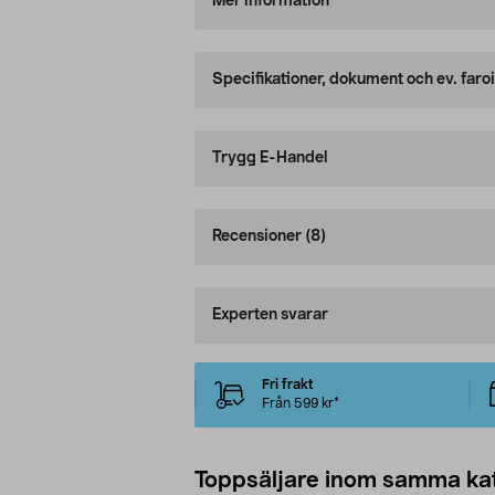
Mer information
Specifikationer, dokument och ev. faro
Trygg E-Handel
Recensioner
(8)
Experten svarar
Fri frakt
Från 599 kr*
Toppsäljare inom samma ka