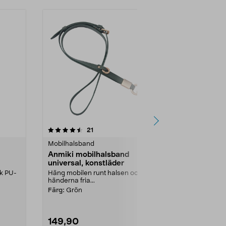
5.0 av 5 stjärnor
recensioner
21
6
Mobilhalsband
Mobilhalsban
Anmiki mobilhalsband
Anmiki mob
universal, konstläder
universal
rk PU-
Häng mobilen runt halsen och ha
Justerbart lå
händerna fria...
bekväm passfo
Färg:
Grön
Färg:
Vinröd
149,90
99,90