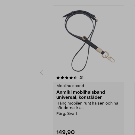
5 av 5 stjärnor
5.0 av 5 stjärnor
recensioner
21
Mobilhalsband
Anmiki mobilhalsband
universal, konstläder
Häng mobilen runt halsen och ha
händerna fria...
Färg:
Svart
149,90