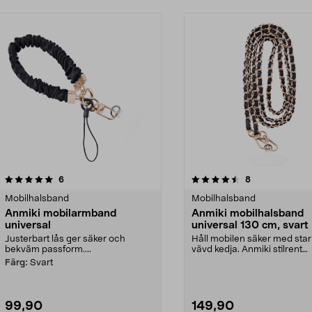
4.5 av 5 stjärnor
recensioner
4.5 av 5 stjärnor
recensioner
6
8
Mobilhalsband
Mobilhalsband
Anmiki mobilarmband
Anmiki mobilhalsband
universal
universal 130 cm, svart
Justerbart lås ger säker och
Håll mobilen säker med sta
bekväm passform....
vävd kedja. Anmiki stilrent
mobilhalsband i svar...
Färg:
Svart
99,90
149,90