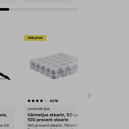
Kolla priset
Multibuy
4.5av 5 stjärnor
recensioner
4.5
4378
2
Levande ljus
Rengöringsm
nne,
Värmeljus stearin, 50-pack,
Bikarbonat
100 procent stearin
Ett allsidigt 
städning och 
v trä
100 procent stearin. Tillverkade i