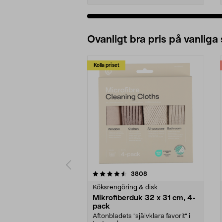
Ovanligt bra pris på vanliga
Kolla priset
5av 5 stjärnor
4.0av 5 stjärnor
recensioner
3808
Köksrengöring & disk
Mikrofiberduk 32 x 31 cm, 4-
pack
Aftonbladets "självklara favorit” i