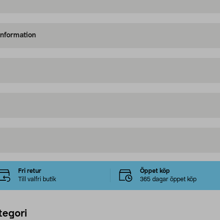
information
Fri retur
Öppet köp
Till valfri butik
365 dagar öppet köp
tegori