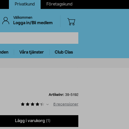
Privatkund
Företagskund
Välkommen
Logga in/Bli medlem
nden
Våra tjänster
Club Clas
Artikelnr:
39-5192
8
recensioner
Lägg i varukorg
(1)