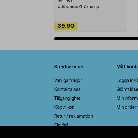
test av d...
Utförande:
Grå/beige
39,90
Lägg i varukorg
Sidfot
Kundservice
Mitt kont
Vanliga frågor
Logga in/R
Kontakta oss
Glömt lös
Tillgänglighet
Min inform
Köpvillkor
Min orderh
Retur / reklamation
Elavfall
Cookie policy