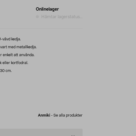
Onlinelager
Hämtar lagerstatus...
-vävd kedja.
svart med metallkedja.
r enkelt att använda.
eller kortfodral.
130 cm.
Anmiki
-
Se alla produkter