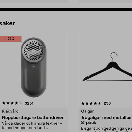
 saker
-25%
4.5av 5 stjärnor
recensioner
4.0av 5 stjärnor
recensioner
3251
256
Klädvård
Galgar
Noppborttagare batteridriven
Trägalgar med metallpi
8-pack
Vårda kläder och andra textilier –
ta bort noppor och ludd.
Elegant och gedigen galge a