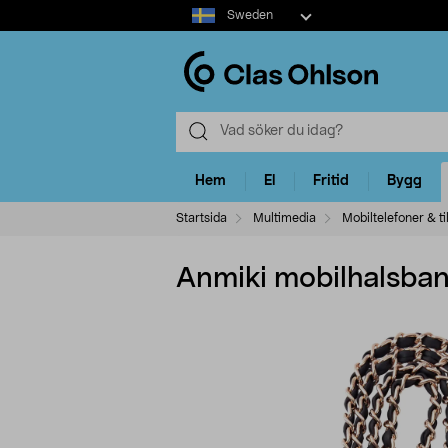
Select
Sweden
market
Hem
El
Fritid
Bygg
Startsida
Multimedia
Mobiltelefoner & ti
Anmiki mobilhalsban