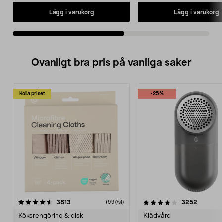
• Rymmer 32 liter och kan förvara
stående PET-flaskor.
Lägg i varukorg
Lägg i varukorg
• Tystgående fläkt.
Ovanligt bra pris på vanliga saker
Kolla priset
-25%
4.0av 5 stjärnor
recensioner
4.5av 5 stjärnor
recensio
3813
3252
(9,97/st)
Köksrengöring & disk
Klädvård