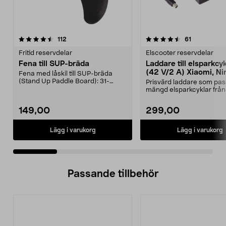
4.5 av 5 stjärnor
recensioner
4.5 av 5 stjärnor
recensioner
112
61
Fritid reservdelar
Elscooter reservdelar
Fena till SUP-bräda
Laddare till elsparkcy
(42 V/2 A) Xiaomi, Ni
Fena med låskil till SUP-bräda
E-Way m.fl.
(Stand Up Paddle Board): 31-
Prisvärd laddare som pas
974331-2059, E11 Pass...
mängd elsparkcyklar från
Ninebot och E-Wa...
149,00
299,00
Lägg i varukorg
Lägg i varukorg
Passande tillbehör