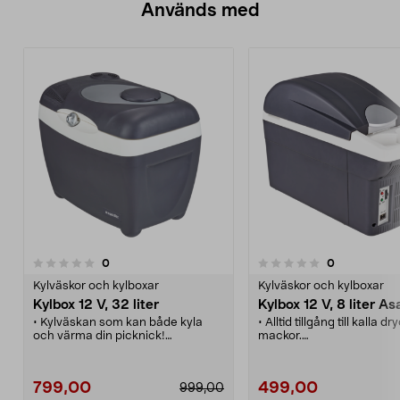
Används med
recensioner
recensioner
0
0
0.0 av 5 stjärnor
0.0 av 5 stjärnor
Kylväskor och kylboxar
Kylväskor och kylboxar
Kylbox 12 V, 32 liter
Kylbox 12 V, 8 liter Asa
• Kylväskan som kan både kyla
• Alltid tillgång till kalla d
och värma din picknick!
mackor.
• Drivs med 12 V - glöm kylklampar
• Ställ i mitten i baksätet
som läcker och tar plats.
fast med bältet.
• Smart lucka i locket för snabb
• Ta med ur bilen, praktis
799,00
499,00
999,00
och enkel åtkomst.
• Kan både kyla och värm