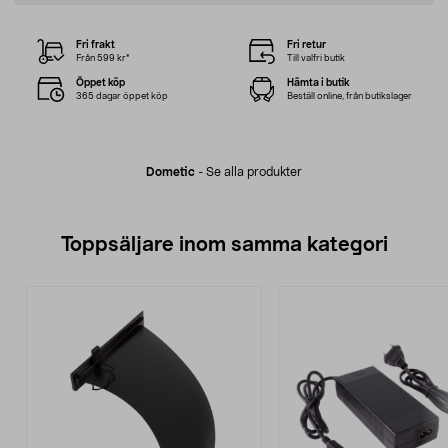
Fri frakt
Fri retur
Från 599 kr*
Till valfri butik
Öppet köp
Hämta i butik
365 dagar öppet köp
Beställ online, från butikslager
Dometic
-
Se alla produkter
Toppsäljare inom samma kategori