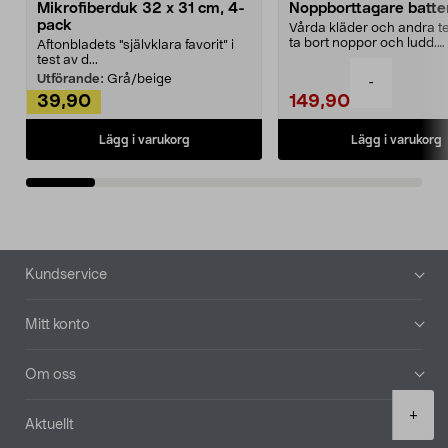
Mikrofiberduk 32 x 31 cm, 4-
Noppborttagare batter
pack
Vårda kläder och andra tex
ta bort noppor och ludd.
Aftonbladets "självklara favorit” i
Noppborttagaren fräs...
test av d...
Utförande:
Grå/beige
-
39,90
149,90
Lägg i varukorg
Lägg i varukorg
Sidfot
Kundservice
Mitt konto
Om oss
Product
+
Aktuellt
quantity