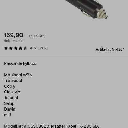
169,90
(60,68/m)
(inkl. moms)
4.5
(
207
)
Artikelnr:
51-1237
Passande kylbox:
Mobicool W35
Tropicool
Cooly
Gio'style
Jetcool
Selap
Diavia
m.fl.
Modell.nr: 9105303820, ersätter kabel TK-280 SB.