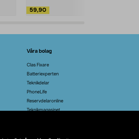
59,90
49,90
Lägg i varukorg
Lägg
Våra bolag
Clas Fixare
Batteriexperten
Teknikdelar
PhoneLife
Reservdelaronline
Teknikmagasinet