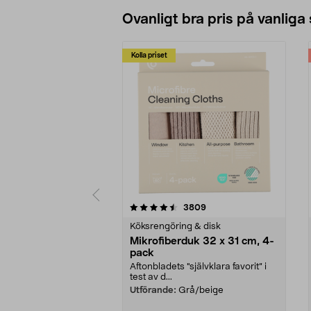
Ovanligt bra pris på vanliga
Kolla priset
5av 5 stjärnor
4.0av 5 stjärnor
recensioner
3809
Köksrengöring & disk
Mikrofiberduk 32 x 31 cm, 4-
pack
Aftonbladets "självklara favorit” i
test av d...
Utförande:
Grå/beige