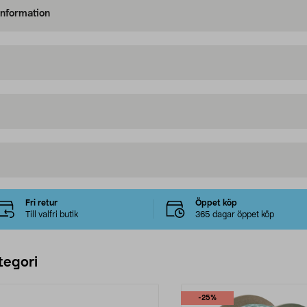
information
Fri retur
Öppet köp
Till valfri butik
365 dagar öppet köp
tegori
-25%