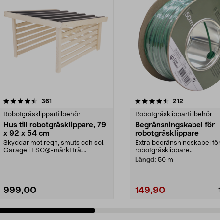
4.5 av 5 stjärnor
recensioner
4.0 av 5 stjärnor
recensioner
361
212
Robotgräsklippartillbehör
Robotgräsklippartillbehör
Hus till robotgräsklippare, 79
Begränsningskabel för
x 92 x 54 cm
robotgräsklippare
Skyddar mot regn, smuts och sol.
Extra begränsningskabel fö
Garage i FSC®-märkt trä.
robotgräsklippare...
Lättmonterat – huset p...
Längd:
50 m
999,00
149,90