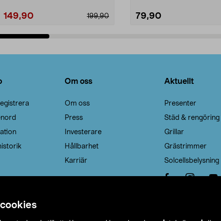
149,90
79,90
199,90
Lägg i varukorg
Lägg i varukorg
o
Om oss
Aktuellt
egistrera
Om oss
Presenter
enord
Press
Städ & rengöring
ation
Investerare
Grillar
istorik
Hållbarhet
Grästrimmer
Karriär
Solcellsbelysning
 cookies