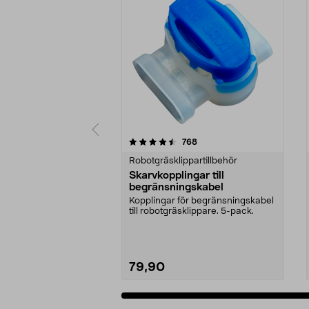
5 av 5 stjärnor
4.5 av 5 stjärnor
recensioner
768
Robotgräsklippartillbehör
Skarvkopplingar till
begränsningskabel
Kopplingar för begränsningskabel
till robotgräsklippare. 5-pack.
79,90