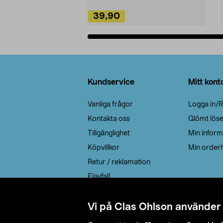
39,90
Lägg i varukorg
Sidfot
Kundservice
Mitt kont
Vanliga frågor
Logga in/R
Kontakta oss
Glömt lös
Tillgänglighet
Min inform
Köpvillkor
Min orderh
Retur / reklamation
Elavfall
Cookie policy
Leveransalternativ
Vi på Clas Ohlson använder