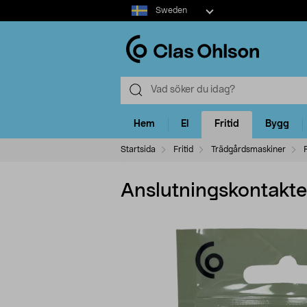
Select
Sweden
market
Hem
El
Fritid
Bygg
Startsida
Fritid
Trädgårdsmaskiner
Anslutningskontakter