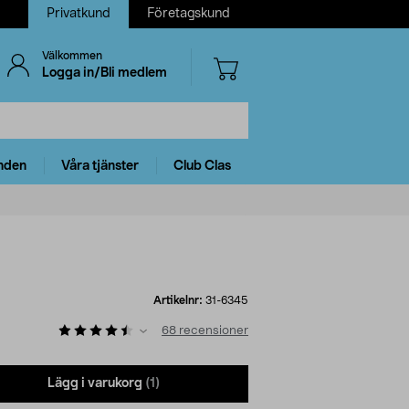
Privatkund
Företagskund
Välkommen
Logga in/Bli medlem
nden
Våra tjänster
Club Clas
Artikelnr:
31-6345
68
recensioner
Lägg i varukorg
(1)