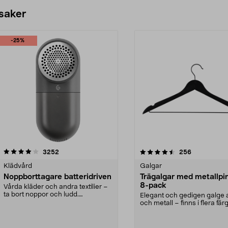
 saker
-25%
4.5av 5 stjärnor
recensioner
4.0av 5 stjärnor
recensioner
3252
256
Klädvård
Galgar
Noppborttagare batteridriven
Trägalgar med metallpi
8-pack
Vårda kläder och andra textilier –
ta bort noppor och ludd.
Elegant och gedigen galge a
Noppborttagaren fräs...
och metall – finns i flera färg
Galge med sv...