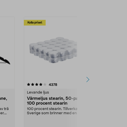
Kolla priset
Multibuy
4.5av 5 stjärnor
recensioner
4.5
4378
2
Levande ljus
Rengöringsm
nne,
Värmeljus stearin, 50-pack,
Bikarbonat
100 procent stearin
Ett allsidigt 
städning och 
v trä
100 procent stearin. Tillverkade i
ute. Städa med
er.
Sverige som brinner med en
vacker och sotfri ...