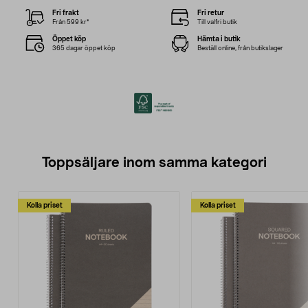
Fri frakt
Fri retur
Från 599 kr*
Till valfri butik
Öppet köp
Hämta i butik
365 dagar öppet köp
Beställ online, från butikslager
Toppsäljare inom samma kategori
Kolla priset
Kolla priset