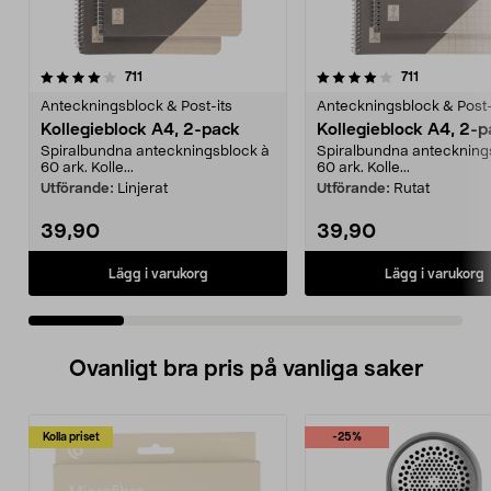
4.0 av 5 stjärnor
recensioner
4.5 av 5 stjärnor
recensione
711
711
Anteckningsblock & Post-its
Anteckningsblock & Post-
Kollegieblock A4, 2-pack
Kollegieblock A4, 2-
Spiralbundna anteckningsblock à
Spiralbundna anteckning
60 ark. Kolle...
60 ark. Kolle...
Utförande:
Linjerat
Utförande:
Rutat
39,90
39,90
Lägg i varukorg
Lägg i varukorg
Ovanligt bra pris på vanliga saker
Kolla priset
-25%