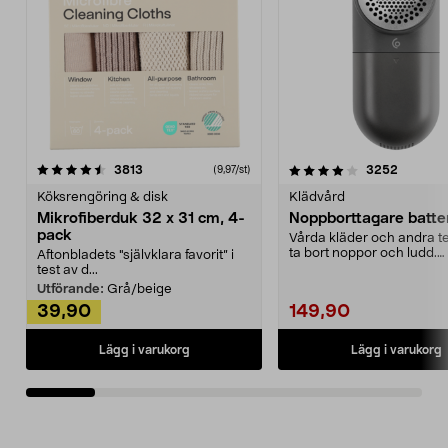
4.0av 5 stjärnor
recensioner
4.5av 5 stjärnor
recensio
3813
3252
(9,97/st)
Köksrengöring & disk
Klädvård
Mikrofiberduk 32 x 31 cm, 4-
Noppborttagare batter
pack
Vårda kläder och andra tex
ta bort noppor och ludd.
Aftonbladets "självklara favorit” i
Noppborttagaren fräs...
test av d...
Utförande:
Grå/beige
39,90
149,90
Lägg i varukorg
Lägg i varukorg