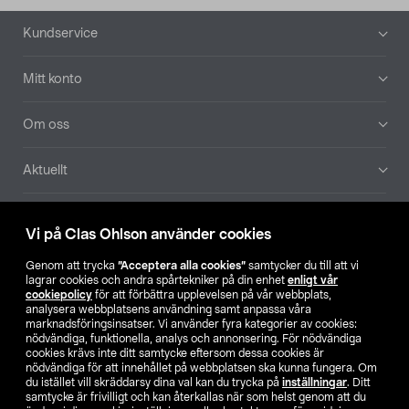
Sidfot
Kundservice
Mitt konto
Om oss
Aktuellt
Våra bolag
Vi på Clas Ohlson använder cookies
Hitta butik
Genom att trycka
”Acceptera alla cookies”
samtycker du till att vi
lagrar cookies och andra spårtekniker på din enhet
enligt vår
cookiepolicy
för att förbättra upplevelsen på vår webbplats,
SE
NO
FI
analysera webbplatsens användning samt anpassa våra
marknadsföringsinsatser. Vi använder fyra kategorier av cookies:
nödvändiga, funktionella, analys och annonsering. För nödvändiga
cookies krävs inte ditt samtycke eftersom dessa cookies är
nödvändiga för att innehållet på webbplatsen ska kunna fungera. Om
du istället vill skräddarsy dina val kan du trycka på
inställningar
. Ditt
samtycke är frivilligt och kan återkallas när som helst genom att du