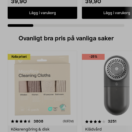
39,90
39,90
Lägg i varukorg
Lägg i varukorg
Ovanligt bra pris på vanliga saker
Kolla priset
-25%
4.0av 5 stjärnor
recensioner
4.5av 5 stjärnor
recensio
3808
3251
(9,97/st)
Köksrengöring & disk
Klädvård