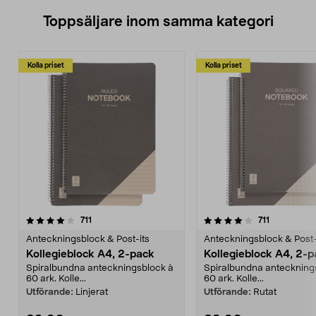
Toppsäljare inom samma kategori
Kolla priset
Kolla priset
4.0 av 5 stjärnor
recensioner
4.5 av 5 stjärnor
recensione
711
711
Anteckningsblock & Post-its
Anteckningsblock & Post-
Kollegieblock A4, 2-pack
Kollegieblock A4, 2-
Spiralbundna anteckningsblock à
Spiralbundna anteckning
60 ark. Kolle...
60 ark. Kolle...
Utförande:
Linjerat
Utförande:
Rutat