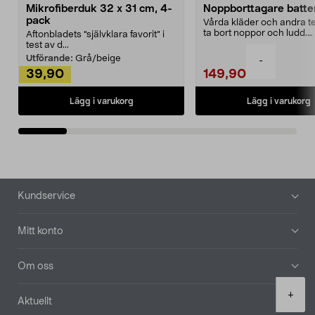
Mikrofiberduk 32 x 31 cm, 4-
Noppborttagare batter
pack
Vårda kläder och andra tex
ta bort noppor och ludd.
Aftonbladets "självklara favorit” i
Noppborttagaren fräs...
test av d...
Utförande:
Grå/beige
-
39,90
149,90
Lägg i varukorg
Lägg i varukorg
Sidfot
Kundservice
Mitt konto
Om oss
Product
+
Aktuellt
quantity