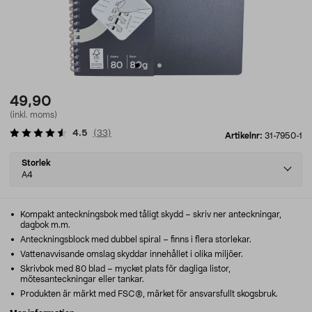
49,90
(inkl. moms)
4.5
(
33
)
Artikelnr:
31-7950-1
Select
Storlek
variant
A4
Kompakt anteckningsbok med tåligt skydd – skriv ner anteckningar,
dagbok m.m.
Anteckningsblock med dubbel spiral – finns i flera storlekar.
Vattenavvisande omslag skyddar innehållet i olika miljöer.
Skrivbok med 80 blad – mycket plats för dagliga listor,
mötesanteckningar eller tankar.
Produkten är märkt med FSC®, märket för ansvarsfullt skogsbruk.