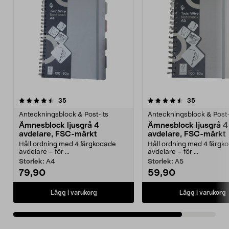
4.5av 5 stjärnor
recensioner
recensione
35
35
Anteckningsblock & Post-its
Anteckningsblock & Post-
Ämnesblock ljusgrå 4
Ämnesblock ljusgrå 4
avdelare, FSC-märkt
avdelare, FSC-märkt
Håll ordning med 4 färgkodade
Håll ordning med 4 färgk
avdelare – för ...
avdelare – för ...
Storlek:
A4
Storlek:
A5
79,90
59,90
Lägg i varukorg
Lägg i varukorg