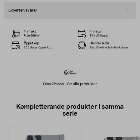
Experten svarar
Fri frakt
Fri retur
Från 599 kr*
Till valfri butik
Öppet köp
Hämta i butik
365 dagar öppet köp
Beställ online, från butikslager
Clas Ohlson
-
Se alla produkter
Kompletterande produkter i samma
serie