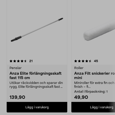
4.5av 5 stjärnor
recensioner
4.0av 5 stjärnor
recensione
21
45
Penslar
Roller
Anza Elite förlängningsskaft
Anza Filt snickerier ro
fast 115 cm
mini
Utökar räckvidden och sparar din
Miniroller för extra fin och
rygg. Elite förlängningsskaft fast –
finish – fi...
ökar din r...
Antal i förpackning:
1
139,90
49,90
Lägg i varukorg
Lägg i varukorg