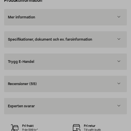
Produktinformation
Mer information
Specifikationer, dokument och ev. faroinformation
Trygg E-Handel
Recensioner
(55)
Experten svarar
Fri frakt
Fri retur
Från 599 kr*
Till valfri butik