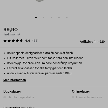
99,90
(inkl. moms)
4.6
(
55
)
Artikelnr:
41-4629
Roller specialdesignad för extra fin och slät finish.
Filt Rollerset – liten roller som täcker bra och inte luddar.
Rollerbygel för precision i mindre och trånga utrymmen.
Färgroller anpassad för alla färgtyper och lacker.
Anza – svensk tillverkare av penslar sedan 1946.
Mer information
Butikslager
Onlinelager
Hämtar lagerstatus...
Hämtar lagerstatus...