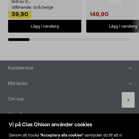
Noppborttagaren fräs...
test av d...
Utförande:
Grå/beige
39,90
149,90
Lägg i varukorg
Lägg i varukorg
Sidfot
Kundservice
Mitt konto
Product
Om oss
+
quantity
Aktuellt
Vi på Clas Ohlson använder cookies
Våra bolag
Genom att trycka
”Acceptera alla cookies”
samtycker du till att vi