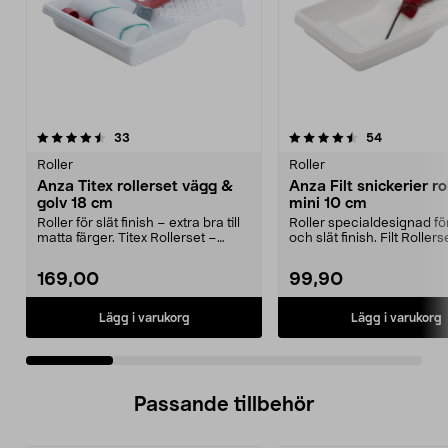
4.5 av 5 stjärnor
recensioner
4.0 av 5 stjärnor
recensione
33
54
Roller
Roller
Anza Titex rollerset vägg &
Anza Filt snickerier ro
golv 18 cm
mini 10 cm
Roller för slät finish – extra bra till
Roller specialdesignad för
matta färger. Titex Rollerset –
och slät finish. Filt Rollers
täcker b...
rol...
169,00
99,90
Lägg i varukorg
Lägg i varukorg
Passande tillbehör