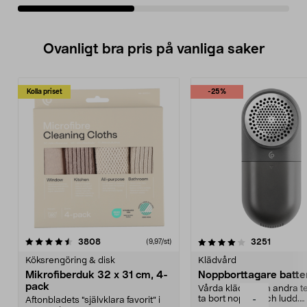
Ovanligt bra pris på vanliga saker
Kolla priset
-25%
4.0av 5 stjärnor
recensioner
4.5av 5 stjärnor
recensio
3808
3251
(9,97/st)
Köksrengöring & disk
Klädvård
Mikrofiberduk 32 x 31 cm, 4-
Noppborttagare batter
pack
Vårda kläder och andra tex
ta bort noppor och ludd.
-
Aftonbladets "självklara favorit” i