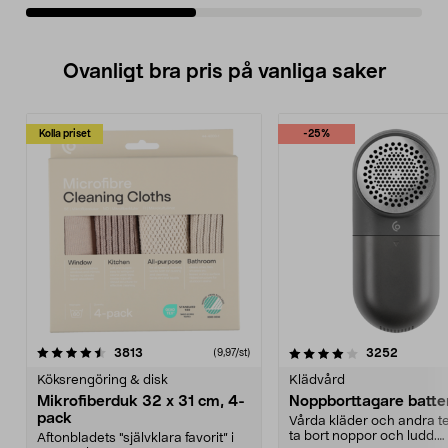
Ovanligt bra pris på vanliga saker
Kolla priset
-25%
4.0av 5 stjärnor
recensioner
4.5av 5 stjärnor
recensio
3813
3252
(9,97/st)
Köksrengöring & disk
Klädvård
Mikrofiberduk 32 x 31 cm, 4-
Noppborttagare batter
pack
Vårda kläder och andra tex
ta bort noppor och ludd.
Aftonbladets "självklara favorit” i