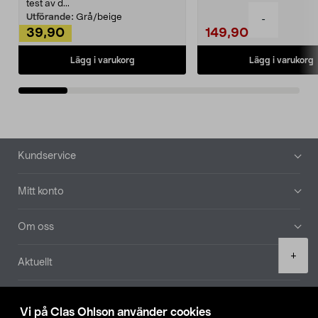
Noppborttagaren fräs...
test av d...
Utförande:
Grå/beige
-
39,90
149,90
Lägg i varukorg
Lägg i varukorg
Sidfot
Kundservice
Mitt konto
Om oss
Product
+
Aktuellt
quantity
Våra bolag
Vi på Clas Ohlson använder cookies