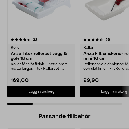
4.5 av 5 stjärnor
recensioner
4.0 av 5 stjärnor
recensione
33
55
Roller
Roller
Anza Titex rollerset vägg &
Anza Filt snickerier ro
golv 18 cm
mini 10 cm
Roller för slät finish – extra bra till
Roller specialdesignad för
matta färger. Titex Rollerset –
och slät finish. Filt Rollers
täcker b...
rol...
169,00
99,90
Lägg i varukorg
Lägg i varukorg
Passande tillbehör