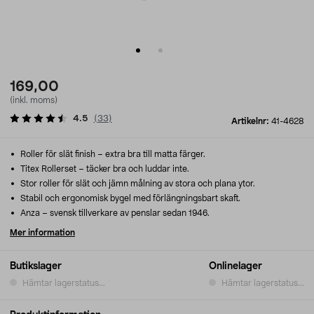
169,00
(inkl. moms)
4.5
(
33
)
Artikelnr:
41-4628
Roller för slät finish – extra bra till matta färger.
Titex Rollerset – täcker bra och luddar inte.
Stor roller för slät och jämn målning av stora och plana ytor.
Stabil och ergonomisk bygel med förlängningsbart skaft.
Anza – svensk tillverkare av penslar sedan 1946.
Mer information
Butikslager
Onlinelager
Hämtar lagerstatus...
Hämtar lagerstatus...