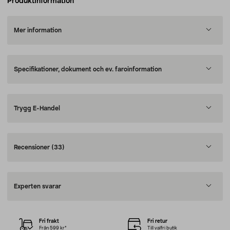
Produktinformation
Mer information
Specifikationer, dokument och ev. faroinformation
Trygg E-Handel
Recensioner
(33)
Experten svarar
Fri frakt
Fri retur
Från 599 kr*
Till valfri butik