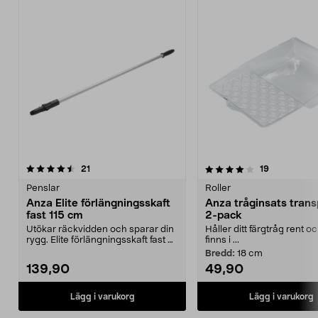
4.0av 5 stjärnor
recensioner
4.0av 5 stjärnor
recensioner
21
19
Penslar
Roller
Anza Elite förlängningsskaft
Anza tråginsats trans
fast 115 cm
2-pack
Utökar räckvidden och sparar din
Håller ditt färgtråg rent o
rygg. Elite förlängningsskaft fast –
finns i ...
ökar din r...
Bredd:
18 cm
139,90
49,90
Lägg i varukorg
Lägg i varukorg