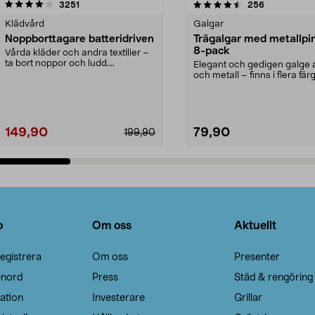
4.5av 5 stjärnor
recensioner
4.0av 5 stjärnor
recensioner
3251
256
Klädvård
Galgar
Noppborttagare batteridriven
Trägalgar med metallpi
8-pack
Vårda kläder och andra textilier –
ta bort noppor och ludd.
Elegant och gedigen galge a
Noppborttagaren fräs...
och metall – finns i flera färg
Galge med sv...
149,90
79,90
199,90
Lägg i varukorg
Lägg i varukorg
o
Om oss
Aktuellt
egistrera
Om oss
Presenter
enord
Press
Städ & rengöring
ation
Investerare
Grillar