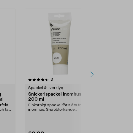
4.5 av 5 stjärnor
recensioner
4.5
2
1
Spackel & -verktyg
Spackel & -v
g
Snickerispackel inomhus, vit,
RK Total Fi
ml
200 ml
150 ml
rfekt
Finkornigt spackel för släta träytor
Spackel som 
ch tak.
inomhus. Snabbtorkande
efter 30 minut
snickerispackel som ...
snabbspackel 