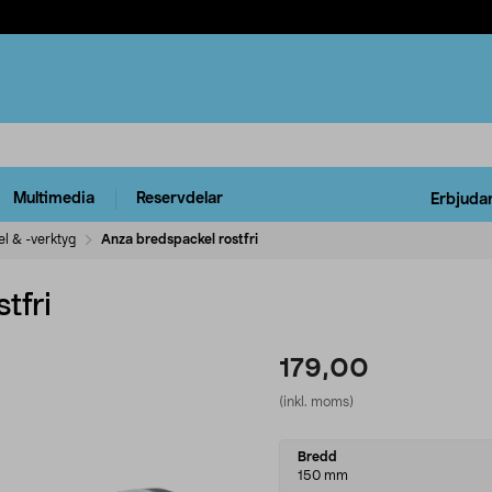
Multimedia
Reservdelar
Erbjuda
l & -verktyg
Anza bredspackel rostfri
tfri
179,00
(inkl. moms)
Select
Bredd
variant
150 mm