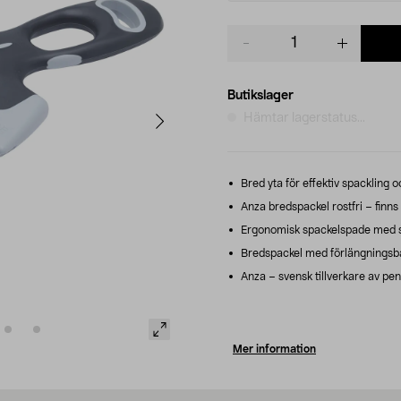
Product
quantity
Butikslager
Hämtar lagerstatus...
Bred yta för effektiv spackling o
Anza bredspackel rostfri – finns i
Ergonomisk spackelspade med sä
Bredspackel med förlängningsbar
Anza – svensk tillverkare av pen
Mer information