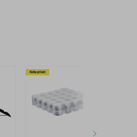
Kolla priset
Multibuy