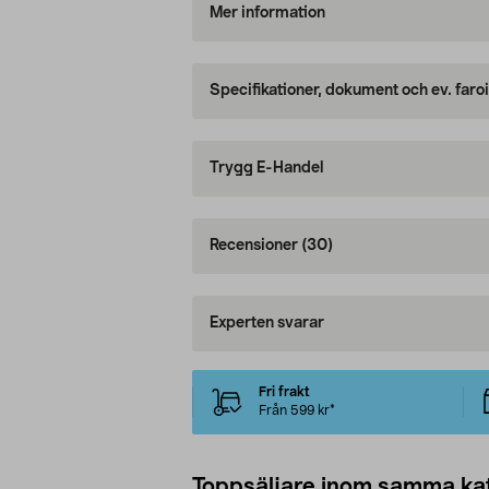
Mer information
Specifikationer, dokument och ev. faro
Trygg E-Handel
Recensioner
(30)
Experten svarar
Fri frakt
Från 599 kr*
Toppsäljare inom samma ka