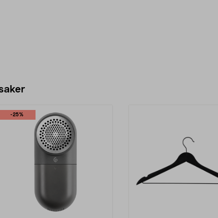
 saker
-25%