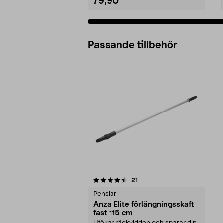
79,90
Passande tillbehör
5av 5 stjärnor
recensioner
21
Penslar
Anza Elite förlängningsskaft
fast 115 cm
Utökar räckvidden och sparar din