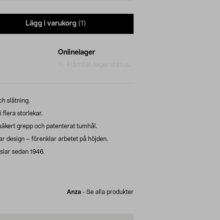
Lägg i varukorg
(1)
Onlinelager
Hämtar lagerstatus...
ch slätning.
 flera storlekar.
kert grepp och patenterat tumhål.
 design – förenklar arbetet på höjden.
slar sedan 1946.
Anza
-
Se alla produkter