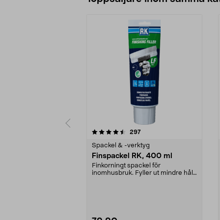
5 av 5 stjärnor
4.5 av 5 stjärnor
recensioner
297
Spackel & -verktyg
Finspackel RK, 400 ml
Finkorningt spackel för
inomhusbruk. Fyller ut mindre hål
och ojämnheter. Finish...