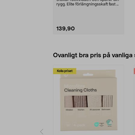
rygg. Elite förlängningsskaft fast –
ökar din r...
139,90
Lägg i varukorg
Ovanligt bra pris på vanliga
Kolla priset