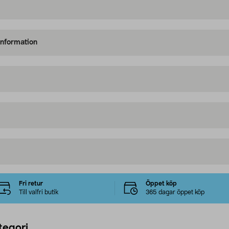
information
Fri retur
Öppet köp
Till valfri butik
365 dagar öppet köp
tegori