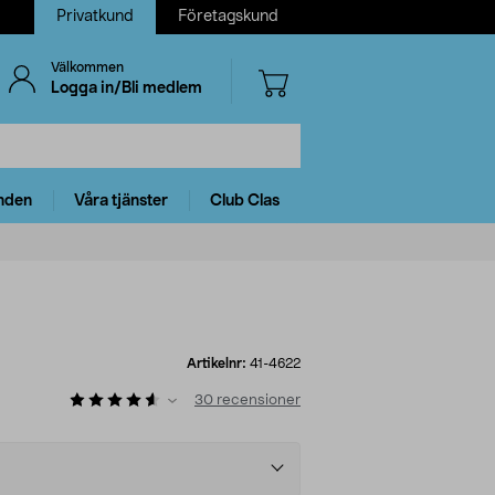
Privatkund
Företagskund
Välkommen
Logga in/Bli medlem
nden
Våra tjänster
Club Clas
Artikelnr:
41-4622
30
recensioner