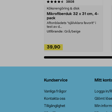
5av 5 stjärnor
4.0av 5 stjärnor
recensioner
3808
Köksrengöring & disk
Mikrofiberduk 32 x 31 cm, 4-
pack
Aftonbladets "självklara favorit” i
test av d...
Utförande:
Grå/beige
39,90
Lägg i varukorg
Sidfot
Kundservice
Mitt kont
Vanliga frågor
Logga in/R
Kontakta oss
Glömt lös
Tillgänglighet
Min inform