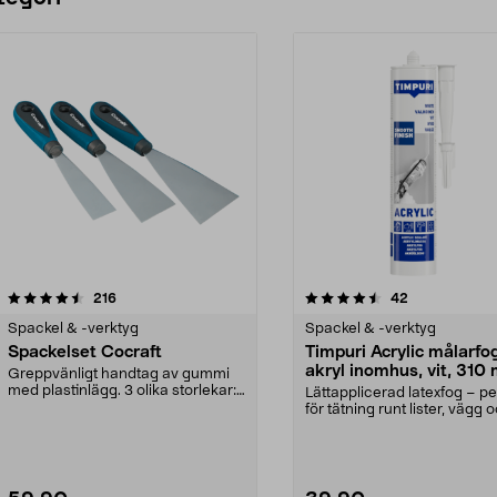
4.5 av 5 stjärnor
recensioner
4.5 av 5 stjärnor
recensioner
216
42
Spackel & -verktyg
Spackel & -verktyg
Spackelset Cocraft
Timpuri Acrylic målarfo
akryl inomhus, vit, 310 
Greppvänligt handtag av gummi
med plastinlägg. 3 olika storlekar:
Lättapplicerad latexfog – pe
30, 50 och 70 ...
för tätning runt lister, vägg o
Timpuri...