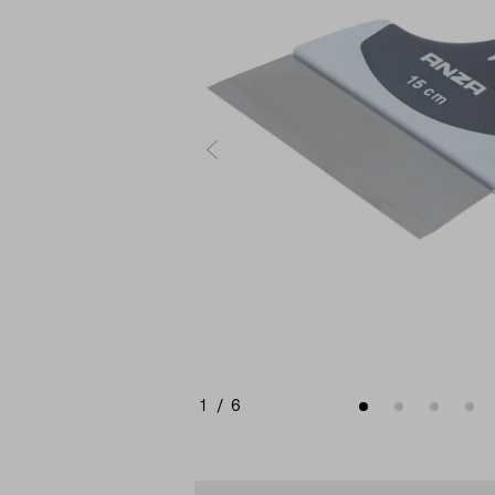
1
/
6