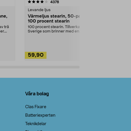
4.5av 5 stjärnor
recensioner
4.5
4378
2
Levande ljus
Rengöringsm
nne,
Värmeljus stearin, 50-pack,
Bikarbonat
100 procent stearin
Ett allsidigt 
städning och 
v trä
100 procent stearin. Tillverkade i
ute. Städa med
er.
Sverige som brinner med en
vacker och sotfri ...
59,90
49,90
Lägg i varukorg
Lägg
Våra bolag
Clas Fixare
Batteriexperten
Teknikdelar