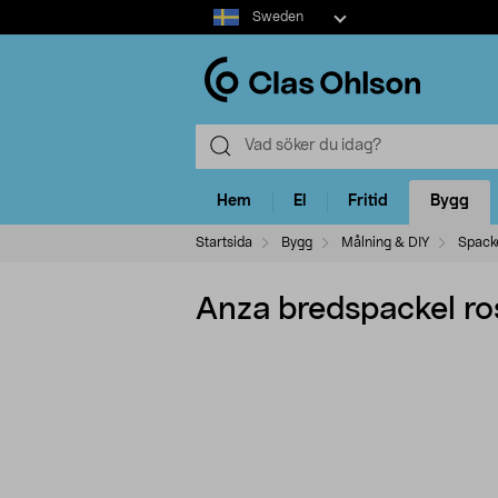
Select
Sweden
market
Hem
El
Fritid
Bygg
Startsida
Bygg
Målning & DIY
Spacke
Anza bredspackel ros