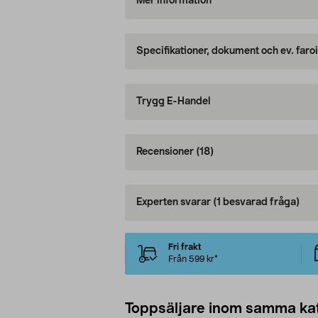
Mer information
Specifikationer, dokument och ev. faro
Trygg E-Handel
Recensioner
(18)
Experten svarar
(1 besvarad fråga)
Fri frakt
Från 599 kr*
Toppsäljare inom samma ka