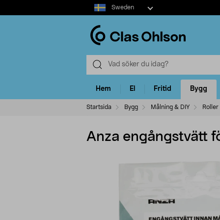
Select
Sweden
market
Hem
El
Fritid
Bygg
Startsida
Bygg
Målning & DIY
Roller
Anza engångstvätt f