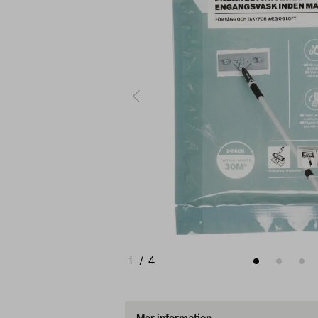
1
/
4