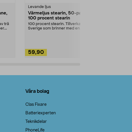
Levande ljus
Rengöringsm
nne,
Värmeljus stearin, 50-pack,
Bikarbonat
100 procent stearin
Ett allsidigt 
städning och 
v trä
100 procent stearin. Tillverkade i
ute. Städa med
er.
Sverige som brinner med en
vacker och sotfri ...
59,90
49,90
Lägg i varukorg
Lägg
Våra bolag
Clas Fixare
Batteriexperten
Teknikdelar
PhoneLife