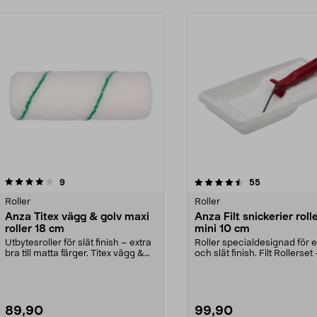
4.5 av 5 stjärnor
recensioner
4.5 av 5 stjärnor
recensioner
9
55
Roller
Roller
Anza Titex vägg & golv maxi
Anza Filt snickerier roll
roller 18 cm
mini 10 cm
Utbytesroller för slät finish – extra
Roller specialdesignad för ex
bra till matta färger. Titex vägg &
och slät finish. Filt Rollerset 
golv m...
rol...
89,90
99,90