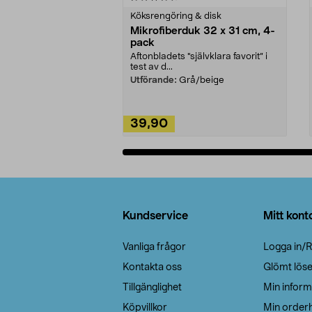
Köksrengöring & disk
Mikrofiberduk 32 x 31 cm, 4-
pack
Aftonbladets "självklara favorit” i
test av d...
Utförande:
Grå/beige
39,90
Lägg i varukorg
Sidfot
Kundservice
Mitt kont
Vanliga frågor
Logga in/R
Kontakta oss
Glömt lös
Tillgänglighet
Min inform
Köpvillkor
Min orderh