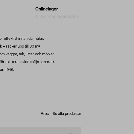
Onlinelager
Hämtar lagerstatus...
 effektivt innan du målar.
 – räcker upp till 30 m².
m väggar, tak, lister och möbler.
ör extra räckvidd (säljs separat).
dan 1946.
Anza
-
Se alla produkter