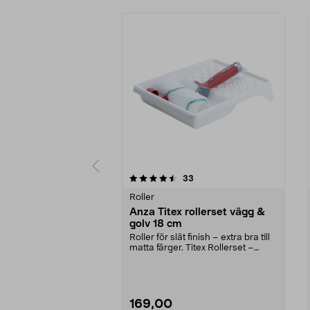
5 av 5 stjärnor
4.0 av 5 stjärnor
recensioner
33
Roller
Anza Titex rollerset vägg &
golv 18 cm
Roller för slät finish – extra bra till
matta färger. Titex Rollerset –
täcker b...
169,00