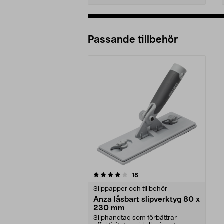
Passande tillbehör
0av 5 stjärnor
recensioner
18
Slippapper och tillbehör
Anza låsbart slipverktyg 80 x
230 mm
Sliphandtag som förbättrar