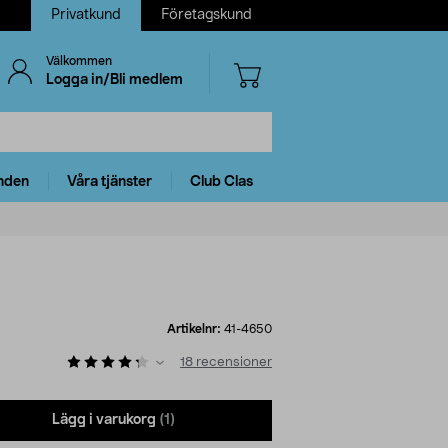
Privatkund
Företagskund
Välkommen
Logga in/Bli medlem
nden
Våra tjänster
Club Clas
Artikelnr:
41-4650
18
recensioner
Lägg i varukorg
(1)