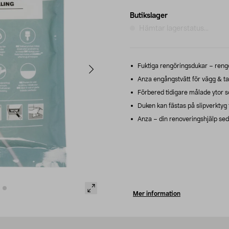
Butikslager
Hämtar lagerstatus...
Fuktiga rengöringsdukar – rengör
Anza engångstvätt för vägg & tak
Förbered tidigare målade ytor so
Duken kan fästas på slipverktyg f
Anza – din renoveringshjälp se
Mer information