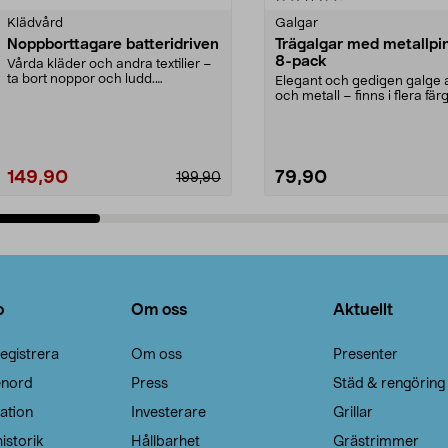
Klädvård
Galgar
Noppborttagare batteridriven
Trägalgar med metallpi
8-pack
Vårda kläder och andra textilier –
ta bort noppor och ludd.
Elegant och gedigen galge a
Noppborttagaren fräs...
och metall – finns i flera färg
Galge med sv...
149,90
79,90
199,90
Lägg i varukorg
Lägg i varukorg
o
Om oss
Aktuellt
egistrera
Om oss
Presenter
enord
Press
Städ & rengöring
ation
Investerare
Grillar
istorik
Hållbarhet
Grästrimmer