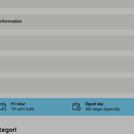
information
Fri retur
Öppet köp
Till valfri butik
365 dagar öppet köp
tegori