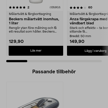
4.0 av 5 stjärnor
recensioner
4.5 av 5 stjärnor
recensione
2
60
(129,90/l)
Målartvätt & färgborttagning
Målartvätt & färgborttagn
Beckers målartvätt inomhus,
Anza färgskrapa med
1 liter
vändbart blad
Rengör ytan före målning och få
Stark och effektiv – ta bor
ett resultat som håller. Beckers
sittande fä...
inomhustvätt ta...
Bredd:
50 mm
129,90
149,90
Läs mer
Lägg i varukorg
Passande tillbehör