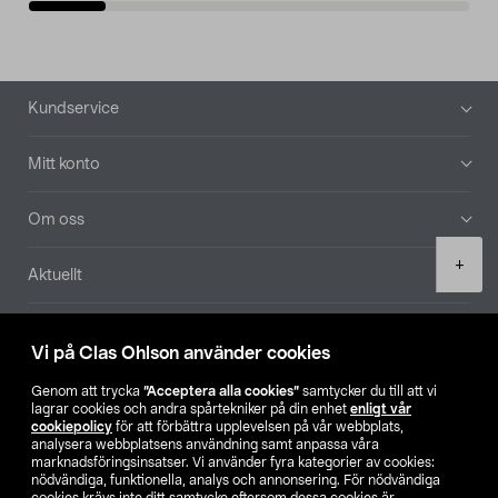
Sidfot
Kundservice
Mitt konto
Om oss
Product
+
Aktuellt
quantity
Våra bolag
Vi på Clas Ohlson använder cookies
Hitta butik
Genom att trycka
”Acceptera alla cookies”
samtycker du till att vi
lagrar cookies och andra spårtekniker på din enhet
enligt vår
cookiepolicy
för att förbättra upplevelsen på vår webbplats,
SE
NO
FI
analysera webbplatsens användning samt anpassa våra
marknadsföringsinsatser. Vi använder fyra kategorier av cookies:
nödvändiga, funktionella, analys och annonsering. För nödvändiga