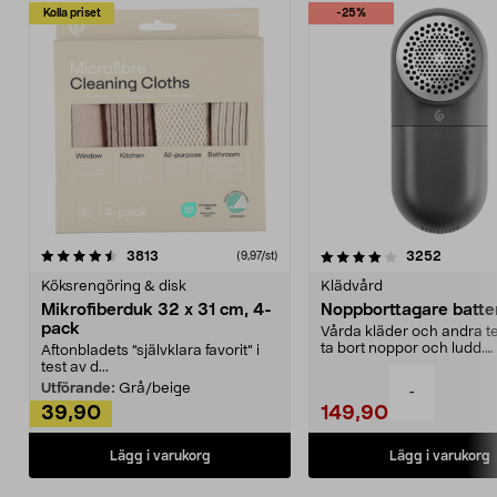
Kolla priset
-25%
4.0av 5 stjärnor
recensioner
4.5av 5 stjärnor
recensio
3813
3252
(9,97/st)
Köksrengöring & disk
Klädvård
Mikrofiberduk 32 x 31 cm, 4-
Noppborttagare batter
pack
Vårda kläder och andra tex
ta bort noppor och ludd.
Aftonbladets "självklara favorit” i
Noppborttagaren fräs...
test av d...
Utförande:
Grå/beige
-
39,90
149,90
Lägg i varukorg
Lägg i varukorg