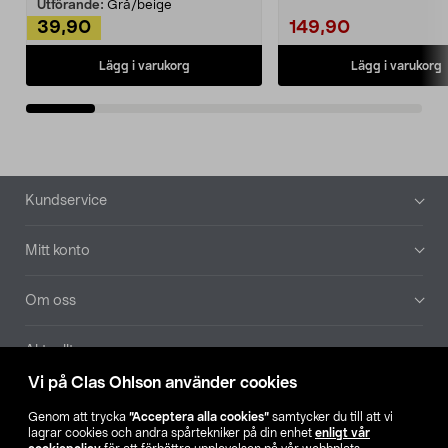
Utförande:
Grå/beige
39,90
149,90
Lägg i varukorg
Lägg i varukorg
Sidfot
Kundservice
Mitt konto
Om oss
Aktuellt
Vi på Clas Ohlson använder cookies
Våra bolag
Genom att trycka
”Acceptera alla cookies”
samtycker du till att vi
lagrar cookies och andra spårtekniker på din enhet
enligt vår