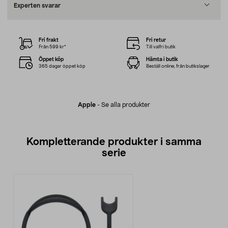
Experten svarar
Fri frakt
Fri retur
Från 599 kr*
Till valfri butik
Öppet köp
Hämta i butik
365 dagar öppet köp
Beställ online, från butikslager
Apple
-
Se alla produkter
Kompletterande produkter i samma
serie