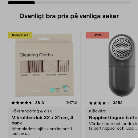
Ovanligt bra pris på vanliga saker
Kolla priset
-25%
4.0av 5 stjärnor
recensioner
4.5av 5 stjärnor
recensio
3813
3252
(9,97/st)
Köksrengöring & disk
Klädvård
Mikrofiberduk 32 x 31 cm, 4-
Noppborttagare batter
pack
Vårda kläder och andra tex
ta bort noppor och ludd.
Aftonbladets "självklara favorit” i
Noppborttagaren fräs...
test av d...