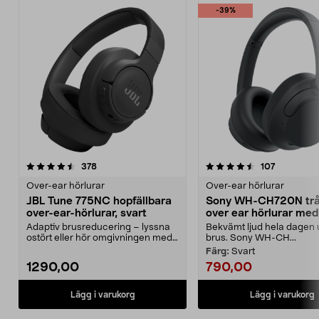
-39%
4.5 av 5 stjärnor
recensioner
4.0 av 5 stjärnor
recensione
378
107
Over-ear hörlurar
Over-ear hörlurar
JBL Tune 775NC hopfällbara
Sony WH-CH720N trå
over-ear-hörlurar, svart
over ear hörlurar med
brusreducering
Adaptiv brusreducering – lyssna
Bekvämt ljud hela dagen 
ostört eller hör omgivningen med
brus. Sony WH-CH...
Smart Ambient. ...
Färg:
Svart
1290,00
790,00
Lägg i varukorg
Lägg i varukorg