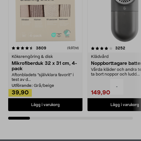
4.0av 5 stjärnor
recensioner
4.5av 5 stjärnor
recensio
3809
3252
(9,97/st)
Köksrengöring & disk
Klädvård
Mikrofiberduk 32 x 31 cm, 4-
Noppborttagare batter
pack
Vårda kläder och andra tex
ta bort noppor och ludd.
Aftonbladets "självklara favorit” i
Noppborttagaren fräs...
test av d...
Utförande:
Grå/beige
-
39,90
149,90
Lägg i varukorg
Lägg i varukorg