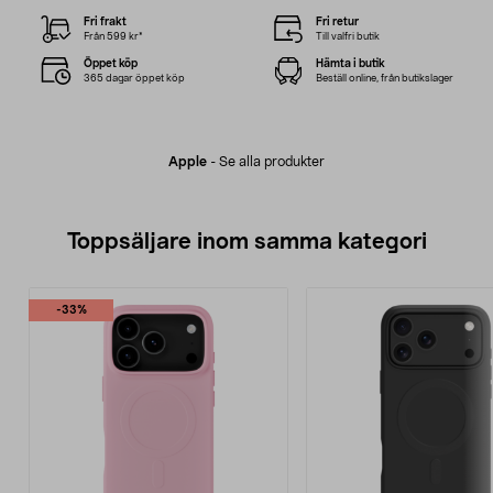
Fri frakt
Fri retur
Från 599 kr*
Till valfri butik
Öppet köp
Hämta i butik
365 dagar öppet köp
Beställ online, från butikslager
Apple
-
Se alla produkter
Toppsäljare inom samma kategori
-33%