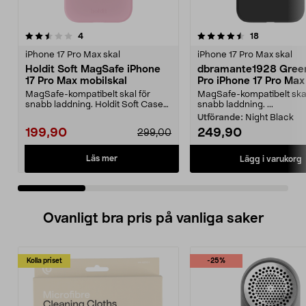
4.5 av 5 stjärnor
recensioner
4.5 av 5 stjärnor
recensioner
4
18
iPhone 17 Pro Max skal
iPhone 17 Pro Max skal
Holdit Soft MagSafe iPhone
dbramante1928 Gree
17 Pro Max mobilskal
Pro iPhone 17 Pro Max
MagSafe-kompatibelt skal för
MagSafe-kompatibelt skal
snabb laddning. Holdit Soft Case
snabb laddning. ...
återvunnet mobilsk...
Utförande:
Night Black
199,90
249,90
299,00
Läs mer
Lägg i varukorg
Ovanligt bra pris på vanliga saker
Kolla priset
-25%