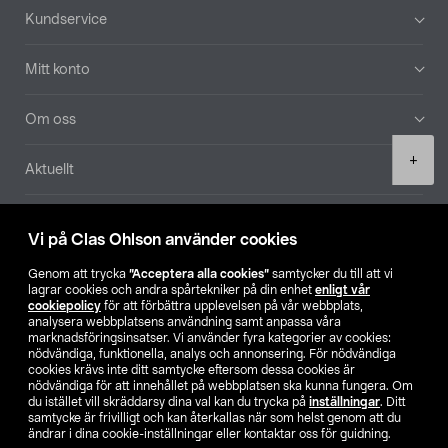
Sidfot
Kundservice
Mitt konto
Om oss
Product
+
Aktuellt
quantity
Våra bolag
Vi på Clas Ohlson använder cookies
Hitta butik
Genom att trycka
”Acceptera alla cookies”
samtycker du till att vi
lagrar cookies och andra spårtekniker på din enhet
enligt vår
cookiepolicy
för att förbättra upplevelsen på vår webbplats,
SE
NO
FI
analysera webbplatsens användning samt anpassa våra
marknadsföringsinsatser. Vi använder fyra kategorier av cookies:
nödvändiga, funktionella, analys och annonsering. För nödvändiga
cookies krävs inte ditt samtycke eftersom dessa cookies är
nödvändiga för att innehållet på webbplatsen ska kunna fungera. Om
du istället vill skräddarsy dina val kan du trycka på
inställningar
. Ditt
samtycke är frivilligt och kan återkallas när som helst genom att du
ändrar i dina cookie-inställningar eller kontaktar oss för guidning.
Köpvillkor
Privacy statement
Klubbvillkor
För företag