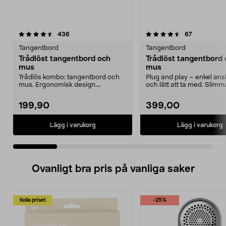
4.5 av 5 stjärnor
recensioner
4.5 av 5 stjärnor
recensioner
436
67
Tangentbord
Tangentbord
Trådlöst tangentbord och
Trådlöst tangentbord
mus
mus
Trådlös kombo: tangentbord och
Plug and play – enkel ans
mus. Ergonomisk design.
och lätt att ta med. Slimm
Nanomottagare. Räckvidd 1...
tangentbord med en...
199,90
399,00
Lägg i varukorg
Lägg i varukorg
Ovanligt bra pris på vanliga saker
Kolla priset
-25%