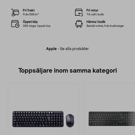
Fri frakt
Fri retur
Från 599 kr*
Till valfri butik
Öppet köp
Hämta i butik
365 dagar öppet köp
Beställ online, från butikslager
Apple
-
Se alla produkter
Toppsäljare inom samma kategori