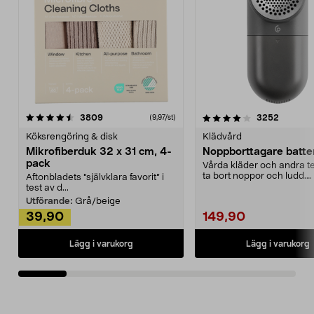
4.0av 5 stjärnor
recensioner
4.5av 5 stjärnor
recensio
3809
3252
(9,97/st)
Köksrengöring & disk
Klädvård
Mikrofiberduk 32 x 31 cm, 4-
Noppborttagare batter
pack
Vårda kläder och andra tex
ta bort noppor och ludd.
Aftonbladets "självklara favorit” i
Noppborttagaren fräs...
test av d...
Utförande:
Grå/beige
39,90
149,90
Lägg i varukorg
Lägg i varukorg