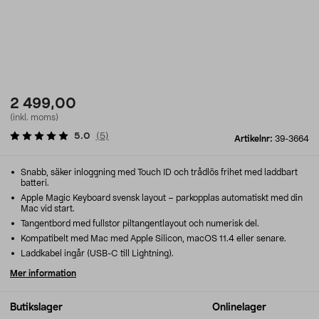
2 499,00
(inkl. moms)
5.0
(
5
)
Artikelnr:
39-3664
Snabb, säker inloggning med Touch ID och trådlös frihet med laddbart
batteri.
Apple Magic Keyboard svensk layout – parkopplas automatiskt med din
Mac vid start.
Tangentbord med fullstor piltangentlayout och numerisk del.
Kompatibelt med Mac med Apple Silicon, macOS 11.4 eller senare.
Laddkabel ingår (USB-C till Lightning).
Mer information
Butikslager
Onlinelager