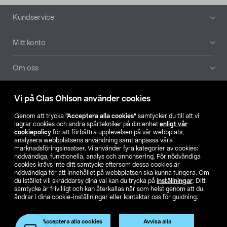
Sidfot
Kundservice
Mitt konto
Om oss
Aktuellt
Vi på Clas Ohlson använder cookies
Genom att trycka
”Acceptera alla cookies”
samtycker du till att vi
Våra bolag
lagrar cookies och andra spårtekniker på din enhet
enligt vår
cookiepolicy
för att förbättra upplevelsen på vår webbplats,
analysera webbplatsens användning samt anpassa våra
Hitta butik
marknadsföringsinsatser. Vi använder fyra kategorier av cookies:
nödvändiga, funktionella, analys och annonsering. För nödvändiga
cookies krävs inte ditt samtycke eftersom dessa cookies är
SE
NO
FI
nödvändiga för att innehållet på webbplatsen ska kunna fungera. Om
du istället vill skräddarsy dina val kan du trycka på
inställningar
. Ditt
samtycke är frivilligt och kan återkallas när som helst genom att du
ändrar i dina cookie-inställningar eller kontaktar oss för guidning.
Acceptera alla cookies
Avvisa alla