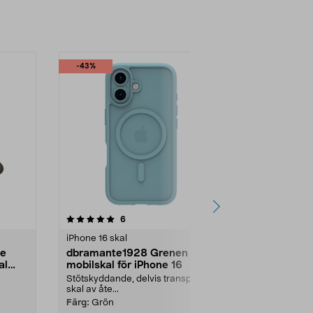
-43%
4.5 av 5 stjärnor
recensioner
3.5
6
4
iPhone 16 skal
iPhone 16 ska
ne
dbramante1928 Grenen
dbramante
al
mobilskal för iPhone 16
Pro iPhone 
Stötskyddande, delvis transparent
Tunt, stötsky
skal av åte...
återvunnen pla
Färg:
Grön
Utförande:
Cl