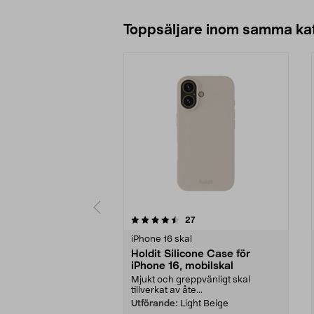
Toppsäljare inom samma ka
5 av 5 stjärnor
4.5 av 5 stjärnor
recensioner
27
iPhone 16 skal
Holdit Silicone Case för
iPhone 16, mobilskal
Mjukt och greppvänligt skal
tillverkat av åte...
Utförande:
Light Beige