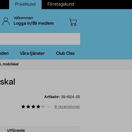
Privatkund
Företagskund
Välkommen
Logga in/Bli medlem
nden
Våra tjänster
Club Clas
, mobilskal
skal
Artikelnr:
39-1924-25
6
recensioner
Utförande