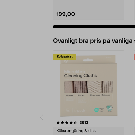
199,00
Ovanligt bra pris på vanliga
Kolla priset
5av 5 stjärnor
4.0av 5 stjärnor
recensioner
3813
Köksrengöring & disk