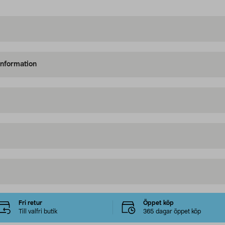
information
Fri retur
Öppet köp
Till valfri butik
365 dagar öppet köp