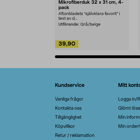
Mikrofiberduk 32 x 31 cm, 4-
pack
Aftonbladets "självklara favorit” i
test av d...
Utförande:
Grå/beige
39,90
Lägg i varukorg
Sidfot
Kundservice
Mitt kont
Vanliga frågor
Logga in/R
Kontakta oss
Glömt lös
Tillgänglighet
Min inform
Köpvillkor
Min orderh
Retur / reklamation