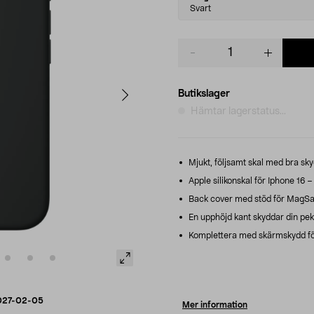
variant
Svart
Product
quantity
Butikslager
Hämtar lagerstatus...
Mjukt, följsamt skal med bra sky
Apple silikonskal för Iphone 16 
Back cover med stöd för MagSafe
En upphöjd kant skyddar din pe
Komplettera med skärmskydd för
027-02-05
Mer information