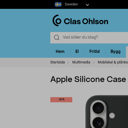
Select
Sweden
market
Hem
El
Fritid
Bygg
Startsida
Multimedia
Mobilskal & plånbo
Apple Silicone Case
-21%