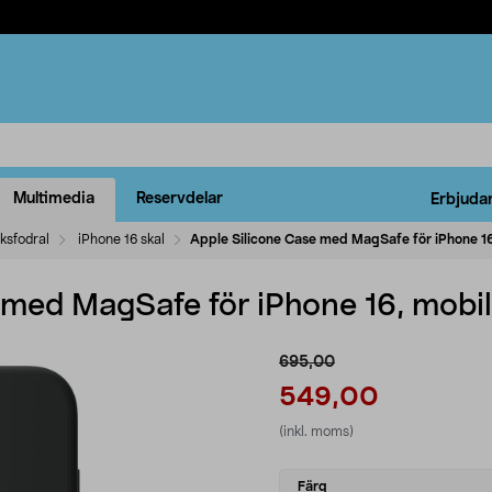
Multimedia
Reservdelar
Erbjuda
ksfodral
iPhone 16 skal
Apple Silicone Case med MagSafe för iPhone 16
 med MagSafe för iPhone 16, mobil
695,00
549,00
(inkl. moms)
Select
Färg