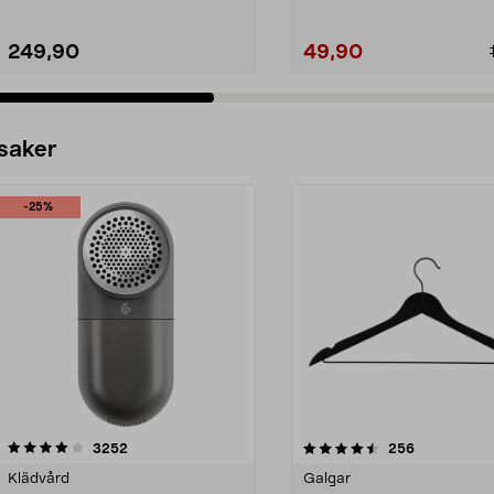
249,90
49,90
 saker
-25%
4.5av 5 stjärnor
recensioner
4.0av 5 stjärnor
recensioner
3252
256
Klädvård
Galgar