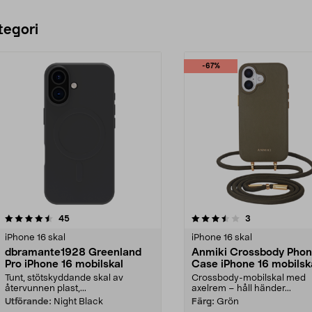
tegori
-67%
3.5 av 5 stjärnor
recensioner
5.0 av 5 stjärnor
recensioner
45
3
iPhone 16 skal
iPhone 16 skal
dbramante1928 Greenland
Anmiki Crossbody Pho
Pro iPhone 16 mobilskal
Case iPhone 16 mobilsk
med axelrem
Tunt, stötskyddande skal av
Crossbody-mobilskal med
återvunnen plast,...
axelrem – håll händer...
Utförande:
Night Black
Färg:
Grön