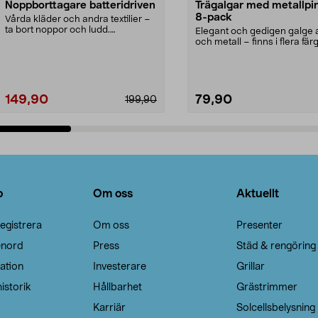
Noppborttagare batteridriven
Trägalgar med metallpi
8-pack
Vårda kläder och andra textilier –
ta bort noppor och ludd.
Elegant och gedigen galge a
Noppborttagaren fräs...
och metall – finns i flera färg
Galge med sv...
149,90
79,90
199,90
Lägg i varukorg
Lägg i varukorg
o
Om oss
Aktuellt
egistrera
Om oss
Presenter
enord
Press
Städ & rengöring
ation
Investerare
Grillar
istorik
Hållbarhet
Grästrimmer
Karriär
Solcellsbelysning