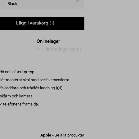
Black
Lägg i varukorg
(1)
Onlinelager
Hämtar lagerstatus...
dd och säkert grepp.
– lättmonterat skal med perfekt passform.
-laddare och trådlös laddning (Qi).
kskärm och kamera.
 telefonens framsida.
Apple
-
Se alla produkter