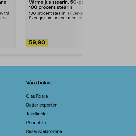
nne,
Värmeljus stearin, 50-pack,
Bikarbonat
100 procent stearin
Ett allsidigt 
städning och 
v trä
100 procent stearin. Tillverkade i
ute. Städa med
er.
Sverige som brinner med en
vacker och sotfri ...
59,90
49,90
Lägg i varukorg
Lägg
Våra bolag
Clas Fixare
Batteriexperten
Teknikdelar
PhoneLife
Reservdelaronline