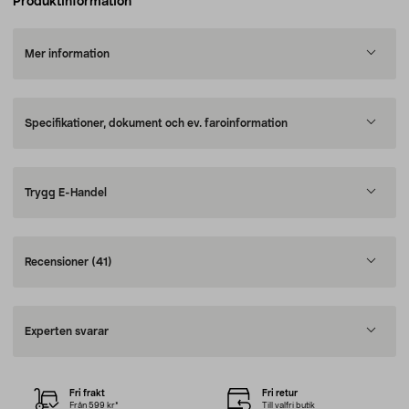
Produktinformation
Mer information
Specifikationer, dokument och ev. faroinformation
Trygg E-Handel
Recensioner
(41)
Experten svarar
Fri frakt
Fri retur
Från 599 kr*
Till valfri butik