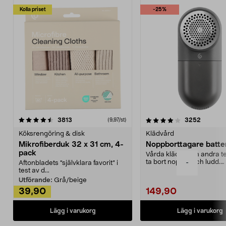
Kolla priset
-25%
4.0av 5 stjärnor
recensioner
4.5av 5 stjärnor
recensio
3813
3252
(9,97/st)
Köksrengöring & disk
Klädvård
Mikrofiberduk 32 x 31 cm, 4-
Noppborttagare batter
pack
Vårda kläder och andra tex
ta bort noppor och ludd.
-
Aftonbladets "självklara favorit” i
Noppborttagaren fräs...
test av d...
Utförande:
Grå/beige
39,90
149,90
Lägg i varukorg
Lägg i varukorg