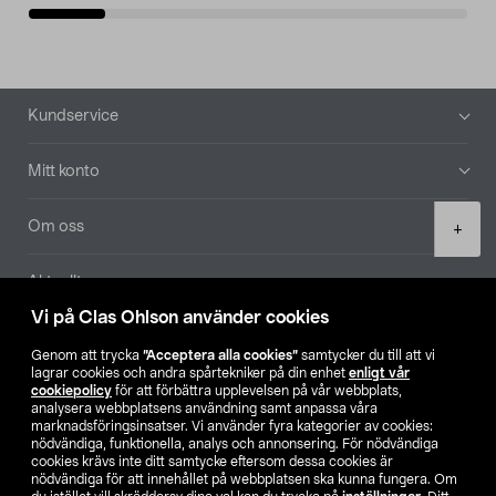
Sidfot
Kundservice
Mitt konto
Product
Om oss
+
quantity
Aktuellt
Vi på Clas Ohlson använder cookies
Våra bolag
Genom att trycka
”Acceptera alla cookies”
samtycker du till att vi
lagrar cookies och andra spårtekniker på din enhet
enligt vår
Hitta butik
cookiepolicy
för att förbättra upplevelsen på vår webbplats,
analysera webbplatsens användning samt anpassa våra
marknadsföringsinsatser. Vi använder fyra kategorier av cookies:
nödvändiga, funktionella, analys och annonsering. För nödvändiga
SE
NO
FI
cookies krävs inte ditt samtycke eftersom dessa cookies är
nödvändiga för att innehållet på webbplatsen ska kunna fungera. Om