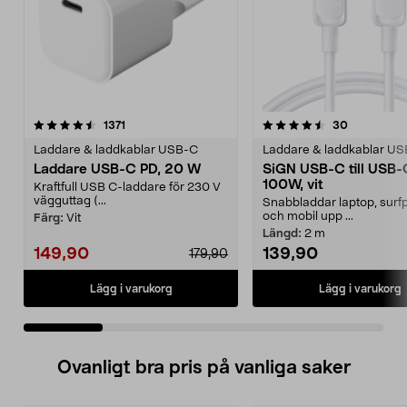
4.5 av 5 stjärnor
recensioner
4.5 av 5 stjärnor
recensione
1371
30
Laddare & laddkablar USB-C
Laddare & laddkablar U
Laddare USB-C PD, 20 W
SiGN USB-C till USB-
100W, vit
Kraftfull USB C-laddare för 230 V
vägguttag (...
Snabbladdar laptop, surfp
och mobil upp ...
Färg:
Vit
Längd:
2 m
149,90
139,90
179,90
Lägg i varukorg
Lägg i varukorg
Ovanligt bra pris på vanliga saker