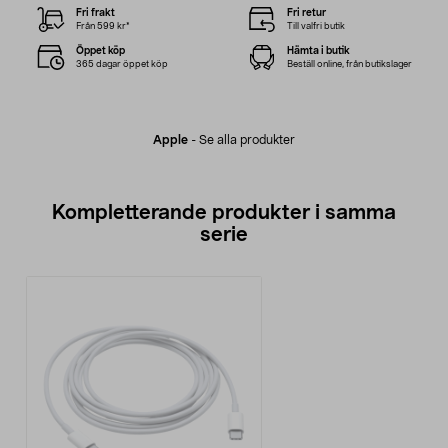
Fri frakt
Fri retur
Från 599 kr*
Till valfri butik
Öppet köp
Hämta i butik
365 dagar öppet köp
Beställ online, från butikslager
Apple
-
Se alla produkter
Kompletterande produkter i samma
serie