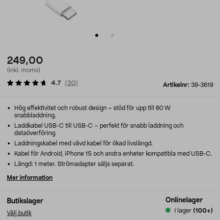
249,00
(inkl. moms)
4.7
(
30
)
Artikelnr:
39-3619
Hög effektivitet och robust design – stöd för upp till 60 W
snabbladdning.
Laddkabel USB-C till USB-C – perfekt för snabb laddning och
dataöverföring.
Laddningskabel med vävd kabel för ökad livslängd.
Kabel för Android, iPhone 15 och andra enheter kompatibla med USB-C.
Längd: 1 meter. Strömadapter säljs separat.
Mer information
Onlinelager
Butikslager
I lager
(100+)
Välj butik