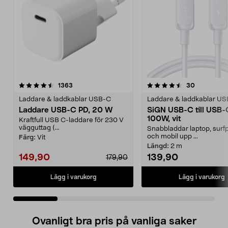
4.5 av 5 stjärnor
recensioner
4.5 av 5 stjärnor
recensione
1363
30
Laddare & laddkablar USB-C
Laddare & laddkablar U
Laddare USB-C PD, 20 W
SiGN USB-C till USB-
100W, vit
Kraftfull USB C-laddare för 230 V
vägguttag (...
Snabbladdar laptop, surfp
och mobil upp ...
Färg:
Vit
Längd:
2 m
149,90
139,90
179,90
Lägg i varukorg
Lägg i varukorg
Ovanligt bra pris på vanliga saker