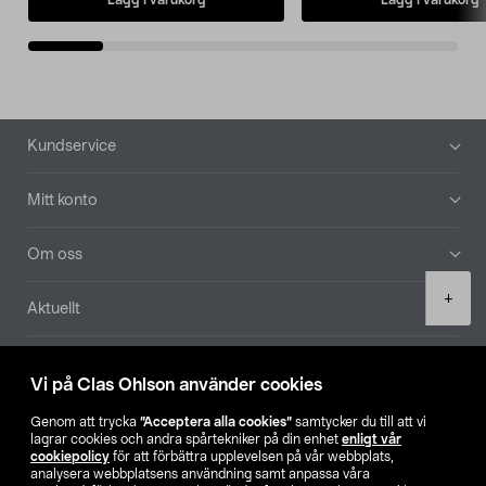
Sidfot
Kundservice
Mitt konto
Om oss
Product
+
Aktuellt
quantity
Våra bolag
Vi på Clas Ohlson använder cookies
Hitta butik
Genom att trycka
”Acceptera alla cookies”
samtycker du till att vi
lagrar cookies och andra spårtekniker på din enhet
enligt vår
cookiepolicy
för att förbättra upplevelsen på vår webbplats,
SE
NO
FI
analysera webbplatsens användning samt anpassa våra