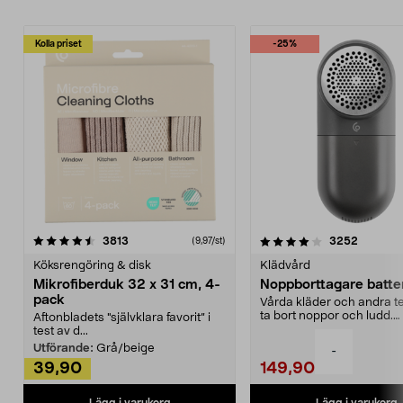
Kolla priset
-25%
4.0av 5 stjärnor
recensioner
4.5av 5 stjärnor
recensio
3813
3252
(9,97/st)
Köksrengöring & disk
Klädvård
Mikrofiberduk 32 x 31 cm, 4-
Noppborttagare batter
pack
Vårda kläder och andra tex
ta bort noppor och ludd.
Aftonbladets "självklara favorit” i
Noppborttagaren fräs...
test av d...
Utförande:
Grå/beige
-
39,90
149,90
Lägg i varukorg
Lägg i varukorg