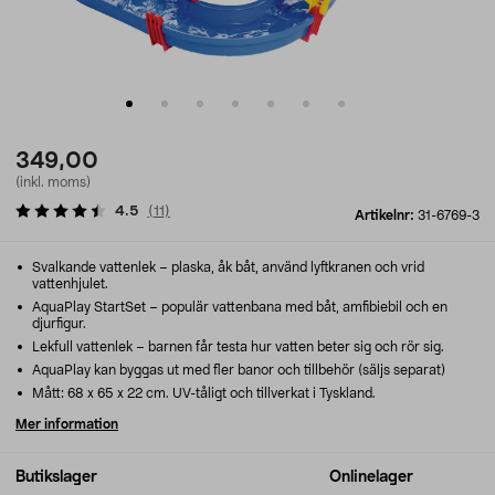
349,00
(inkl. moms)
4.5
(
11
)
Artikelnr:
31-6769-3
Svalkande vattenlek – plaska, åk båt, använd lyftkranen och vrid
vattenhjulet.
AquaPlay StartSet – populär vattenbana med båt, amfibiebil och en
djurfigur.
Lekfull vattenlek – barnen får testa hur vatten beter sig och rör sig.
AquaPlay kan byggas ut med fler banor och tillbehör (säljs separat)
Mått: 68 x 65 x 22 cm. UV-tåligt och tillverkat i Tyskland.
Mer information
Butikslager
Onlinelager