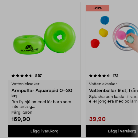
-20%
4.5 av 5 stjärnor
recensioner
3.5 av 5 stjärnor
recensione
857
172
Vattenleksaker
Vattenleksaker
Armpuffar Aquarapid 0–30
Vattenbollar 9 st, från
kg
Splasha och kasta till va
eller jonglera med bollarna
Bra flythjälpmedel för barn som
superabsorbera...
inte lärt sig...
Färg:
Grön
169,90
39,90
Lägg i varukorg
Lägg i varukorg