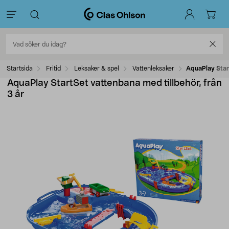
Startsida
Fritid
Leksaker & spel
Vattenleksaker
AquaPlay Start
AquaPlay StartSet vattenbana med tillbehör, från
3 år