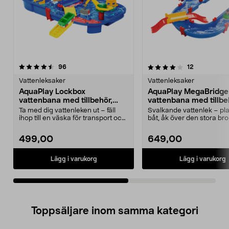
4.0av 5 stjärnor
recensioner
4.5av 5 stjärnor
recensioner
96
12
Vattenleksaker
Vattenleksaker
AquaPlay Lockbox
AquaPlay MegaBridge
vattenbana med tillbehör,
vattenbana med tillbe
från 3 år
från 3 år
Ta med dig vattenleken ut – fäll
Svalkande vattenlek – pla
ihop till en väska för transport och
båt, åk över den stora br
förvaring....
vrid vattenhjul...
499,00
649,00
Lägg i varukorg
Lägg i varukorg
Toppsäljare inom samma kategori