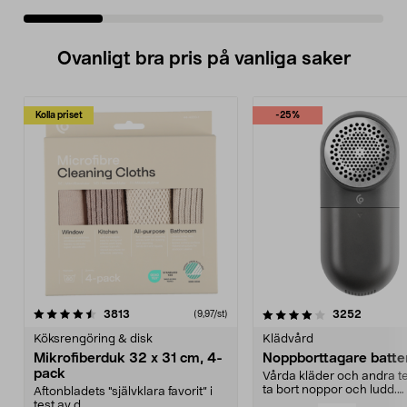
Ovanligt bra pris på vanliga saker
Kolla priset
-25%
4.0av 5 stjärnor
recensioner
4.5av 5 stjärnor
recensio
3813
3252
(9,97/st)
Köksrengöring & disk
Klädvård
Mikrofiberduk 32 x 31 cm, 4-
Noppborttagare batter
pack
Vårda kläder och andra tex
ta bort noppor och ludd.
Aftonbladets "självklara favorit” i
Noppborttagaren fräs...
test av d...