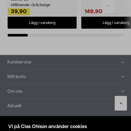
Utförande:
Grå/beige
-
39,90
149,90
Lägg i varukorg
Lägg i varukorg
Sidfot
Kundservice
Mitt konto
Om oss
Product
+
Aktuellt
quantity
Våra bolag
Vi på Clas Ohlson använder cookies