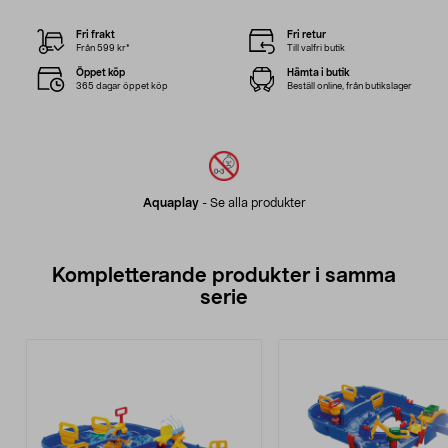
Fri frakt
Fri retur
Från 599 kr*
Till valfri butik
Öppet köp
Hämta i butik
365 dagar öppet köp
Beställ online, från butikslager
Aquaplay
-
Se alla produkter
Kompletterande produkter i samma
serie