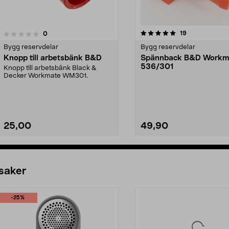
5.0av 5 stjärnor
recensioner
19
recensioner
0
0.0 av 5 stjärnor
Bygg reservdelar
Bygg reservdelar
Knopp till arbetsbänk B&D
Spännback B&D Workm
536/301
Knopp till arbetsbänk Black &
Decker Workmate WM301.
25,00
49,90
Se varianter
Lägg i varukorg
 saker
-25%