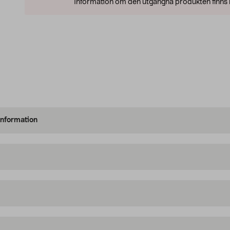
Information om den utgångna produkten finns l
information