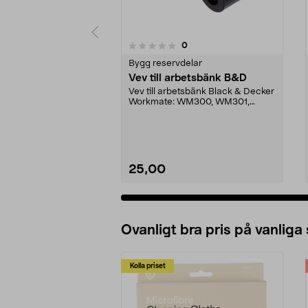
recensioner
0
0 av 5 stjärnor
0.0 av 5 stjärnor
Bygg reservdelar
Vev till arbetsbänk B&D
Vev till arbetsbänk Black & Decker
Workmate: WM300, WM301,
WM529, WM535, WM536, ...
25,00
Se varianter
Ovanligt bra pris på vanliga
Kolla priset