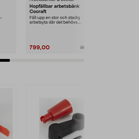
Hopfällbar arbetsbänk
Underskåp t
Cocraft
Stort skåp me
skåplucka.
Fäll upp en stor och stadig
arbetsyta där det behövs.
Hopfällbar arbetsbänk som ...
799,00
509,00
999,00