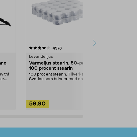
4.5av 5 stjärnor
recensioner
4.5
4378
2
Levande ljus
Rengöringsm
nne,
Värmeljus stearin, 50-pack,
Bikarbonat
100 procent stearin
Ett allsidigt 
städning och 
v trä
100 procent stearin. Tillverkade i
ute. Städa med
er.
Sverige som brinner med en
vacker och sotfri ...
59,90
49,90
Lägg i varukorg
Lägg