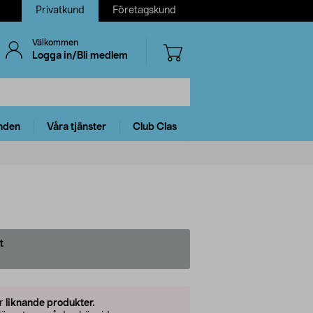
Privatkund
Företagskund
Välkommen
Logga in/Bli medlem
nden
Våra tjänster
Club Clas
t
er
liknande produkter.