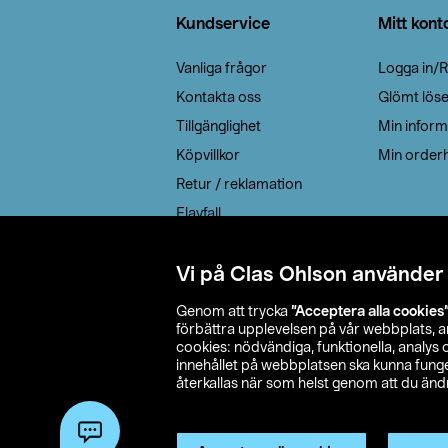
Kundservice
Mitt kont
Vanliga frågor
Logga in/R
Kontakta oss
Glömt lös
Tillgänglighet
Min inform
Köpvillkor
Min orderh
Retur / reklamation
Elavfall
Cookie policy
Leveransalternativ
Vi på Clas Ohlson använder
Genom att trycka
”Acceptera alla cookies
förbättra upplevelsen på vår webbplats, 
cookies: nödvändiga, funktionella, analys
innehållet på webbplatsen ska kunna funger
återkallas när som helst genom att du ändra
© 2026 Cla