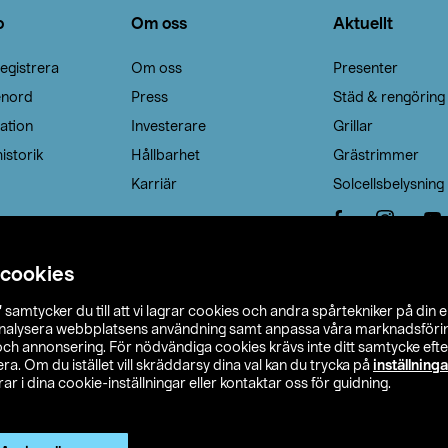
o
Om oss
Aktuellt
egistrera
Om oss
Presenter
enord
Press
Städ & rengöring
ation
Investerare
Grillar
istorik
Hållbarhet
Grästrimmer
Karriär
Solcellsbelysning
 cookies
”
samtycker du till att vi lagrar cookies och andra spårtekniker på din 
analysera webbplatsens användning samt anpassa våra marknadsförings
 och annonsering. För nödvändiga cookies krävs inte ditt samtycke ef
a. Om du istället vill skräddarsy dina val kan du trycka på
inställninga
r i dina cookie-inställningar eller kontaktar oss för guidning.
s Ohlson
Köpvillkor
Privacy statement
Klubbvillkor
H
Ändra till priser exklusive moms