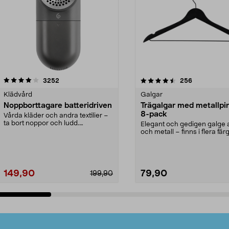
4.5av 5 stjärnor
recensioner
4.0av 5 stjärnor
recensioner
3252
256
Klädvård
Galgar
Noppborttagare batteridriven
Trägalgar med metallpi
8-pack
Vårda kläder och andra textilier –
ta bort noppor och ludd.
Elegant och gedigen galge a
Noppborttagaren fräs...
och metall – finns i flera färg
Galge med sv...
149,90
79,90
199,90
Lägg i varukorg
Lägg i varukorg