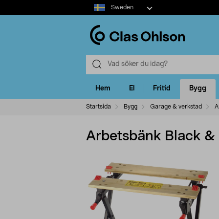
Select
Sweden
market
Hem
El
Fritid
Bygg
Startsida
Bygg
Garage & verkstad
A
Arbetsbänk Black &