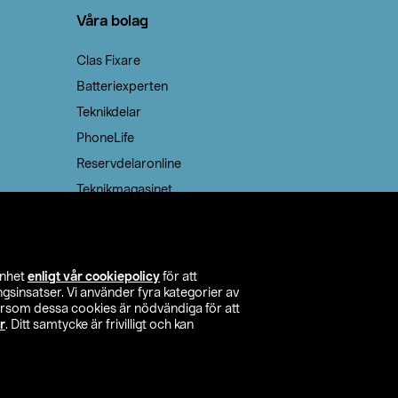
Våra bolag
Clas Fixare
Batteriexperten
Teknikdelar
PhoneLife
Reservdelaronline
Teknikmagasinet
enhet
enligt vår cookiepolicy
för att
insatser. Vi använder fyra kategorier av
tersom dessa cookies är nödvändiga för att
r
. Ditt samtycke är frivilligt och kan
itta butik