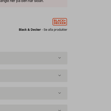
ängst ner på den här sidan.
Black & Decker
-
Se alla produkter