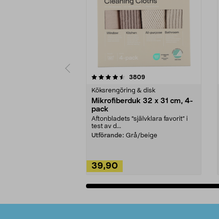
5av 5 stjärnor
4.0av 5 stjärnor
recensioner
3809
Köksrengöring & disk
Mikrofiberduk 32 x 31 cm, 4-
pack
Aftonbladets "självklara favorit” i
test av d...
Utförande:
Grå/beige
39,90
Lägg i varukorg
Sidfot