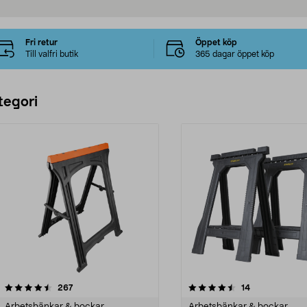
Fri retur
Öppet köp
Till valfri butik
365 dagar öppet köp
tegori
4.5 av 5 stjärnor
recensioner
4.5 av 5 stjärnor
recensioner
267
14
Arbetsbänkar & bockar
Arbetsbänkar & bockar