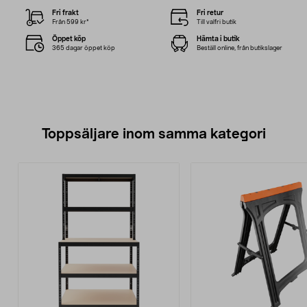
Fri frakt
Fri retur
Från 599 kr*
Till valfri butik
Öppet köp
Hämta i butik
365 dagar öppet köp
Beställ online, från butikslager
Toppsäljare inom samma kategori