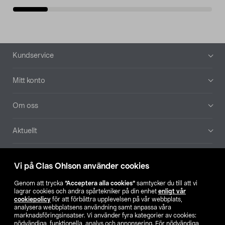
Sidfot
Kundservice
Mitt konto
Om oss
Aktuellt
Våra bolag
Vi på Clas Ohlson använder cookies
Hitta butik
Genom att trycka
”Acceptera alla cookies”
samtycker du till att vi
lagrar cookies och andra spårtekniker på din enhet
enligt vår
cookiepolicy
för att förbättra upplevelsen på vår webbplats,
SE
NO
FI
analysera webbplatsens användning samt anpassa våra
marknadsföringsinsatser. Vi använder fyra kategorier av cookies:
nödvändiga, funktionella, analys och annonsering. För nödvändiga