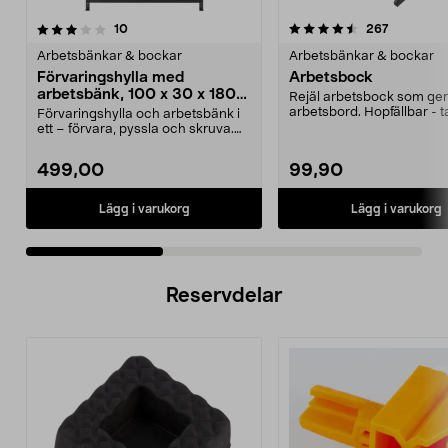
4.5 av 5 stjärnor
recensioner
4.5 av 5 stjärnor
recension
10
267
Arbetsbänkar & bockar
Arbetsbänkar & bockar
Förvaringshylla med
Arbetsbock
arbetsbänk, 100 x 30 x 180
Rejäl arbetsbock som ger s
cm
arbetsbord. Hopfällbar - ta
Förvaringshylla och arbetsbänk i
plats vid ...
ett – förvara, pyssla och skruva.
Stabil hylla ...
499,00
99,90
Lägg i varukorg
Lägg i varukorg
Reservdelar