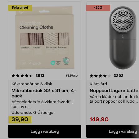
Kolla priset
-25%
4.0av 5 stjärnor
recensioner
4.5av 5 stjärnor
recensio
3813
3252
(9,97/st)
Köksrengöring & disk
Klädvård
Mikrofiberduk 32 x 31 cm, 4-
Noppborttagare batter
pack
Vårda kläder och andra tex
ta bort noppor och ludd.
Aftonbladets "självklara favorit” i
Noppborttagaren fräs...
test av d...
Utförande:
Grå/beige
39,90
149,90
Lägg i varukorg
Lägg i varukorg