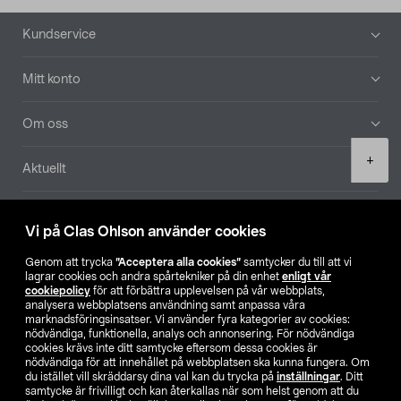
Sidfot
Kundservice
Mitt konto
Om oss
Product
+
Aktuellt
quantity
Våra bolag
Vi på Clas Ohlson använder cookies
Hitta butik
Genom att trycka
”Acceptera alla cookies”
samtycker du till att vi
lagrar cookies och andra spårtekniker på din enhet
enligt vår
cookiepolicy
för att förbättra upplevelsen på vår webbplats,
SE
NO
FI
analysera webbplatsens användning samt anpassa våra
marknadsföringsinsatser. Vi använder fyra kategorier av cookies:
nödvändiga, funktionella, analys och annonsering. För nödvändiga
cookies krävs inte ditt samtycke eftersom dessa cookies är
nödvändiga för att innehållet på webbplatsen ska kunna fungera. Om
du istället vill skräddarsy dina val kan du trycka på
inställningar
. Ditt
samtycke är frivilligt och kan återkallas när som helst genom att du