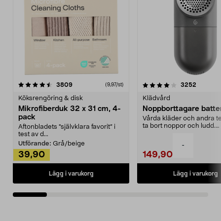
4.0av 5 stjärnor
recensioner
4.5av 5 stjärnor
recensio
3809
3252
(9,97/st)
Köksrengöring & disk
Klädvård
Mikrofiberduk 32 x 31 cm, 4-
Noppborttagare batter
pack
Vårda kläder och andra tex
ta bort noppor och ludd.
Aftonbladets "självklara favorit” i
Noppborttagaren fräs...
test av d...
Utförande:
Grå/beige
-
39,90
149,90
Lägg i varukorg
Lägg i varukorg