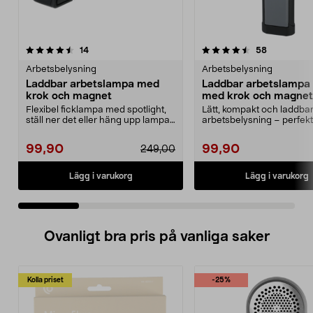
4.5 av 5 stjärnor
recensioner
4.5 av 5 stjärnor
recensione
14
58
Arbetsbelysning
Arbetsbelysning
Laddbar arbetslampa med
Laddbar arbetslampa
krok och magnet
med krok och magnet
Flexibel ficklampa med spotlight,
Lätt, kompakt och laddba
ställ ner det eller häng upp lampan
arbetsbelysning – perfekt
med krok e...
tillfälligt ljus. Batter...
99,90
99,90
249,00
Lägg i varukorg
Lägg i varukorg
Ovanligt bra pris på vanliga saker
Kolla priset
-25%