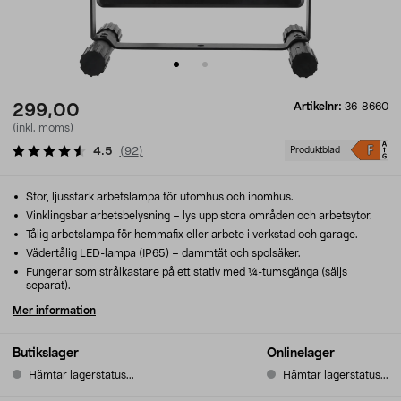
Artikelnr:
36-8660
299,00
(inkl. moms)
4.5
(
92
)
Produktblad
Stor, ljusstark arbetslampa för utomhus och inomhus.
Vinklingsbar arbetsbelysning – lys upp stora områden och arbetsytor.
Tålig arbetslampa för hemmafix eller arbete i verkstad och garage.
Vädertålig LED-lampa (IP65) – dammtät och spolsäker.
Fungerar som strålkastare på ett stativ med ¼-tumsgänga (säljs
separat).
Mer information
Butikslager
Onlinelager
Hämtar lagerstatus...
Hämtar lagerstatus...