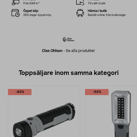
Från 599 kr*
Till valfri butik
Öppet köp
Hämta i butik
365 dagar öppet köp
Beställ online, från butikslager
Clas Ohlson
-
Se alla produkter
Toppsäljare inom samma kategori
-60%
-50%