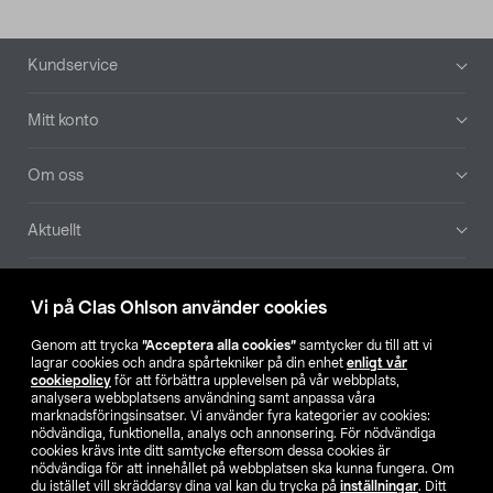
Sidfot
Kundservice
Mitt konto
Om oss
Aktuellt
Våra bolag
Vi på Clas Ohlson använder cookies
Hitta butik
Genom att trycka
”Acceptera alla cookies”
samtycker du till att vi
lagrar cookies och andra spårtekniker på din enhet
enligt vår
cookiepolicy
för att förbättra upplevelsen på vår webbplats,
SE
NO
FI
analysera webbplatsens användning samt anpassa våra
marknadsföringsinsatser. Vi använder fyra kategorier av cookies:
nödvändiga, funktionella, analys och annonsering. För nödvändiga
cookies krävs inte ditt samtycke eftersom dessa cookies är
nödvändiga för att innehållet på webbplatsen ska kunna fungera. Om
du istället vill skräddarsy dina val kan du trycka på
inställningar
. Ditt