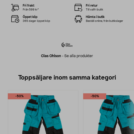
Fri frakt
Fri retur
Från 599 kr*
Till valfri butik
Öppet köp
Hämta i butik
365 dagar öppet köp
Beställ online, från butikslager
Clas Ohlson
-
Se alla produkter
Toppsäljare inom samma kategori
-50%
-50%