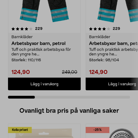
4.0 av 5 stjärnor
recensioner
4.0 av 5 stjärnor
recension
229
229
Barnkläder
Barnkläder
Arbetsbyxor barn, petrol
Arbetsbyxor barn, pet
Tuff och praktisk arbetsbyxa för
Tuff och praktisk arbetsby
den yngre he...
den yngre he...
Storlek:
110/116
Storlek:
98/104
124,90
124,90
249,00
Lägg i varukorg
Lägg i varukorg
Ovanligt bra pris på vanliga saker
Kolla priset
-25%