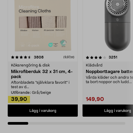
4.0av 5 stjärnor
recensioner
4.5av 5 stjärnor
recensio
3808
3251
(9,97/st)
Köksrengöring & disk
Klädvård
Mikrofiberduk 32 x 31 cm, 4-
Noppborttagare batter
pack
Vårda kläder och andra tex
ta bort noppor och ludd.
Aftonbladets "självklara favorit” i
Noppborttagaren fräs...
test av d...
Utförande:
Grå/beige
39,90
149,90
Lägg i varukorg
Lägg i varukorg