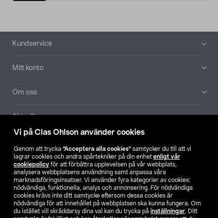
Sidfot
Kundservice
Mitt konto
Om oss
Aktuellt
Vi på Clas Ohlson använder cookies
Våra bolag
Genom att trycka
”Acceptera alla cookies”
samtycker du till att vi
lagrar cookies och andra spårtekniker på din enhet
enligt vår
Hitta butik
cookiepolicy
för att förbättra upplevelsen på vår webbplats,
analysera webbplatsens användning samt anpassa våra
marknadsföringsinsatser. Vi använder fyra kategorier av cookies:
nödvändiga, funktionella, analys och annonsering. För nödvändiga
SE
NO
FI
cookies krävs inte ditt samtycke eftersom dessa cookies är
nödvändiga för att innehållet på webbplatsen ska kunna fungera. Om
du istället vill skräddarsy dina val kan du trycka på
inställningar
. Ditt