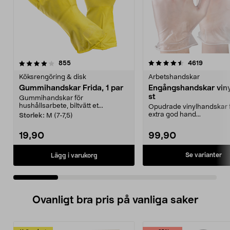
4.5 av 5 stjärnor
recensioner
4.0 av 5 stjärnor
recensio
855
4619
Köksrengöring & disk
Arbetshandskar
Gummihandskar Frida, 1 par
Engångshandskar viny
st
Gummihandskar för
hushållsarbete, biltvätt et...
Opudrade vinylhandskar f
extra god hand...
Storlek:
M (7-7,5)
19,90
99,90
Se varianter
Lägg i varukorg
Ovanligt bra pris på vanliga saker