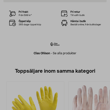
Fri frakt
Fri retur
Från 599 kr*
Till valfri butik
Öppet köp
Hämta i butik
365 dagar öppet köp
Beställ online, från butikslager
Clas Ohlson
-
Se alla produkter
Toppsäljare inom samma kategori