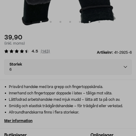
39,90
(inkl. moms)
4.5
(
143
)
Artikelnr:
41-2925-6
Select
Storlek
variant
6
Prisvärd handske med bra grepp och fingertoppskänsla.
Innerhand och fingertoppar doppade i latex – tåliga mot väta.
Lättfodrad arbetshandske med mjuk mudd – lätta att ta på och av.
Smidig och elastisk trädgårdshandske – för trädgård eller verkstad.
Allroundhandskarna finns i flera storlekar.
Mer information
Butikslager
Onlinelager