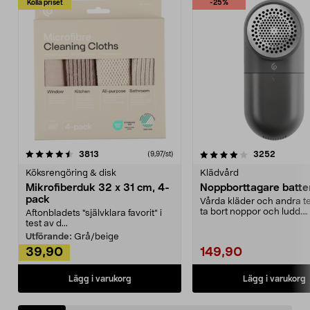
Kolla priset
-25%
4.0av 5 stjärnor
recensioner
4.5av 5 stjärnor
recensio
3813
3252
(9,97/st)
Köksrengöring & disk
Klädvård
Mikrofiberduk 32 x 31 cm, 4-
Noppborttagare batter
pack
Vårda kläder och andra tex
ta bort noppor och ludd.
Aftonbladets "självklara favorit” i
Noppborttagaren fräs...
test av d...
Utförande:
Grå/beige
39,90
149,90
Lägg i varukorg
Lägg i varukorg