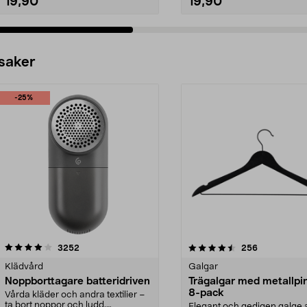
19,90
19,90
 saker
-25%
4.5av 5 stjärnor
recensioner
4.0av 5 stjärnor
recensioner
3252
256
Klädvård
Galgar
Noppborttagare batteridriven
Trägalgar med metallpi
8-pack
Vårda kläder och andra textilier –
ta bort noppor och ludd.
Elegant och gedigen galge a