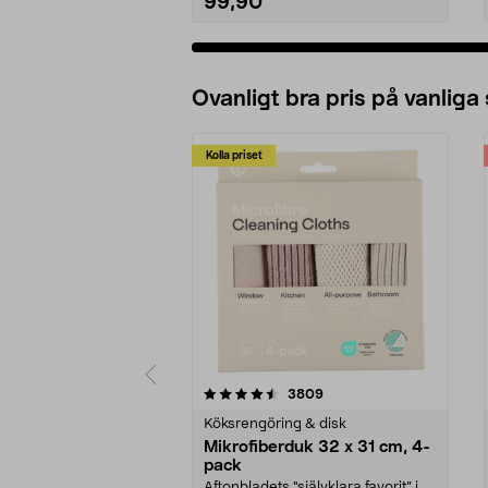
99,90
Ovanligt bra pris på vanliga
Kolla priset
5av 5 stjärnor
4.0av 5 stjärnor
recensioner
3809
Köksrengöring & disk
Mikrofiberduk 32 x 31 cm, 4-
pack
Aftonbladets "självklara favorit” i