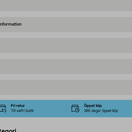
information
Fri retur
Öppet köp
Till valfri butik
365 dagar öppet köp
tegori