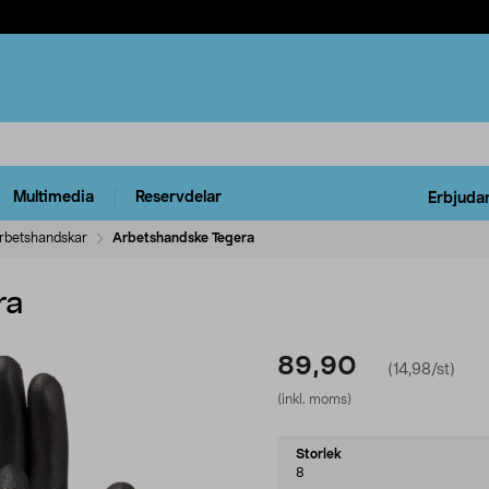
Multimedia
Reservdelar
Erbjuda
rbetshandskar
Arbetshandske Tegera
ra
89,90
(14,98/st)
(inkl. moms)
Select
Storlek
variant
8