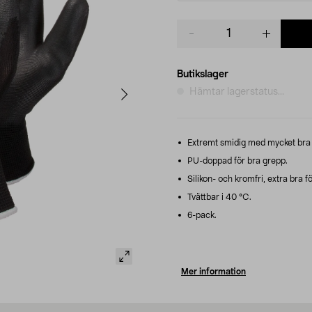
Product
quantity
Butikslager
Hämtar lagerstatus...
Extremt smidig med mycket bra
PU-doppad för bra grepp.
Silikon- och kromfri, extra bra f
Tvättbar i 40 °C.
6-pack.
Mer information