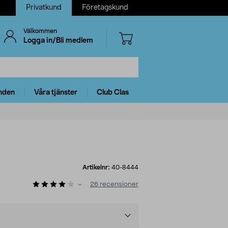
Privatkund
Företagskund
Välkommen
Logga in/Bli medlem
nden
Våra tjänster
Club Clas
Artikelnr:
40-8444
26
recensioner