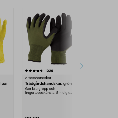
4.0 av 5 stjärnor
recensioner
4.5
1029
2
Arbetshandskar
Arbetshands
 par
Trädgårdshandskar, gröna
Nitrilhands
engångs, 2
Ger bra grepp och
fingertoppskänsla. Smidig o...
Livsmedelsg
engångshandsk