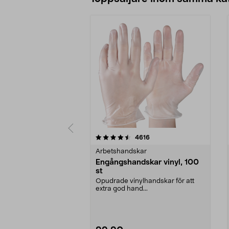
5 av 5 stjärnor
4.0 av 5 stjärnor
recensioner
4616
Arbetshandskar
Engångshandskar vinyl, 100
st
Opudrade vinylhandskar för att
extra god hand...