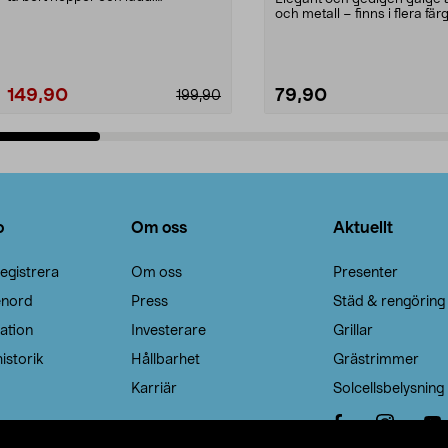
Noppborttagaren fräs...
och metall – finns i flera färg
Galge med sv...
149,90
79,90
199,90
Lägg i varukorg
Lägg i varukorg
o
Om oss
Aktuellt
egistrera
Om oss
Presenter
enord
Press
Städ & rengöring
ation
Investerare
Grillar
istorik
Hållbarhet
Grästrimmer
Karriär
Solcellsbelysning