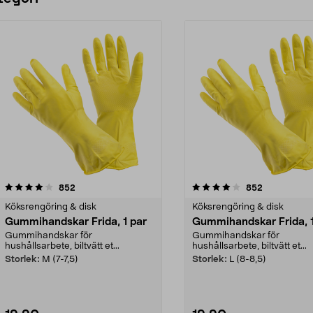
4.0 av 5 stjärnor
recensioner
4.5 av 5 stjärnor
recensioner
852
852
Köksrengöring & disk
Köksrengöring & disk
Gummihandskar Frida, 1 par
Gummihandskar Frida, 1
Gummihandskar för
Gummihandskar för
hushållsarbete, biltvätt et...
hushållsarbete, biltvätt et...
Storlek:
M (7-7,5)
Storlek:
L (8-8,5)