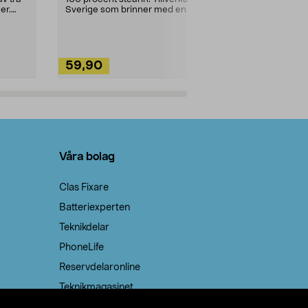
ute. Städa med
er.
Sverige som brinner med en
vacker och sotfri ...
59,90
49,90
Lägg i varukorg
Lägg
Våra bolag
Clas Fixare
Batteriexperten
Teknikdelar
PhoneLife
Reservdelaronline
Teknikmagasinet