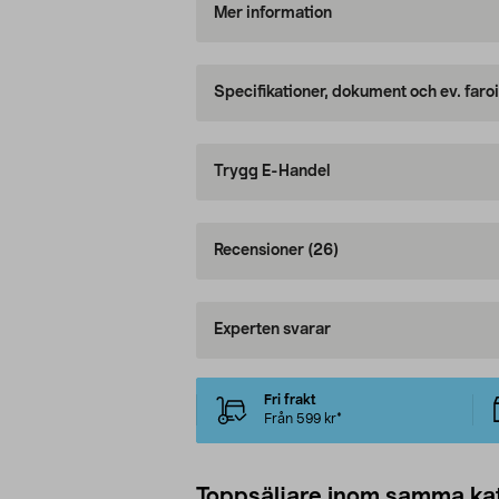
Mer information
Specifikationer, dokument och ev. faro
Trygg E-Handel
Recensioner
(26)
Experten svarar
Fri frakt
Från 599 kr*
Toppsäljare inom samma ka