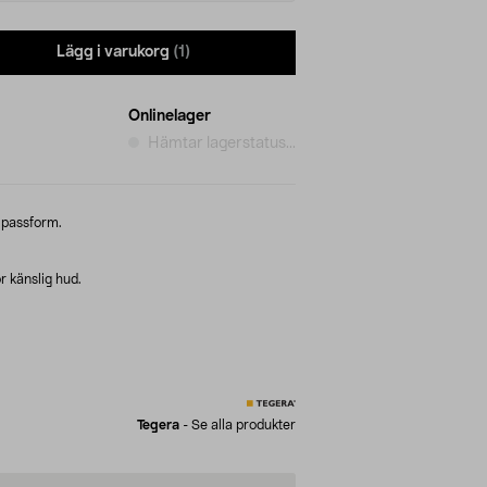
Lägg i varukorg
(1)
Onlinelager
Hämtar lagerstatus...
 passform.
ör känslig hud.
Tegera
-
Se alla produkter