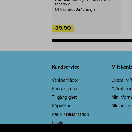
test av d...
Utförande:
Grå/beige
39,90
Lägg i varukorg
Sidfot
Kundservice
Mitt kont
Vanliga frågor
Logga in/R
Kontakta oss
Glömt lös
Tillgänglighet
Min inform
Köpvillkor
Min orderh
Retur / reklamation
Elavfall
Cookie policy