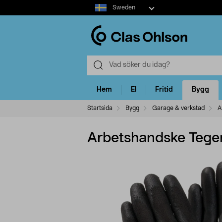
Select
Sweden
market
Hem
El
Fritid
Bygg
Startsida
Bygg
Garage & verkstad
A
Arbetshandske Tege