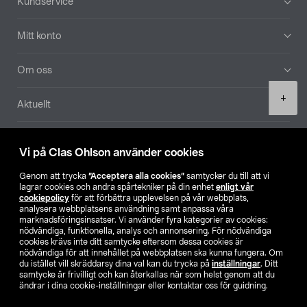
Kundservice
Mitt konto
Om oss
Product
+
Aktuellt
quantity
Våra bolag
Vi på Clas Ohlson använder cookies
Hitta butik
Genom att trycka
”Acceptera alla cookies”
samtycker du till att vi
lagrar cookies och andra spårtekniker på din enhet
enligt vår
cookiepolicy
för att förbättra upplevelsen på vår webbplats,
SE
NO
FI
analysera webbplatsens användning samt anpassa våra
marknadsföringsinsatser. Vi använder fyra kategorier av cookies:
nödvändiga, funktionella, analys och annonsering. För nödvändiga
cookies krävs inte ditt samtycke eftersom dessa cookies är
nödvändiga för att innehållet på webbplatsen ska kunna fungera. Om
du istället vill skräddarsy dina val kan du trycka på
inställningar
. Ditt
samtycke är frivilligt och kan återkallas när som helst genom att du
ändrar i dina cookie-inställningar eller kontaktar oss för guidning.
Köpvillkor
Privacy statement
Klubbvillkor
För företag