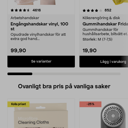
4.0 av 5 stjärnor
recensioner
4.0 av 5 stjärnor
recension
4616
852
Arbetshandskar
Köksrengöring & disk
Engångshandskar vinyl, 100
Gummihandskar Frida,
st
Gummihandskar för
hushållsarbete, biltvätt et..
Opudrade vinylhandskar för att
extra god hand...
Storlek:
M (7-7,5)
99,90
19,90
Se varianter
Lägg i varukorg
Ovanligt bra pris på vanliga saker
Kolla priset
-25%