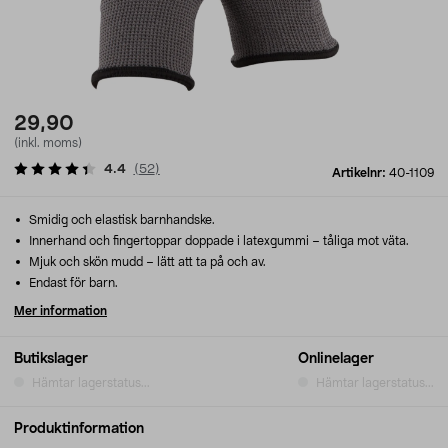
29,90
(inkl. moms)
4.4
(
52
)
Artikelnr:
40-1109
Smidig och elastisk barnhandske.
Innerhand och fingertoppar doppade i latexgummi – tåliga mot väta.
Mjuk och skön mudd – lätt att ta på och av.
Endast för barn.
Mer information
Butikslager
Onlinelager
Hämtar lagerstatus...
Hämtar lagerstatus...
Produktinformation