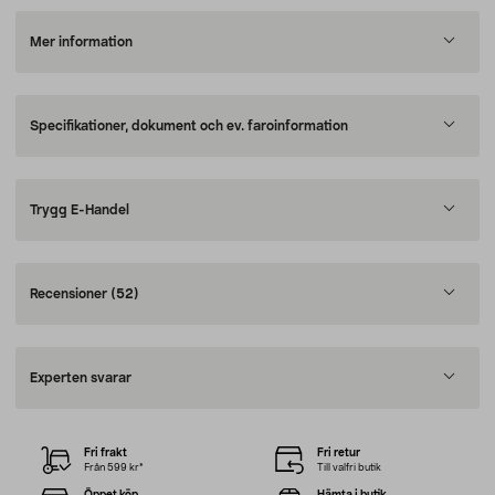
Mer information
Specifikationer, dokument och ev. faroinformation
Trygg E-Handel
Recensioner
(52)
Experten svarar
Fri frakt
Fri retur
Från 599 kr*
Till valfri butik
Öppet köp
Hämta i butik