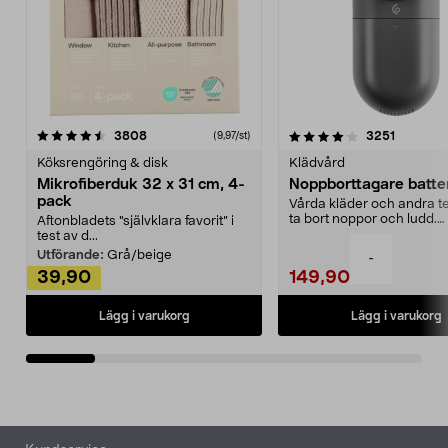
4.0av 5 stjärnor
recensioner
4.5av 5 stjärnor
recensio
3808
3251
(9,97/st)
Köksrengöring & disk
Klädvård
Mikrofiberduk 32 x 31 cm, 4-
Noppborttagare batter
pack
Vårda kläder och andra tex
ta bort noppor och ludd.
Aftonbladets "självklara favorit” i
Noppborttagaren fräs...
test av d...
Utförande:
Grå/beige
-
39,90
149,90
Lägg i varukorg
Lägg i varukorg
Sidfot