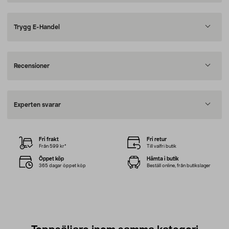
Trygg E-Handel
Recensioner
Experten svarar
Fri frakt
Fri retur
Från 599 kr*
Till valfri butik
Öppet köp
Hämta i butik
365 dagar öppet köp
Beställ online, från butikslager