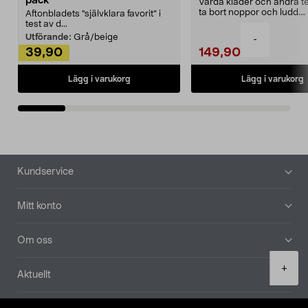
pack
Vårda kläder och andra tex
ta bort noppor och ludd.
Aftonbladets "självklara favorit” i
Noppborttagaren fräs...
test av d...
Utförande:
Grå/beige
-
39,90
149,90
Lägg i varukorg
Lägg i varukorg
Sidfot
Kundservice
Mitt konto
Om oss
Product
+
Aktuellt
quantity