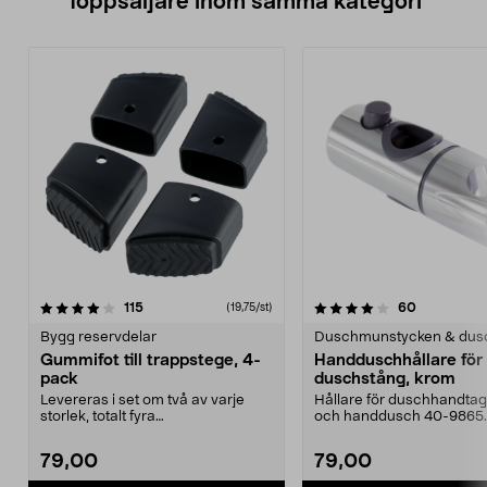
Toppsäljare inom samma kategori
4.0 av 5 stjärnor
recensioner
4.5 av 5 stjärnor
recensione
115
60
(19,75/st)
Bygg reservdelar
Duschmunstycken & dus
Gummifot till trappstege, 4-
Handduschhållare fö
pack
duschstång, krom
Levereras i set om två av varje
Hållare för duschhandtag t
storlek, totalt fyra
och handdusch 40-9865.
stycken.Innermåtten på de t...
22 mm stång och ...
79,00
79,00