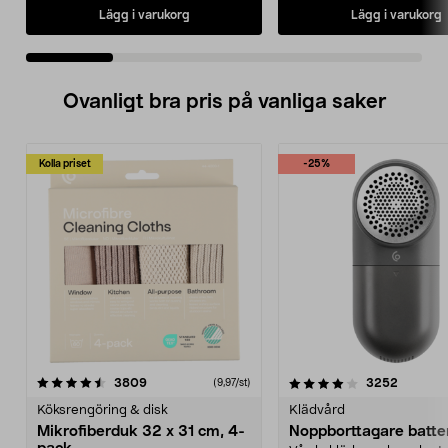
Lägg i varukorg
Lägg i varukorg
Ovanligt bra pris på vanliga saker
Kolla priset
-25%
4.0av 5 stjärnor
recensioner
4.5av 5 stjärnor
recensio
3809
3252
(9,97/st)
Köksrengöring & disk
Klädvård
Mikrofiberduk 32 x 31 cm, 4-
Noppborttagare batter