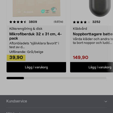
4.0av 5 stjärnor
recensioner
4.5av 5 stjärnor
recensio
3809
3252
(9,97/st)
Köksrengöring & disk
Klädvård
Mikrofiberduk 32 x 31 cm, 4-
Noppborttagare batter
pack
Vårda kläder och andra tex
ta bort noppor och ludd.
Aftonbladets "självklara favorit” i
Noppborttagaren fräs...
test av d...
Utförande:
Grå/beige
39,90
149,90
Lägg i varukorg
Lägg i varukorg
Sidfot
Kundservice