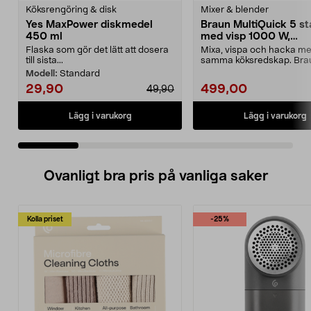
Köksrengöring & disk
Mixer & blender
Yes MaxPower diskmedel
Braun MultiQuick 5 s
450 ml
med visp 1000 W,
MQ50202M
Flaska som gör det lätt att dosera
Mixa, vispa och hacka me
till sista...
samma köksredskap. Bra
MultiQuick 5 stavmixe...
Modell:
Standard
29,90
499,00
49,90
Lägg i varukorg
Lägg i varukorg
Ovanligt bra pris på vanliga saker
Kolla priset
-25%