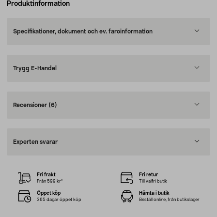
Produktinformation
Specifikationer, dokument och ev. faroinformation
Trygg E-Handel
Recensioner
(6)
Experten svarar
Fri frakt
Fri retur
Från 599 kr*
Till valfri butik
Öppet köp
Hämta i butik
365 dagar öppet köp
Beställ online, från butikslager