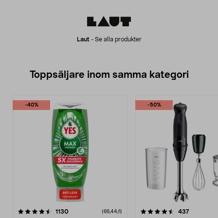
Laut
-
Se alla produkter
Toppsäljare inom samma kategori
-40%
-50%
4.5 av 5 stjärnor
recensioner
4.5 av 5 stjärnor
recension
1130
437
(66,44/l)