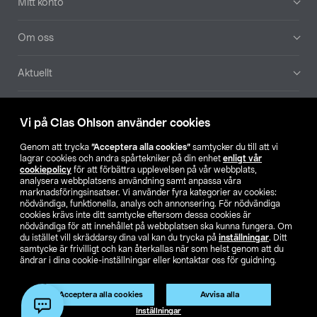
Mitt konto
Om oss
Aktuellt
Våra bolag
Vi på Clas Ohlson använder cookies
Hitta butik
Genom att trycka
”Acceptera alla cookies”
samtycker du till att vi
lagrar cookies och andra spårtekniker på din enhet
enligt vår
cookiepolicy
för att förbättra upplevelsen på vår webbplats,
SE
NO
FI
analysera webbplatsens användning samt anpassa våra
marknadsföringsinsatser. Vi använder fyra kategorier av cookies:
nödvändiga, funktionella, analys och annonsering. För nödvändiga
cookies krävs inte ditt samtycke eftersom dessa cookies är
nödvändiga för att innehållet på webbplatsen ska kunna fungera. Om
du istället vill skräddarsy dina val kan du trycka på
inställningar
. Ditt
samtycke är frivilligt och kan återkallas när som helst genom att du
ändrar i dina cookie-inställningar eller kontaktar oss för guidning.
Köpvillkor
Privacy statement
Klubbvillkor
För företag
Ändra till priser exklusive moms
Produkten har utgått
Acceptera alla cookies
Avvisa alla
Artikelnr:
38-9677
Inställningar