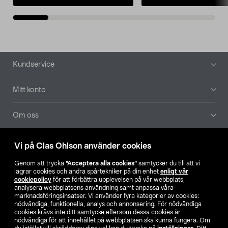
Sidfot
Kundservice
Mitt konto
Om oss
Aktuellt
Vi på Clas Ohlson använder cookies
Genom att trycka
”Acceptera alla cookies”
samtycker du till att vi
Våra bolag
lagrar cookies och andra spårtekniker på din enhet
enligt vår
cookiepolicy
för att förbättra upplevelsen på vår webbplats,
analysera webbplatsens användning samt anpassa våra
Hitta butik
marknadsföringsinsatser. Vi använder fyra kategorier av cookies:
nödvändiga, funktionella, analys och annonsering. För nödvändiga
cookies krävs inte ditt samtycke eftersom dessa cookies är
SE
NO
FI
nödvändiga för att innehållet på webbplatsen ska kunna fungera. Om