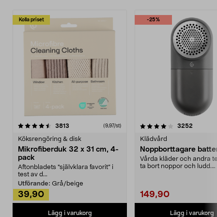
Kolla priset
-25%
4.0av 5 stjärnor
recensioner
4.5av 5 stjärnor
recensio
3813
3252
(9,97/st)
Köksrengöring & disk
Klädvård
Mikrofiberduk 32 x 31 cm, 4-
Noppborttagare batter
pack
Vårda kläder och andra tex
ta bort noppor och ludd.
Aftonbladets "självklara favorit” i
Noppborttagaren fräs...
test av d...
Utförande:
Grå/beige
39,90
149,90
Lägg i varukorg
Lägg i varukorg