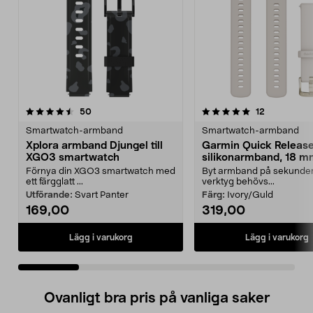
5.0 av 5 stjärnor
recensioner
4.5 av 5 stjärnor
recensioner
50
12
Smartwatch-armband
Smartwatch-armband
Xplora armband Djungel till
Garmin Quick Releas
XGO3 smartwatch
silikonarmband, 18 
Förnya din XGO3 smartwatch med
Byt armband på sekunder
ett färgglatt ...
verktyg behövs...
Utförande:
Svart Panter
Färg:
Ivory/Guld
169,00
319,00
Lägg i varukorg
Lägg i varukorg
Ovanligt bra pris på vanliga saker