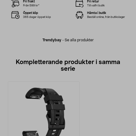
Fri frakt
Fri retur
Från 599 kr*
Till valfri butik
Öppet köp
Hämta i butik
365 dagar öppet köp
Beställ online, från butikslager
Trendybay
-
Se alla produkter
Kompletterande produkter i samma
serie