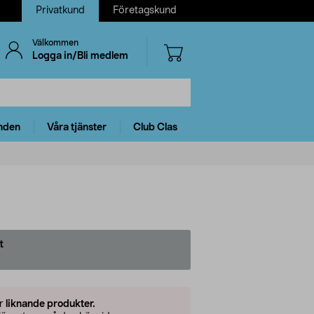
Privatkund
Företagskund
Välkommen
Logga in/Bli medlem
nden
Våra tjänster
Club Clas
t
er
liknande produkter.