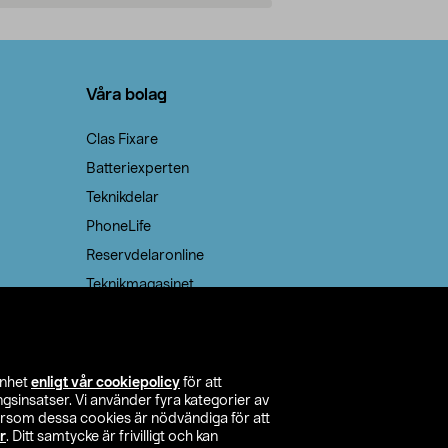
Lägg i varukorg
Lägg
Våra bolag
Clas Fixare
Batteriexperten
Teknikdelar
PhoneLife
Reservdelaronline
Teknikmagasinet
enhet
enligt vår cookiepolicy
för att
insatser. Vi använder fyra kategorier av
tersom dessa cookies är nödvändiga för att
r
. Ditt samtycke är frivilligt och kan