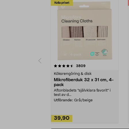
Kolla priset
5av 5 stjärnor
4.0av 5 stjärnor
recensioner
3809
Köksrengöring & disk
Mikrofiberduk 32 x 31 cm, 4-
pack
Aftonbladets "självklara favorit” i
test av d...
Utförande:
Grå/beige
39,90