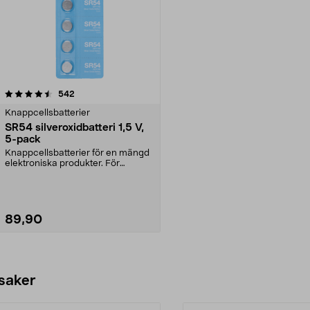
recensioner
542
Knappcellsbatterier
SR54 silveroxidbatteri 1,5 V,
5-pack
Knappcellsbatterier för en mängd
elektroniska produkter. För
klockor, nyckelring...
89,90
Lägg i varukorg
 saker