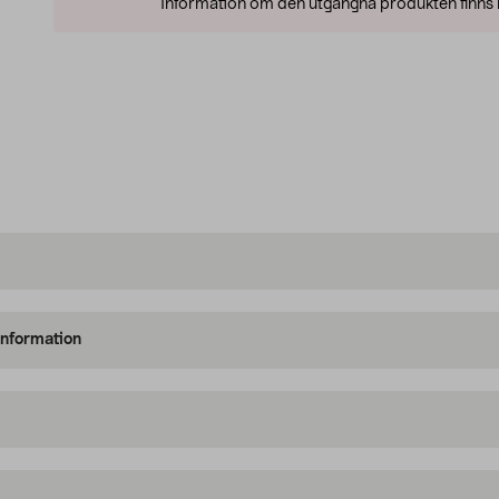
Information om den utgångna produkten finns l
information