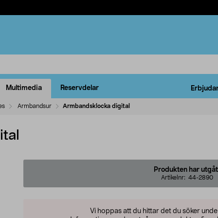
Multimedia
Reservdelar
Erbjuda
es
Armbandsur
Armbandsklocka digital
tal
Produkten har utgåt
Artikelnr:
44-2890
Vi hoppas att du hittar det du söker und