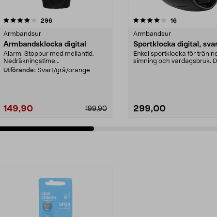
4.0 av 5 stjärnor
recensioner
4.5 av 5 stjärnor
recensioner
296
16
Armbandsur
Armbandsur
Armbandsklocka digital
Sportklocka digital, sva
Alarm. Stoppur med mellantid.
Enkel sportklocka för tränin
Nedräkningstime...
simning och vardagsbruk. Di
klocka, svart – ...
Utförande:
Svart/grå/orange
149,90
299,00
199,90