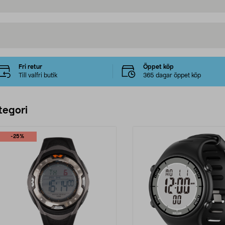
Fri retur
Öppet köp
Till valfri butik
365 dagar öppet köp
tegori
-25%