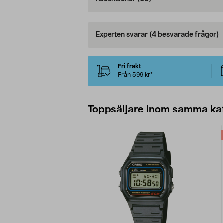
Experten svarar
(4 besvarade frågor)
Fri frakt
Från 599 kr*
Toppsäljare inom samma ka