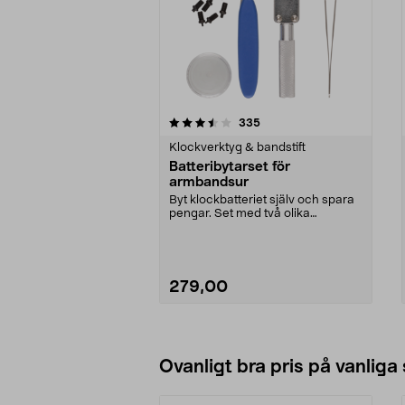
5av 5 stjärnor
4.5av 5 stjärnor
recensioner
335
Klockverktyg & bandstift
Batteribytarset för
armbandsur
Byt klockbatteriet själv och spara
pengar. Set med två olika
boettöppnare för sk...
279,00
Lägg i varukorg
Ovanligt bra pris på vanliga