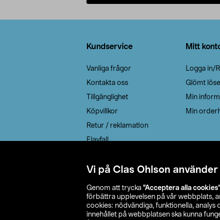
Lägg i varukorg
Sidfot
Kundservice
Mitt kont
Vanliga frågor
Logga in/R
Kontakta oss
Glömt lös
Tillgänglighet
Min inform
Köpvillkor
Min orderh
Retur / reklamation
Elavfall
Cookie policy
Leveransalternativ
Vi på Clas Ohlson använder
Genom att trycka
”Acceptera alla cookies
förbättra upplevelsen på vår webbplats, 
cookies: nödvändiga, funktionella, analys
innehållet på webbplatsen ska kunna funger