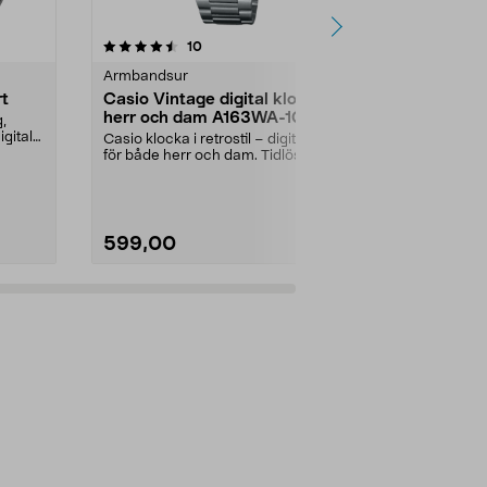
4.0 av 5 stjärnor
recensioner
4.5
10
1
Armbandsur
Armbandsur
rt
Casio Vintage digital klocka
Casio Timel
herr och dam A163WA-1QES
klocka, va
g,
1AVEF
gital
Casio klocka i retrostil – digitalur
10 års batterit
för både herr och dam. Tidlös
underhållsfri 
digital klock...
herrar. Casio d
599,00
599,00