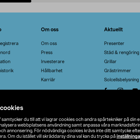
Lägg i varukorg
Lägg i varukorg
o
Om oss
Aktuellt
egistrera
Om oss
Presenter
enord
Press
Städ & rengöring
ation
Investerare
Grillar
istorik
Hållbarhet
Grästrimmer
Karriär
Solcellsbelysning
 cookies
”
samtycker du till att vi lagrar cookies och andra spårtekniker på din 
analysera webbplatsens användning samt anpassa våra marknadsförings
 och annonsering. För nödvändiga cookies krävs inte ditt samtycke ef
a. Om du istället vill skräddarsy dina val kan du trycka på
inställninga