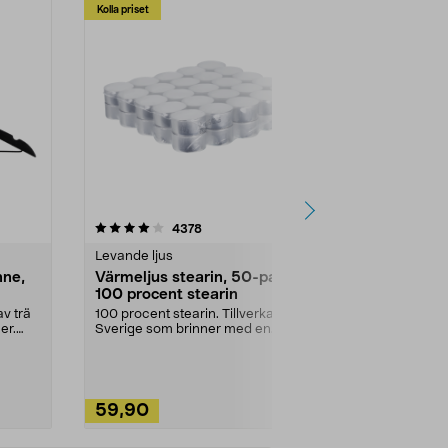
Kolla priset
Multibuy
4.5av 5 stjärnor
recensioner
4.5
4378
2
Levande ljus
Rengöringsm
nne,
Värmeljus stearin, 50-pack,
Bikarbonat
100 procent stearin
Ett allsidigt 
städning och 
v trä
100 procent stearin. Tillverkade i
ute. Städa med
er.
Sverige som brinner med en
vacker och sotfri ...
59,90
49,90