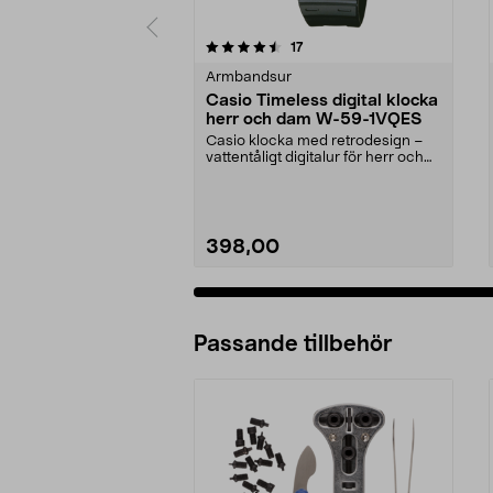
5 av 5 stjärnor
4.0 av 5 stjärnor
recensioner
17
Armbandsur
Casio Timeless digital klocka
herr och dam W-59-1VQES
Casio klocka med retrodesign –
vattentåligt digitalur för herr och
dam. Lätt arm...
398,00
Passande tillbehör