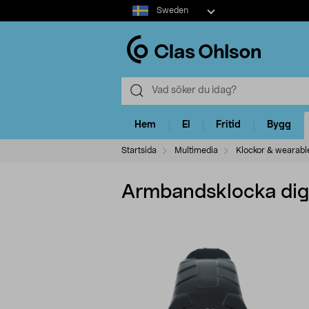
Select
Sweden
market
Hem
El
Fritid
Bygg
Startsida
Multimedia
Klockor & wearabl
Armbandsklocka digi