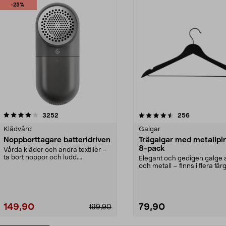
-25%
4.5av 5 stjärnor
recensioner
4.0av 5 stjärnor
recensioner
3252
256
Klädvård
Galgar
Noppborttagare batteridriven
Trägalgar med metallpi
8-pack
Vårda kläder och andra textilier –
ta bort noppor och ludd.
Elegant och gedigen galge a
Noppborttagaren fräs...
och metall – finns i flera färg
Galge med sv...
149,90
79,90
199,90