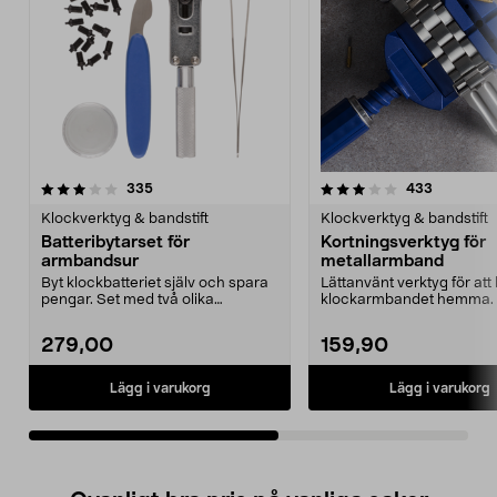
3.5av 5 stjärnor
recensioner
4.5av 5 stjärnor
recension
335
433
Klockverktyg & bandstift
Klockverktyg & bandstift
Batteribytarset för
Kortningsverktyg för
armbandsur
metallarmband
Byt klockbatteriet själv och spara
Lättanvänt verktyg för att 
pengar. Set med två olika
klockarmbandet hemma. 
boettöppnare för sk...
enkelt att ta bor...
279,00
159,90
Lägg i varukorg
Lägg i varukorg