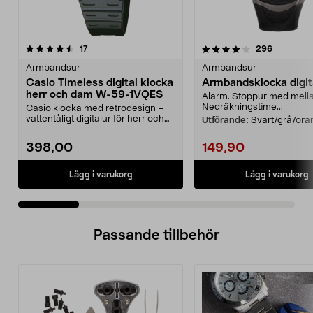
4.0 av 5 stjärnor
recensioner
4.0 av 5 stjärnor
recension
17
296
Armbandsur
Armbandsur
Casio Timeless digital klocka
Armbandsklocka digit
herr och dam W-59-1VQES
Alarm. Stoppur med mella
Nedräkningstime...
Casio klocka med retrodesign –
vattentåligt digitalur för herr och
Utförande:
Svart/grå/ora
dam. Lätt arm...
398,00
149,90
Lägg i varukorg
Lägg i varukorg
Passande tillbehör