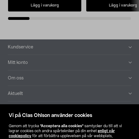
Lägg i varukorg
Lägg i varukorg
Sidfot
Kundservice
Mitt konto
Om oss
Aktuellt
Våra bolag
Vi på Clas Ohlson använder cookies
Hitta butik
Genom att trycka
”Acceptera alla cookies”
samtycker du till att vi
lagrar cookies och andra spårtekniker på din enhet
enligt vår
cookiepolicy
för att förbättra upplevelsen på vår webbplats,