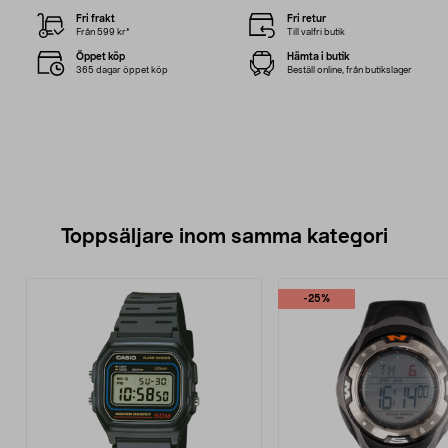
Fri frakt
Fri retur
Från 599 kr*
Till valfri butik
Öppet köp
Hämta i butik
365 dagar öppet köp
Beställ online, från butikslager
Toppsäljare inom samma kategori
-25%