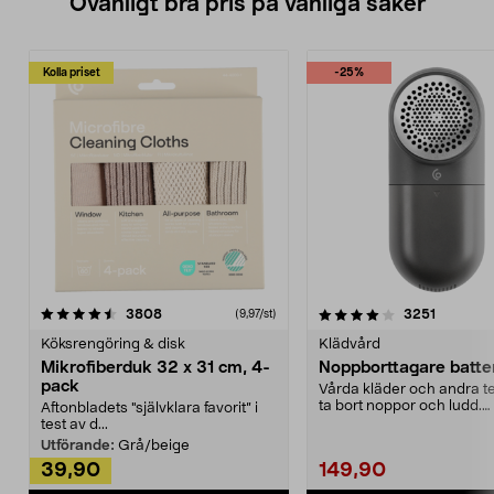
Ovanligt bra pris på vanliga saker
Kolla priset
-25%
4.0av 5 stjärnor
recensioner
4.5av 5 stjärnor
recensio
3808
3251
(9,97/st)
Köksrengöring & disk
Klädvård
Mikrofiberduk 32 x 31 cm, 4-
Noppborttagare batter
pack
Vårda kläder och andra tex
ta bort noppor och ludd.
Aftonbladets "självklara favorit” i
Noppborttagaren fräs...
test av d...
Utförande:
Grå/beige
39,90
149,90