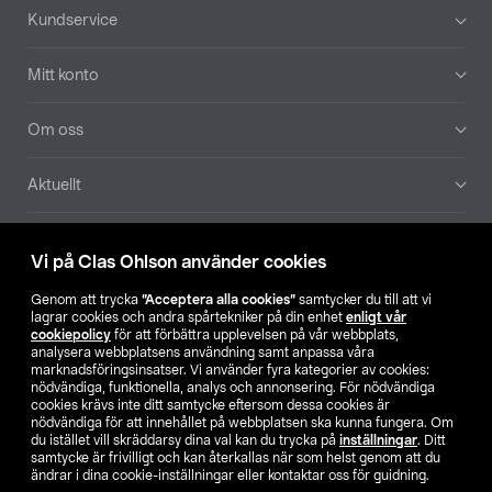
Sidfot
Kundservice
Mitt konto
Om oss
Aktuellt
Våra bolag
Vi på Clas Ohlson använder cookies
Hitta butik
Genom att trycka
”Acceptera alla cookies”
samtycker du till att vi
lagrar cookies och andra spårtekniker på din enhet
enligt vår
cookiepolicy
för att förbättra upplevelsen på vår webbplats,
SE
NO
FI
analysera webbplatsens användning samt anpassa våra
marknadsföringsinsatser. Vi använder fyra kategorier av cookies:
nödvändiga, funktionella, analys och annonsering. För nödvändiga
cookies krävs inte ditt samtycke eftersom dessa cookies är
nödvändiga för att innehållet på webbplatsen ska kunna fungera. Om
du istället vill skräddarsy dina val kan du trycka på
inställningar
. Ditt
samtycke är frivilligt och kan återkallas när som helst genom att du
ändrar i dina cookie-inställningar eller kontaktar oss för guidning.
Köpvillkor
Privacy statement
Klubbvillkor
För företag