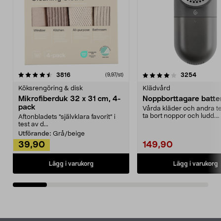
4.0av 5 stjärnor
recensioner
4.5av 5 stjärnor
recensio
3816
3254
(9,97/st)
Köksrengöring & disk
Klädvård
Mikrofiberduk 32 x 31 cm, 4-
Noppborttagare batter
pack
Vårda kläder och andra tex
ta bort noppor och ludd.
Aftonbladets "självklara favorit” i
Noppborttagaren fräs...
test av d...
Utförande:
Grå/beige
39,90
149,90
Lägg i varukorg
Lägg i varukorg