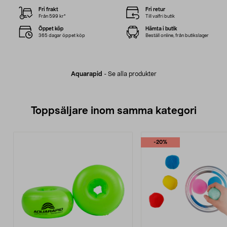
Fri frakt
Fri retur
Från 599 kr*
Till valfri butik
Öppet köp
Hämta i butik
365 dagar öppet köp
Beställ online, från butikslager
Aquarapid
-
Se alla produkter
Toppsäljare inom samma kategori
-20%