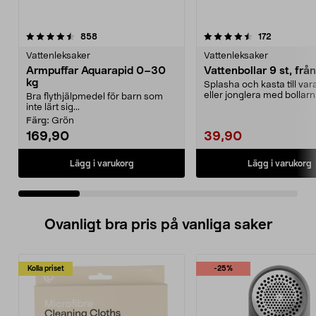
4.5 av 5 stjärnor
recensioner
3.5 av 5 stjärnor
recensione
858
172
Vattenleksaker
Vattenleksaker
Armpuffar Aquarapid 0–30
Vattenbollar 9 st, från
kg
Splasha och kasta till va
eller jonglera med bollarna
Bra flythjälpmedel för barn som
superabsorbera...
inte lärt sig...
Färg:
Grön
169,90
39,90
Lägg i varukorg
Lägg i varukorg
Ovanligt bra pris på vanliga saker
Kolla priset
-25%