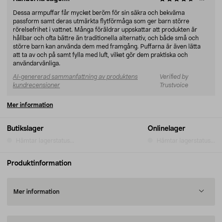
Dessa armpuffar får mycket beröm för sin säkra och bekväma
passform samt deras utmärkta flytförmåga som ger barn större
rörelsefrihet i vattnet. Många föräldrar uppskattar att produkten är
hållbar och ofta bättre än traditionella alternativ, och både små och
större barn kan använda dem med framgång. Puffarna är även lätta
att ta av och på samt fylla med luft, vilket gör dem praktiska och
användarvänliga.
AI-genererad sammanfattning av produktens
Verified by
kundrecensioner
Trustvoice
Mer information
Butikslager
Onlinelager
Hämtar lagerstatus...
Hämtar lagerstatus...
Produktinformation
Mer information