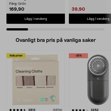
Färg:
Grön
169,90
39,90
Lägg i varukorg
Lägg i varukorg
Ovanligt bra pris på vanliga saker
Kolla priset
-25%
4.0av 5 stjärnor
recensioner
4.5av 5 stjärnor
recensio
3813
3252
(9,97/st)