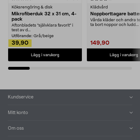
Köksrengöring & disk
Klädvård
Mikrofiberduk 32 x 31 cm, 4-
Noppborttagare batter
pack
Vårda kläder och andra tex
ta bort noppor och ludd.
Aftonbladets "självklara favorit” i
Noppborttagaren fräs...
test av d...
Utförande:
Grå/beige
39,90
149,90
Lägg i varukorg
Lägg i varukorg
Sidfot
Kundservice
Mitt konto
Om oss