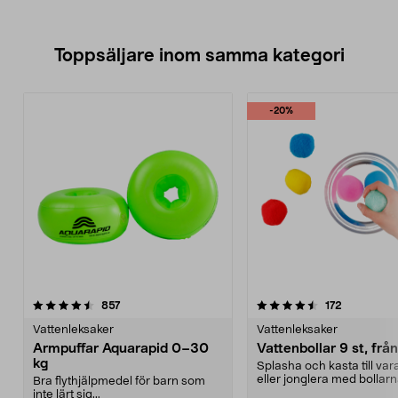
Toppsäljare inom samma kategori
-20%
4.5 av 5 stjärnor
recensioner
3.5 av 5 stjärnor
recensione
857
172
Vattenleksaker
Vattenleksaker
Armpuffar Aquarapid 0–30
Vattenbollar 9 st, från
kg
Splasha och kasta till va
eller jonglera med bollarna
Bra flythjälpmedel för barn som
superabsorbera...
inte lärt sig...