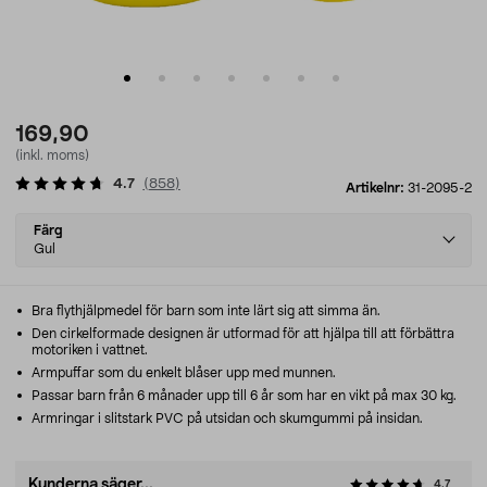
169,90
(inkl. moms)
4.7
(
858
)
Artikelnr:
31-2095-2
Select
Färg
variant
Gul
Bra flythjälpmedel för barn som inte lärt sig att simma än.
Den cirkelformade designen är utformad för att hjälpa till att förbättra
motoriken i vattnet.
Armpuffar som du enkelt blåser upp med munnen.
Passar barn från 6 månader upp till 6 år som har en vikt på max 30 kg.
Armringar i slitstark PVC på utsidan och skumgummi på insidan.
Kunderna säger...
4.7