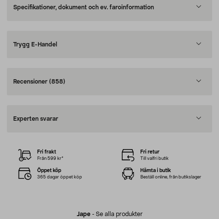
Specifikationer, dokument och ev. faroinformation
Trygg E-Handel
Recensioner
(858)
Experten svarar
Fri frakt
Fri retur
Från 599 kr*
Till valfri butik
Öppet köp
Hämta i butik
365 dagar öppet köp
Beställ online, från butikslager
Jape
-
Se alla produkter