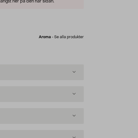
ängst ner på den här sidan.
Aroma
-
Se alla produkter