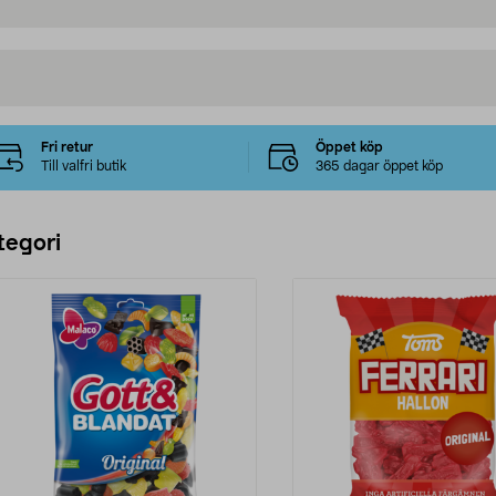
Fri retur
Öppet köp
Till valfri butik
365 dagar öppet köp
tegori