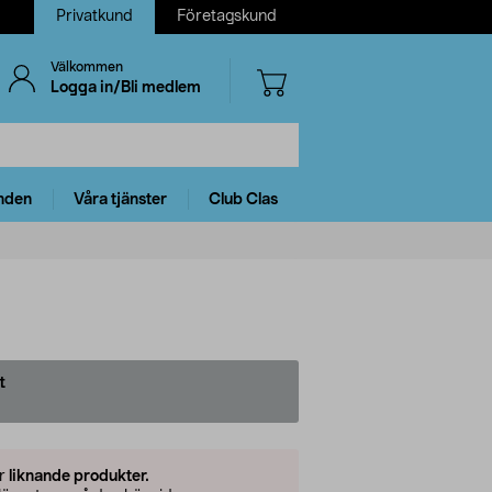
Privatkund
Företagskund
Välkommen
Logga in/Bli medlem
nden
Våra tjänster
Club Clas
t
er
liknande produkter.