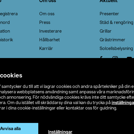
o
Om oss
Aktuellt
egistrera
Om oss
Presenter
enord
Press
Städ & rengöring
ation
Investerare
Grillar
istorik
Hållbarhet
Grästrimmer
Karriär
Solcellsbelysning
 cookies
”
samtycker du till att vi lagrar cookies och andra spårtekniker på din 
analysera webbplatsens användning samt anpassa våra marknadsförings
 och annonsering. För nödvändiga cookies krävs inte ditt samtycke ef
a. Om du istället vill skräddarsy dina val kan du trycka på
inställninga
r i dina cookie-inställningar eller kontaktar oss för guidning.
s Ohlson
Köpvillkor
Privacy statement
Klubbvillkor
H
Ändra till priser exklusive moms
Avvisa alla
Inställningar