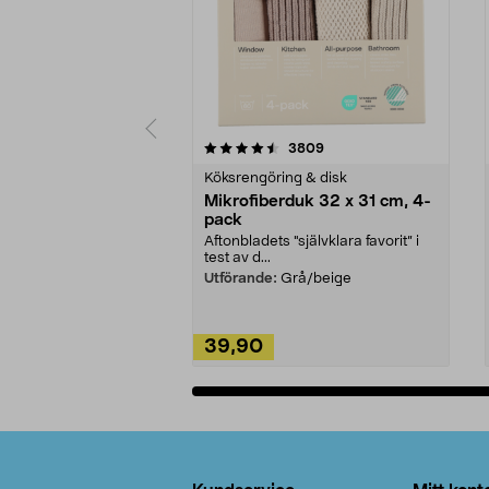
5av 5 stjärnor
4.0av 5 stjärnor
recensioner
3809
Köksrengöring & disk
Mikrofiberduk 32 x 31 cm, 4-
pack
Aftonbladets "självklara favorit” i
test av d...
Utförande:
Grå/beige
39,90
Lägg i varukorg
Sidfot