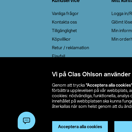
Kundservice
Mitt kont
Vanliga frågor
Logga in/R
Kontakta oss
Glömt lös
Tillgänglighet
Min inform
Köpvillkor
Min orderh
Retur / reklamation
Elavfall
Cookie policy
Leveransalternativ
Vi på Clas Ohlson använder
Genom att trycka
”Acceptera alla cookies
förbättra upplevelsen på vår webbplats, 
cookies: nödvändiga, funktionella, analys
innehållet på webbplatsen ska kunna funger
återkallas när som helst genom att du ändra
© 2026 Cla
Acceptera alla cookies