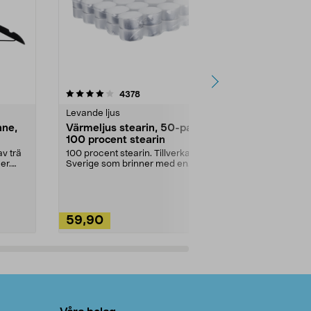
4.5av 5 stjärnor
recensioner
4.5
4378
2
Levande ljus
Rengöringsm
nne,
Värmeljus stearin, 50-pack,
Bikarbonat
100 procent stearin
Ett allsidigt 
städning och 
v trä
100 procent stearin. Tillverkade i
ute. Städa med
er.
Sverige som brinner med en
vacker och sotfri ...
59,90
49,90
Lägg i varukorg
Lägg