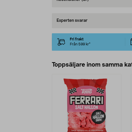
Experten svarar
Fri frakt
Från 599 kr*
Toppsäljare inom samma ka