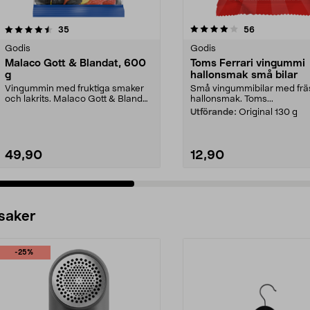
4.0 av 5 stjärnor
recensioner
4.5 av 5 stjärnor
recensioner
35
56
Godis
Godis
Malaco Gott & Blandat, 600
Toms Ferrari vingummi
g
hallonsmak små bilar
Vingummin med fruktiga smaker
Små vingummibilar med fr
och lakrits. Malaco Gott & Blandat
hallonsmak. Toms...
- unik mix av s...
Utförande:
Original 130 g
49,90
12,90
 saker
-25%