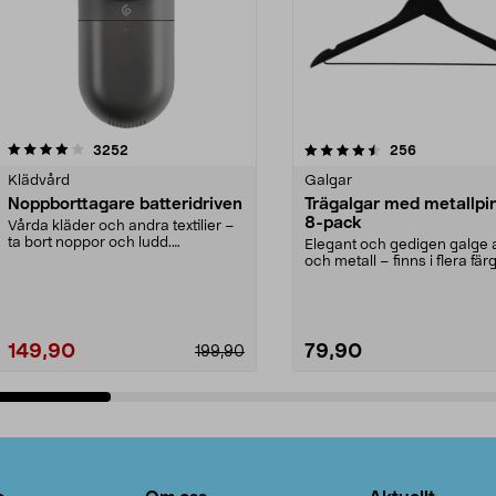
4.5av 5 stjärnor
recensioner
4.0av 5 stjärnor
recensioner
3252
256
Klädvård
Galgar
Noppborttagare batteridriven
Trägalgar med metallpi
8-pack
Vårda kläder och andra textilier –
ta bort noppor och ludd.
Elegant och gedigen galge a
Noppborttagaren fräs...
och metall – finns i flera färg
Galge med sv...
149,90
79,90
199,90
Lägg i varukorg
Lägg i varukorg