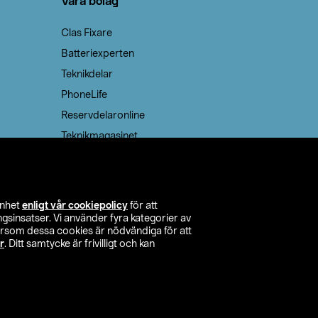
Våra bolag
Clas Fixare
Batteriexperten
Teknikdelar
PhoneLife
Reservdelaronline
Teknikmagasinet
enhet
enligt vår cookiepolicy
för att
insatser. Vi använder fyra kategorier av
tersom dessa cookies är nödvändiga för att
r
. Ditt samtycke är frivilligt och kan
itta butik