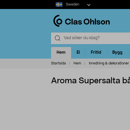
Select
Sweden
market
Hem
El
Fritid
Bygg
Startsida
Hem
Inredning & dekorationer
Aroma Supersalta bå