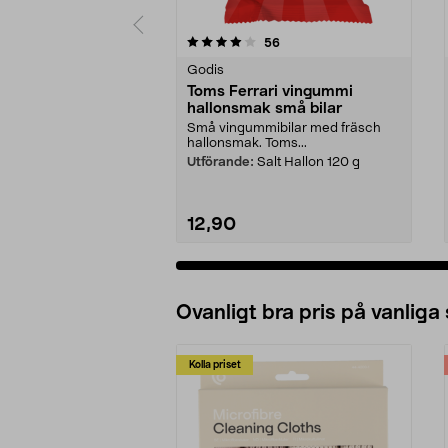
0 av 5 stjärnor
4.5 av 5 stjärnor
recensioner
56
Godis
Toms Ferrari vingummi
hallonsmak små bilar
Små vingummibilar med fräsch
hallonsmak. Toms...
Utförande:
Salt Hallon 120 g
12,90
Ovanligt bra pris på vanliga
Kolla priset