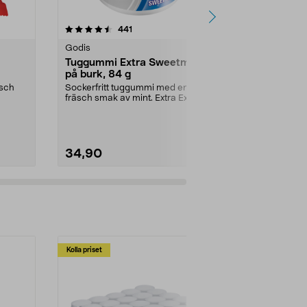
4.5 av 5 stjärnor
recensioner
4.5
441
7
Godis
Godis
Tuggummi Extra Sweetmint
Läkerol Big
på burk, 84 g
75 g
äsch
Sockerfritt tuggummi med en
Het lakrits m
fräsch smak av mint. Extra Extra
piggar upp va
Sweet Mint är ett g...
Pack Hot Pepp
34,90
27,90
Kolla priset
Multibuy