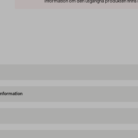
Information om den utgångna produkten finns l
information