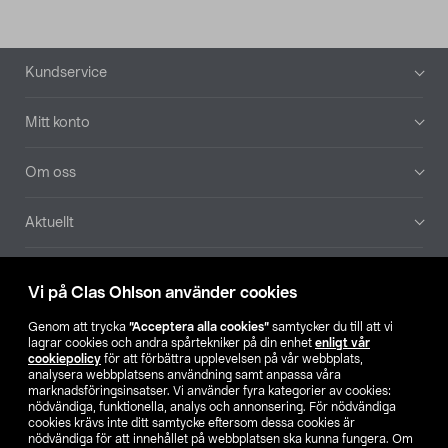
Sidfot
Kundservice
Mitt konto
Om oss
Aktuellt
Våra bolag
Vi på Clas Ohlson använder cookies
Hitta butik
Genom att trycka
”Acceptera alla cookies”
samtycker du till att vi
lagrar cookies och andra spårtekniker på din enhet
enligt vår
cookiepolicy
för att förbättra upplevelsen på vår webbplats,
SE
NO
FI
analysera webbplatsens användning samt anpassa våra
marknadsföringsinsatser. Vi använder fyra kategorier av cookies:
nödvändiga, funktionella, analys och annonsering. För nödvändiga
cookies krävs inte ditt samtycke eftersom dessa cookies är
nödvändiga för att innehållet på webbplatsen ska kunna fungera. Om