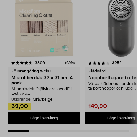
4.0av 5 stjärnor
recensioner
4.5av 5 stjärnor
recensio
3809
3252
(9,97/st)
Köksrengöring & disk
Klädvård
Mikrofiberduk 32 x 31 cm, 4-
Noppborttagare batter
pack
Vårda kläder och andra tex
ta bort noppor och ludd.
Aftonbladets "självklara favorit” i
Noppborttagaren fräs...
test av d...
Utförande:
Grå/beige
39,90
149,90
Lägg i varukorg
Lägg i varukorg