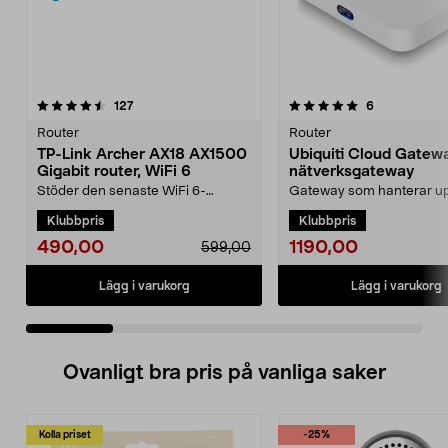
5.0 av 5 stjärnor
recensioner
4.0 av 5 stjärnor
recensioner
127
6
Router
Router
TP-Link Archer AX18 AX1500
Ubiquiti Cloud Gatewa
Gigabit router, WiFi 6
nätverksgateway
Stöder den senaste WiFi 6-
Gateway som hanterar upp
standarden – snabbare och mer
UniFi-enheter och 300 kli
Klubbpris
Klubbpris
effektiv streaming. AX15...
Ubiquiti Cloud ...
490,00
1190,00
599,00
Lägg i varukorg
Lägg i varukorg
Ovanligt bra pris på vanliga saker
Kolla priset
-25%