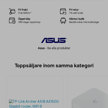
Fri frakt
Fri retur
Från 599 kr*
Till valfri butik
Öppet köp
Hämta i butik
365 dagar öppet köp
Beställ online, från butikslager
Asus
-
Se alla produkter
Toppsäljare inom samma kategori