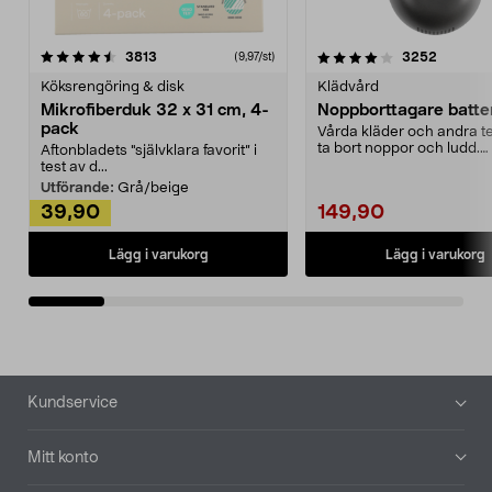
4.0av 5 stjärnor
recensioner
4.5av 5 stjärnor
recensio
3813
3252
(9,97/st)
Köksrengöring & disk
Klädvård
Mikrofiberduk 32 x 31 cm, 4-
Noppborttagare batter
pack
Vårda kläder och andra tex
ta bort noppor och ludd.
Aftonbladets "självklara favorit” i
Noppborttagaren fräs...
test av d...
Utförande:
Grå/beige
39,90
149,90
Lägg i varukorg
Lägg i varukorg
Sidfot
Kundservice
Mitt konto