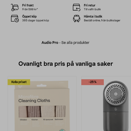
Fri frakt
Fri retur
Från 599 kr*
Till valfri butik
Öppet köp
Hämta i butik
365 dagar öppet köp
Beställ online, från butikslager
Audio Pro
-
Se alla produkter
Ovanligt bra pris på vanliga saker
Kolla priset
-25%