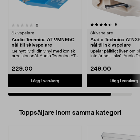
4.5av 5 stjärnor
recensioner
9
recensioner
0
Skivspelare
Skivspelare
Audio Technica AT-VMN95C
Audio Technica ATN
nål till skivspelare
nål till skivspelare
Ge nytt liv till din vinyl med konisk
Spelar pålitligt även om 
precisionsnål. Audio Technica AT-
inte är helt i nivå. Audio 
VMN95C – ...
ATN3600LC ...
229,00
249,00
Lägg i varukorg
Lägg i varukorg
Toppsäljare inom samma kategori