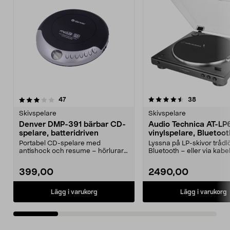
4.5 av 5 stjärnor
recensioner
4.0 av 5 stjärnor
recensione
47
38
Skivspelare
Skivspelare
Denver DMP-391 bärbar CD-
Audio Technica AT-L
spelare, batteridriven
vinylspelare, Bluetoot
Portabel CD-spelare med
Lyssna på LP-skivor trådlö
antishock och resume – hörlurar
Bluetooth – eller via kab
ingår. Denver liten CD-s...
kabel ingår). ...
399,00
2490,00
Lägg i varukorg
Lägg i varukorg