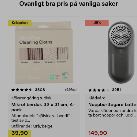
Ovanligt bra pris på vanliga saker
Kolla priset
-25%
4.0av 5 stjärnor
recensioner
4.5av 5 stjärnor
recensio
3808
3251
(9,97/st)
Köksrengöring & disk
Klädvård
Mikrofiberduk 32 x 31 cm, 4-
Noppborttagare batter
pack
Vårda kläder och andra tex
ta bort noppor och ludd.
Aftonbladets "självklara favorit” i
Noppborttagaren fräs...
test av d...
Utförande:
Grå/beige
39,90
149,90