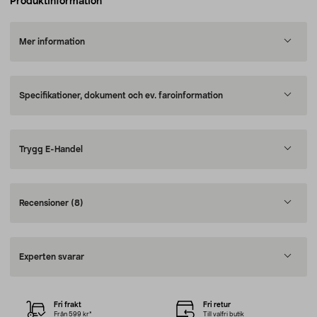
Produktinformation
Mer information
Specifikationer, dokument och ev. faroinformation
Trygg E-Handel
Recensioner
(8)
Experten svarar
Fri frakt
Fri retur
Från 599 kr*
Till valfri butik