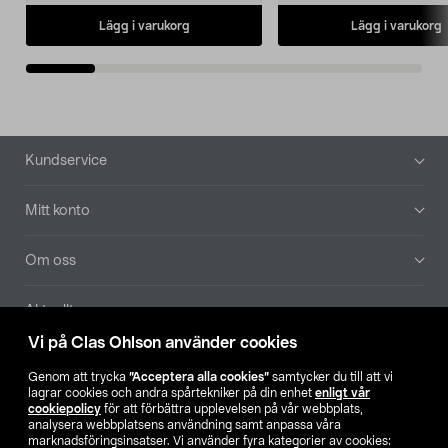
Lägg i varukorg
Lägg i varukorg
Sidfot
Kundservice
Mitt konto
Om oss
Aktuellt
Vi på Clas Ohlson använder cookies
Våra bolag
Genom att trycka
”Acceptera alla cookies”
samtycker du till att vi
lagrar cookies och andra spårtekniker på din enhet
enligt vår
Hitta butik
cookiepolicy
för att förbättra upplevelsen på vår webbplats,
analysera webbplatsens användning samt anpassa våra
marknadsföringsinsatser. Vi använder fyra kategorier av cookies: