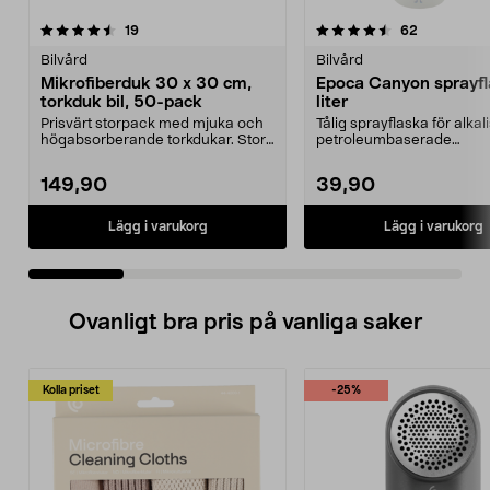
4.5 av 5 stjärnor
recensioner
4.0 av 5 stjärnor
recensione
19
62
Bilvård
Bilvård
Mikrofiberduk 30 x 30 cm,
Epoca Canyon sprayfl
torkduk bil, 50-pack
liter
Prisvärt storpack med mjuka och
Tålig sprayflaska för alka
högabsorberande torkdukar. Stora
petroleumbaserade
mikrofiberdukar...
bilvårdsprodukter. Epoca C
149,90
39,90
Lägg i varukorg
Lägg i varukorg
Ovanligt bra pris på vanliga saker
Kolla priset
-25%