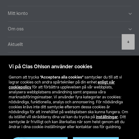
Mitt konto
Om oss
Product
+
Aktuellt
quantity
Våra bolag
Vi på Clas Ohlson använder cookies
Hitta butik
Genom att trycka
”Acceptera alla cookies”
samtycker du till att vi
lagrar cookies och andra spårtekniker på din enhet
enligt vår
cookiepolicy
för att förbättra upplevelsen på vår webbplats,
SE
NO
FI
analysera webbplatsens användning samt anpassa våra
marknadsföringsinsatser. Vi använder fyra kategorier av cookies:
nödvändiga, funktionella, analys och annonsering. För nödvändiga
cookies krävs inte ditt samtycke eftersom dessa cookies är
nödvändiga för att innehållet på webbplatsen ska kunna fungera. Om
du istället vill skräddarsy dina val kan du trycka på
inställningar
. Ditt
samtycke är frivilligt och kan återkallas när som helst genom att du
ändrar i dina cookie-inställningar eller kontaktar oss för guidning.
Köpvillkor
Privacy statement
Klubbvillkor
För företag
Ändra till priser exklusive moms