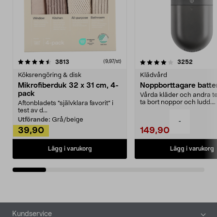
4.0av 5 stjärnor
recensioner
4.5av 5 stjärnor
recensio
3813
3252
(9,97/st)
Köksrengöring & disk
Klädvård
Mikrofiberduk 32 x 31 cm, 4-
Noppborttagare batter
pack
Vårda kläder och andra tex
ta bort noppor och ludd.
Aftonbladets "självklara favorit” i
Noppborttagaren fräs...
test av d...
Utförande:
Grå/beige
-
39,90
149,90
Lägg i varukorg
Lägg i varukorg
Sidfot
Kundservice