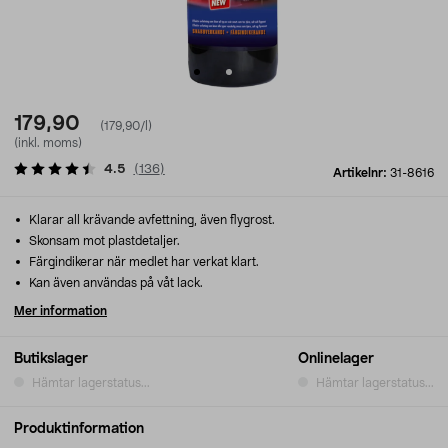
179,90
(179,90/l)
(inkl. moms)
4.5
(
136
)
Artikelnr:
31-8616
Klarar all krävande avfettning, även flygrost.
Skonsam mot plastdetaljer.
Färgindikerar när medlet har verkat klart.
Kan även användas på våt lack.
Mer information
Butikslager
Onlinelager
Hämtar lagerstatus...
Hämtar lagerstatus...
Produktinformation