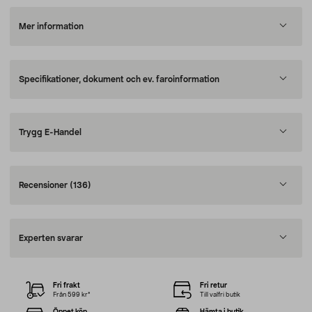
Mer information
Specifikationer, dokument och ev. faroinformation
Trygg E-Handel
Recensioner
(136)
Experten svarar
Fri frakt
Fri retur
Från 599 kr*
Till valfri butik
Öppet köp
Hämta i butik