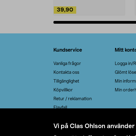
39,90
Lägg i varukorg
Sidfot
Kundservice
Mitt kont
Vanliga frågor
Logga in/R
Kontakta oss
Glömt lös
Tillgänglighet
Min inform
Köpvillkor
Min orderh
Retur / reklamation
Elavfall
Cookie policy
Leveransalternativ
Vi på Clas Ohlson använder