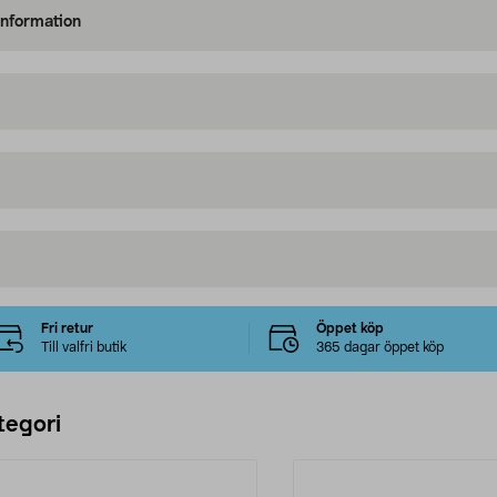
information
Fri retur
Öppet köp
Till valfri butik
365 dagar öppet köp
tegori