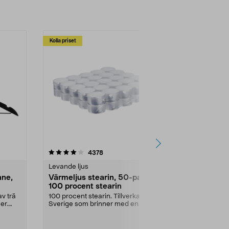
Kolla priset
Multibuy
4.5av 5 stjärnor
recensioner
4.5
4378
2
Levande ljus
Rengöringsm
nne,
Värmeljus stearin, 50-pack,
Bikarbonat
100 procent stearin
Ett allsidigt 
städning och 
v trä
100 procent stearin. Tillverkade i
ute. Städa med
er.
Sverige som brinner med en
vacker och sotfri ...