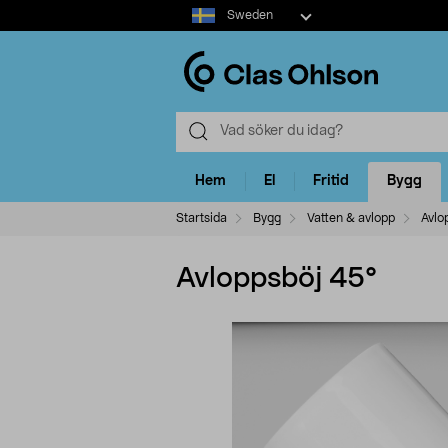
Select
Sweden
market
Hem
El
Fritid
Bygg
Startsida
Bygg
Vatten & avlopp
Avlo
Avloppsböj 45°