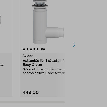
4.5 av 5 stjärnor
recensioner
4.5
34
7
Avlopp
Avlopp
Vattenlås för tvättställ Prevex
Avloppssla
Easy Clean
rån
Avloppsslang 
diskmaskin. 
Gör rent ditt vattenlås utan att
och 2 slangk
behöva skruva under tvättstället.
Easy Clean va...
449,00
129,90