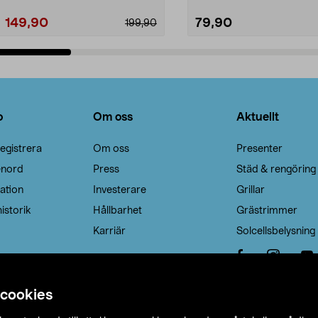
149,90
79,90
199,90
Lägg i varukorg
Lägg i varukorg
o
Om oss
Aktuellt
egistrera
Om oss
Presenter
enord
Press
Städ & rengöring
ation
Investerare
Grillar
istorik
Hållbarhet
Grästrimmer
Karriär
Solcellsbelysning
 cookies