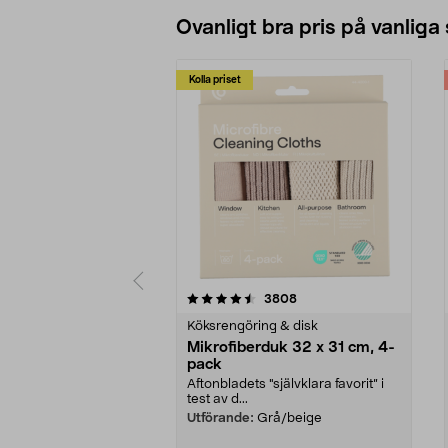
Ovanligt bra pris på vanliga
Kolla priset
5av 5 stjärnor
4.0av 5 stjärnor
recensioner
3808
Köksrengöring & disk
Mikrofiberduk 32 x 31 cm, 4-
pack
Aftonbladets "självklara favorit” i
test av d...
Utförande:
Grå/beige