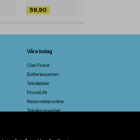
59,90
49,90
Lägg i varukorg
Lägg
Våra bolag
Clas Fixare
Batteriexperten
Teknikdelar
PhoneLife
Reservdelaronline
Teknikmagasinet