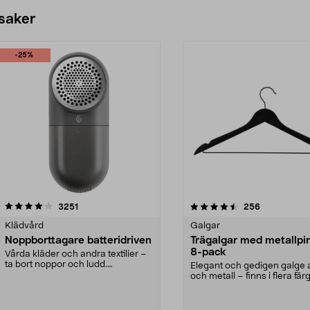
 saker
-25%
4.5av 5 stjärnor
recensioner
4.0av 5 stjärnor
recensioner
3251
256
Klädvård
Galgar
Noppborttagare batteridriven
Trägalgar med metallpi
8-pack
Vårda kläder och andra textilier –
ta bort noppor och ludd.
Elegant och gedigen galge a
Noppborttagaren fräs...
och metall – finns i flera färg
Galge med sv...