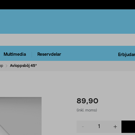
Multimedia
Reservdelar
Erbjuda
pp
Avloppsböj 45°
89,90
(inkl. moms)
Product
quantity