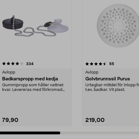
4.5 av 5 stjärnor
recensioner
4.5 av 5 stjärnor
recensioner
334
55
Avlopp
Avlopp
Badkarspropp med kedja
Golvbrunnssil Purus
Gummipropp som håller vattnet
Urtagbar mittdel för inlopp f
kvar. Levereras med förkromad
t.ex. badkar. Vit plast.
kulkedja med sugprop...
79,90
219,00