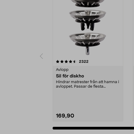
5 av 5 stjärnor
4.0 av 5 stjärnor
recensioner
2322
Avlopp
Sil för diskho
Hindrar matrester från att hamna i
avloppet. Passar de flesta
diskbänkar. Rostfr...
169,90