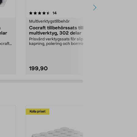
4.5 av 5 stjärnor
recensioner
5.0
14
2
Multiverktygstillbehör
Multiverktygst
h
Cocraft tillbehörssats till
Spindel Spe
elar
multiverktyg, 302 delar
Spindel till E
tillbehören, b
Prisvärd verktygssats för slipning,
tillbehör utan 
ocraft
kapning, polering och borrning.
Cocraft till...
199,90
169,90
Kolla priset
Multibuy