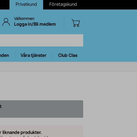
Privatkund
Företagskund
Välkommen
Logga in/Bli medlem
nden
Våra tjänster
Club Clas
t
er
liknande produkter.