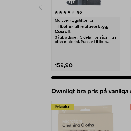
0 av 5 stjärnor
5.0 av 5 stjärnor
recensioner
95
Multiverktygstillbehör
Tillbehör till multiverktyg,
Cocraft
Sågbladsset i 3 delar för sågning i
olika material. Passar till flera
multiverkt...
159,90
Ovanligt bra pris på vanliga
Kolla priset