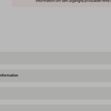
Information om den utgångna produkten finns l
information