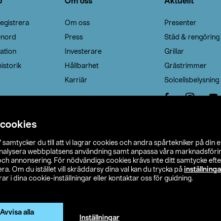
o
Om oss
Aktuellt
egistrera
Om oss
Presenter
enord
Press
Städ & rengöring
ation
Investerare
Grillar
istorik
Hållbarhet
Grästrimmer
Karriär
Solcellsbelysning
 cookies
”
samtycker du till att vi lagrar cookies och andra spårtekniker på din 
analysera webbplatsens användning samt anpassa våra marknadsförings
 och annonsering. För nödvändiga cookies krävs inte ditt samtycke ef
a. Om du istället vill skräddarsy dina val kan du trycka på
inställninga
r i dina cookie-inställningar eller kontaktar oss för guidning.
s Ohlson
Köpvillkor
Privacy statement
Klubbvillkor
H
Ändra till priser exklusive moms
Avvisa alla
Inställningar