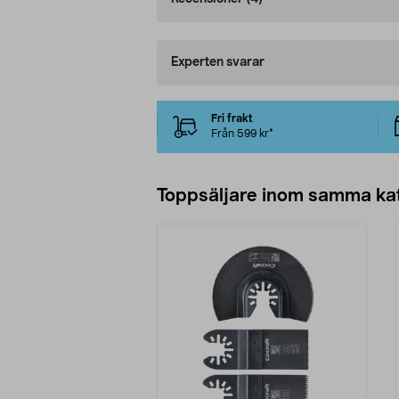
Experten svarar
Fri frakt
Från 599 kr*
Toppsäljare inom samma ka