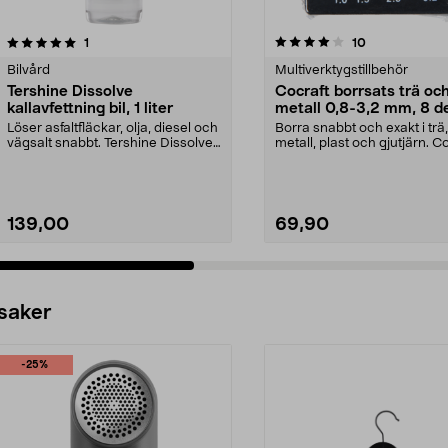
4.0 av 5 stjärnor
recensioner
4.5 av 5 stjärnor
recensioner
1
10
Bilvård
Multiverktygstillbehör
Tershine Dissolve
Cocraft borrsats trä oc
kallavfettning bil, 1 liter
metall 0,8-3,2 mm, 8 d
Löser asfaltfläckar, olja, diesel och
Borra snabbt och exakt i trä,
vägsalt snabbt. Tershine Dissolve
metall, plast och gjutjärn. C
– effekt...
borrsats – sna...
139,00
69,90
 saker
-25%