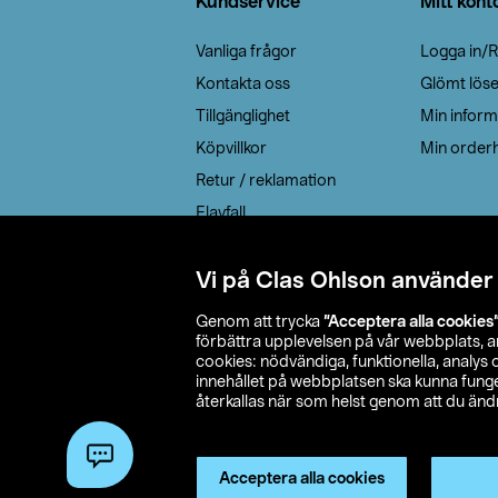
Kundservice
Mitt kont
Vanliga frågor
Logga in/R
Kontakta oss
Glömt lös
Tillgänglighet
Min inform
Köpvillkor
Min orderh
Retur / reklamation
Elavfall
Cookie policy
Leveransalternativ
Vi på Clas Ohlson använder
Genom att trycka
”Acceptera alla cookies
förbättra upplevelsen på vår webbplats, 
cookies: nödvändiga, funktionella, analys
innehållet på webbplatsen ska kunna funger
återkallas när som helst genom att du ändra
© 2026 Cla
Acceptera alla cookies