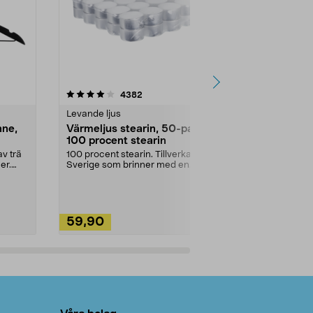
4.5av 5 stjärnor
recensioner
4.5
4382
2
Levande ljus
Rengöringsm
nne,
Värmeljus stearin, 50-pack,
Bikarbonat
100 procent stearin
Ett allsidigt 
städning och 
v trä
100 procent stearin. Tillverkade i
ute. Städa med
er.
Sverige som brinner med en
vacker och sotfri ...
59,90
49,90
Lägg i varukorg
Lägg