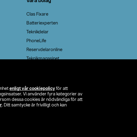
Våra bolag
Clas Fixare
Batteriexperten
Teknikdelar
PhoneLife
Reservdelaronline
Teknikmagasinet
enhet
enligt vår cookiepolicy
för att
insatser. Vi använder fyra kategorier av
tersom dessa cookies är nödvändiga för att
r
. Ditt samtycke är frivilligt och kan
itta butik