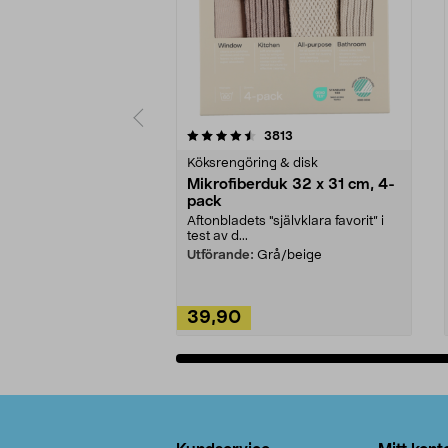
5av 5 stjärnor
4.0av 5 stjärnor
recensioner
3813
Köksrengöring & disk
Mikrofiberduk 32 x 31 cm, 4-
pack
Aftonbladets "självklara favorit” i
test av d...
Utförande:
Grå/beige
39,90
Lägg i varukorg
Sidfot