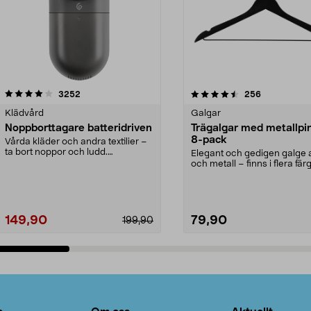
4.5av 5 stjärnor
recensioner
4.0av 5 stjärnor
recensioner
3252
256
Klädvård
Galgar
Noppborttagare batteridriven
Trägalgar med metallpi
8-pack
Vårda kläder och andra textilier –
ta bort noppor och ludd.
Elegant och gedigen galge a
Noppborttagaren fräs...
och metall – finns i flera färg
Galge med sv...
149,90
79,90
199,90
Lägg i varukorg
Lägg i varukorg