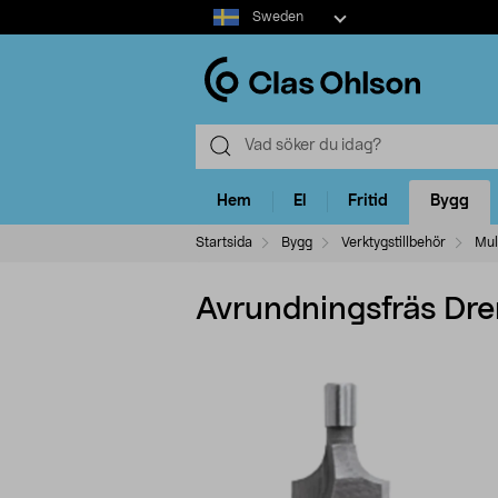
Select
Sweden
market
Hem
El
Fritid
Bygg
Startsida
Bygg
Verktygstillbehör
Mul
Avrundningsfräs Dr