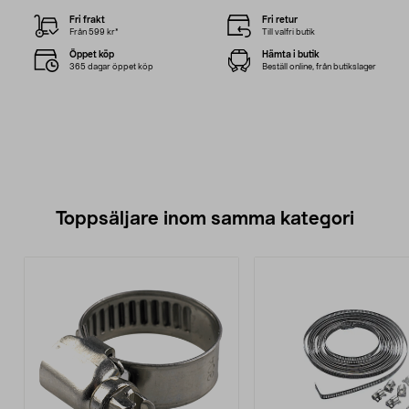
Fri frakt
Fri retur
Från 599 kr*
Till valfri butik
Öppet köp
Hämta i butik
365 dagar öppet köp
Beställ online, från butikslager
Toppsäljare inom samma kategori