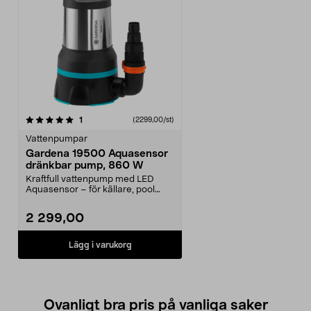
recensioner
1
(2299,00/st)
Vattenpumpar
Gardena 19500 Aquasensor
dränkbar pump, 860 W
Kraftfull vattenpump med LED
Aquasensor – för källare, pool
eller diken. Gardena...
2 299,00
Lägg i varukorg
Ovanligt bra pris på vanliga saker