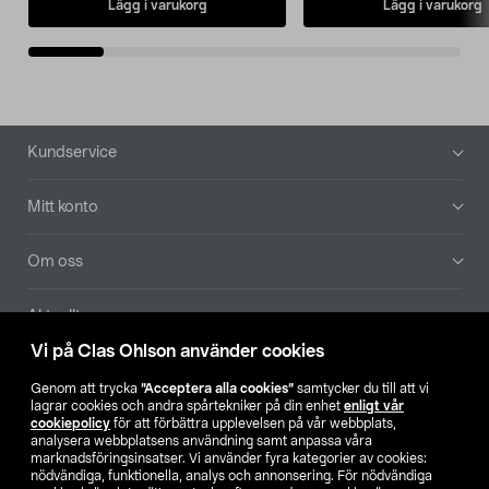
Lägg i varukorg
Lägg i varukorg
Sidfot
Kundservice
Mitt konto
Om oss
Aktuellt
Vi på Clas Ohlson använder cookies
Våra bolag
Genom att trycka
”Acceptera alla cookies”
samtycker du till att vi
lagrar cookies och andra spårtekniker på din enhet
enligt vår
Hitta butik
cookiepolicy
för att förbättra upplevelsen på vår webbplats,
analysera webbplatsens användning samt anpassa våra
marknadsföringsinsatser. Vi använder fyra kategorier av cookies:
nödvändiga, funktionella, analys och annonsering. För nödvändiga
SE
NO
FI