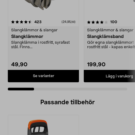
4.0 av 5 stjärnor
recensioner
4.5 av 5 stjärnor
recension
423
100
(24,95/st)
Slangklämmor & slangar
Slangklämmor & slangar
Slangklämmor
Slangklämsband
Slangklämma i rostfritt, syrafast
Gör egna slangklämmor! 
stål. Finns...
rostfritt stål - kapas enkelt 
önskad längd. 8...
49,90
199,90
Se varianter
Lägg i varukorg
Passande tillbehör