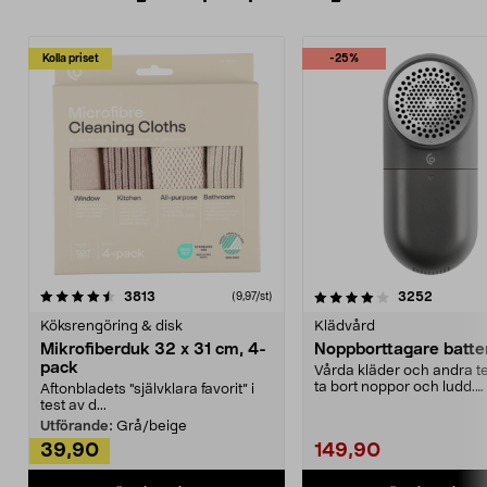
Kolla priset
-25%
4.0av 5 stjärnor
recensioner
4.5av 5 stjärnor
recensio
3813
3252
(9,97/st)
Köksrengöring & disk
Klädvård
Mikrofiberduk 32 x 31 cm, 4-
Noppborttagare batter
pack
Vårda kläder och andra tex
ta bort noppor och ludd.
Aftonbladets "självklara favorit” i
Noppborttagaren fräs...
test av d...
Utförande:
Grå/beige
39,90
149,90