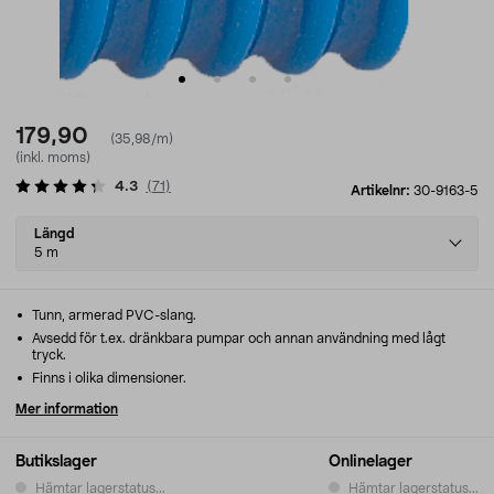
179,90
(35,98/m)
(inkl. moms)
4.3
(
71
)
Artikelnr:
30-9163-5
Select
Längd
variant
5 m
Tunn, armerad PVC-slang.
Avsedd för t.ex. dränkbara pumpar och annan användning med lågt
tryck.
Finns i olika dimensioner.
Mer information
Butikslager
Onlinelager
Hämtar lagerstatus...
Hämtar lagerstatus...