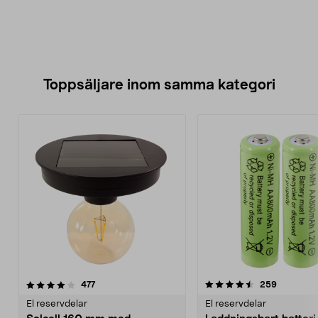
Toppsäljare inom samma kategori
4.5 av 5 stjärnor
recensioner
4.5 av 5 stjärnor
recension
477
259
El reservdelar
El reservdelar