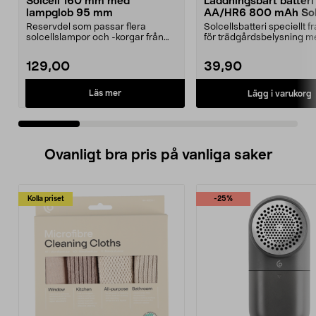
Solcell 160 mm med
Laddningsbart batteri
lampglob 95 mm
AA/HR6 800 mAh Sola
pack
Reservdel som passar flera
Solcellsbatteri speciellt 
solcellslampor och -korgar från
för trädgårdsbelysning m
Northlight. Solcell d...
solceller och AA-...
129,00
39,90
Läs mer
Lägg i varukorg
Ovanligt bra pris på vanliga saker
Kolla priset
-25%