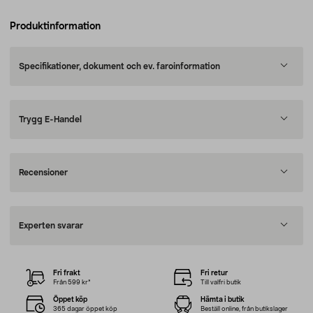
Produktinformation
Specifikationer, dokument och ev. faroinformation
Trygg E-Handel
Recensioner
Experten svarar
Fri frakt
Fri retur
Från 599 kr*
Till valfri butik
Öppet köp
Hämta i butik
365 dagar öppet köp
Beställ online, från butikslager