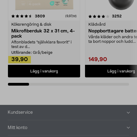
4.0av 5 stjärnor
recensioner
4.5av 5 stjärnor
recensio
3809
3252
(9,97/st)
Köksrengöring & disk
Klädvård
Mikrofiberduk 32 x 31 cm, 4-
Noppborttagare batter
pack
Vårda kläder och andra tex
ta bort noppor och ludd.
Aftonbladets "självklara favorit” i
Noppborttagaren fräs...
test av d...
Utförande:
Grå/beige
39,90
149,90
Lägg i varukorg
Lägg i varukorg
Sidfot
Kundservice
Mitt konto