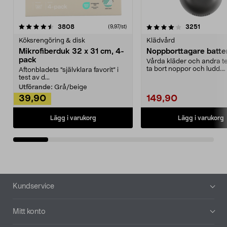
4.0av 5 stjärnor
recensioner
4.5av 5 stjärnor
recensio
3808
3251
(9,97/st)
Köksrengöring & disk
Klädvård
Mikrofiberduk 32 x 31 cm, 4-
Noppborttagare batter
pack
Vårda kläder och andra tex
ta bort noppor och ludd.
Aftonbladets "självklara favorit” i
Noppborttagaren fräs...
test av d...
Utförande:
Grå/beige
39,90
149,90
Lägg i varukorg
Lägg i varukorg
Sidfot
Kundservice
Mitt konto