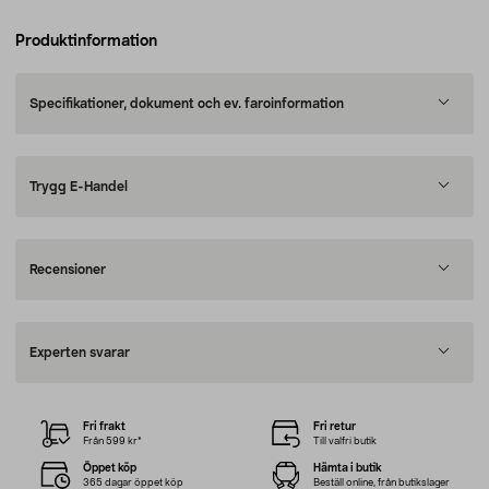
Produktinformation
Specifikationer, dokument och ev. faroinformation
Trygg E-Handel
Recensioner
Experten svarar
Fri frakt
Fri retur
Från 599 kr*
Till valfri butik
Öppet köp
Hämta i butik
365 dagar öppet köp
Beställ online, från butikslager