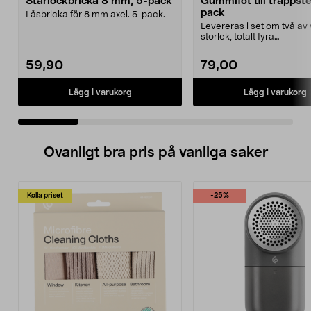
Starlockbricka 8 mm, 5-pack
Gummifot till trappst
pack
Låsbricka för 8 mm axel. 5-pack.
Levereras i set om två av 
storlek, totalt fyra
stycken.Innermåtten på de 
59,90
79,00
Lägg i varukorg
Lägg i varukorg
Ovanligt bra pris på vanliga saker
Kolla priset
-25%