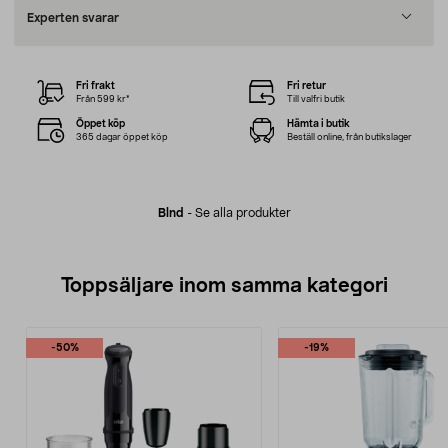
Experten svarar
Fri frakt
Fri retur
Från 599 kr*
Till valfri butik
Öppet köp
Hämta i butik
365 dagar öppet köp
Beställ online, från butikslager
Blnd
-
Se alla produkter
Toppsäljare inom samma kategori
-50%
-19%