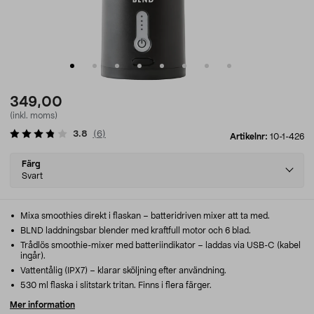
349,00
(inkl. moms)
3.8
(
6
)
Artikelnr:
10-1-426
Select
Färg
variant
Svart
Mixa smoothies direkt i flaskan – batteridriven mixer att ta med.
BLND laddningsbar blender med kraftfull motor och 6 blad.
Trådlös smoothie-mixer med batteriindikator – laddas via USB-C (kabel
ingår).
Vattentålig (IPX7) – klarar sköljning efter användning.
530 ml flaska i slitstark tritan. Finns i flera färger.
Mer information