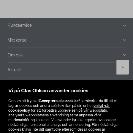
Sidfot
Kundservice
Mitt konto
Om oss
Product
+
Aktuellt
quantity
Våra bolag
Vi på Clas Ohlson använder cookies
Hitta butik
Genom att trycka
”Acceptera alla cookies”
samtycker du till att vi
lagrar cookies och andra spårtekniker på din enhet
enligt vår
cookiepolicy
för att förbättra upplevelsen på vår webbplats,
SE
NO
FI
analysera webbplatsens användning samt anpassa våra
marknadsföringsinsatser. Vi använder fyra kategorier av cookies:
nödvändiga, funktionella, analys och annonsering. För nödvändiga
cookies krävs inte ditt samtycke eftersom dessa cookies är