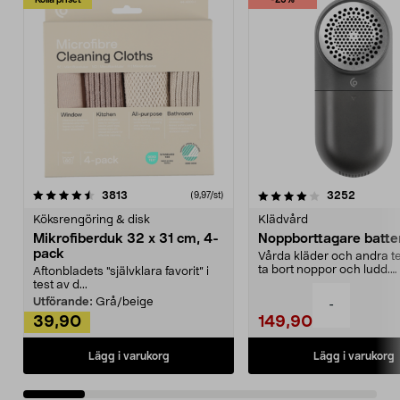
Kolla priset
-25%
4.0av 5 stjärnor
recensioner
4.5av 5 stjärnor
recensio
3813
3252
(9,97/st)
Köksrengöring & disk
Klädvård
Mikrofiberduk 32 x 31 cm, 4-
Noppborttagare batter
pack
Vårda kläder och andra tex
ta bort noppor och ludd.
Aftonbladets "självklara favorit” i
Noppborttagaren fräs...
test av d...
Utförande:
Grå/beige
-
39,90
149,90
Lägg i varukorg
Lägg i varukorg