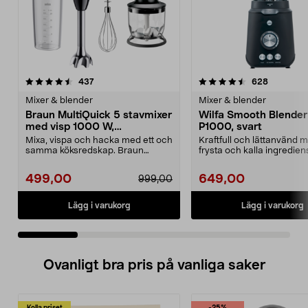
4.5 av 5 stjärnor
recensioner
4.5 av 5 stjärnor
recension
437
628
Mixer & blender
Mixer & blender
Braun MultiQuick 5 stavmixer
Wilfa Smooth Blender
med visp 1000 W,
P1000, svart
MQ50202M
Mixa, vispa och hacka med ett och
Kraftfull och lättanvänd m
samma köksredskap. Braun
frysta och kalla ingrediens
MultiQuick 5 stavmixe...
Smooth B...
499,00
649,00
999,00
Lägg i varukorg
Lägg i varukorg
Ovanligt bra pris på vanliga saker