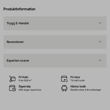
Produktinformation
Trygg E-Handel
Recensioner
Experten svarar
Fri frakt
Fri retur
Från 599 kr*
Till valfri butik
Öppet köp
Hämta i butik
365 dagar öppet köp
Beställ online, från butikslager