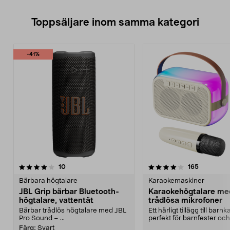
Toppsäljare inom samma kategori
-41%
4.0 av 5 stjärnor
recensioner
4.0 av 5 stjärnor
recensione
10
165
Bärbara högtalare
Karaokemaskiner
JBL Grip bärbar Bluetooth-
Karaokehögtalare me
högtalare, vattentät
trådlösa mikrofoner
Bärbar trådlös högtalare med JBL
Ett härligt tillägg till barn
Pro Sound – ...
perfekt för barnfester och
familjekvällar. ...
Färg:
Svart