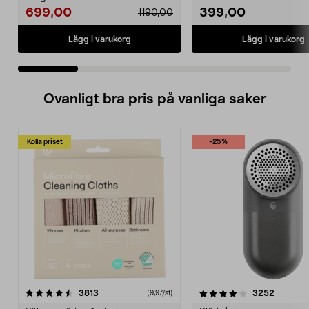
699,00
399,00
1190,00
Lägg i varukorg
Lägg i varukorg
Ovanligt bra pris på vanliga saker
Kolla priset
-25%
4.0av 5 stjärnor
recensioner
4.5av 5 stjärnor
recensio
3813
3252
(9,97/st)