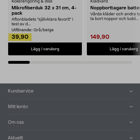
Köksrengöring & disk
Klädvård
Mikrofiberduk 32 x 31 cm, 4-
Noppborttagare batter
pack
Vårda kläder och andra tex
ta bort noppor och ludd.
Aftonbladets "självklara favorit” i
Noppborttagaren fräs...
test av d...
Utförande:
Grå/beige
39,90
149,90
Lägg i varukorg
Lägg i varukorg
Sidfot
Kundservice
Mitt konto
Om oss
Aktuellt