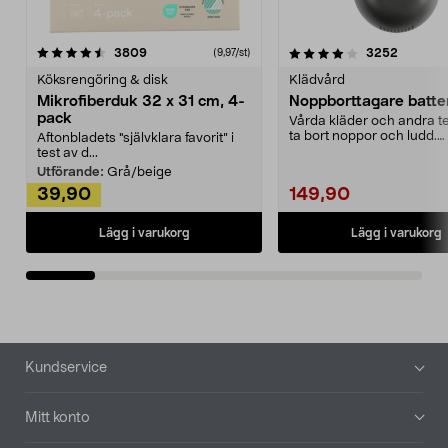
4.0av 5 stjärnor
recensioner
4.5av 5 stjärnor
recensio
3809
3252
(9,97/st)
Köksrengöring & disk
Klädvård
Mikrofiberduk 32 x 31 cm, 4-
Noppborttagare batter
pack
Vårda kläder och andra tex
ta bort noppor och ludd.
Aftonbladets "självklara favorit” i
Noppborttagaren fräs...
test av d...
Utförande:
Grå/beige
39,90
149,90
Lägg i varukorg
Lägg i varukorg
Sidfot
Kundservice
Mitt konto