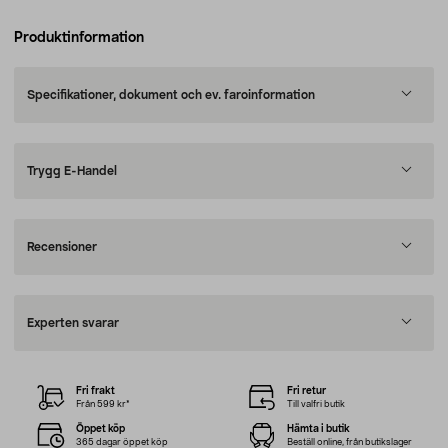
Produktinformation
Specifikationer, dokument och ev. faroinformation
Trygg E-Handel
Recensioner
Experten svarar
Fri frakt
Fri retur
Från 599 kr*
Till valfri butik
Öppet köp
Hämta i butik
365 dagar öppet köp
Beställ online, från butikslager