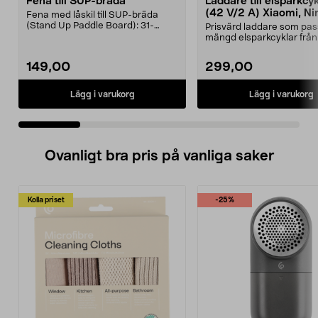
Fena till SUP-bräda
Laddare till elsparkcy
(42 V/2 A) Xiaomi, Ni
Fena med låskil till SUP-bräda
E-Way m.fl.
(Stand Up Paddle Board): 31-
Prisvärd laddare som pas
974331-2059, E11 Pass...
mängd elsparkcyklar från
Ninebot och E-Wa...
149,00
299,00
Lägg i varukorg
Lägg i varukorg
Ovanligt bra pris på vanliga saker
Kolla priset
-25%