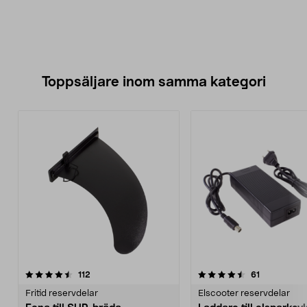
Toppsäljare inom samma kategori
4.5 av 5 stjärnor
recensioner
4.5 av 5 stjärnor
recensioner
112
61
Fritid reservdelar
Elscooter reservdelar